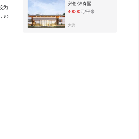
兴创·沐春墅
较为
40000
元/平米
，那
大兴