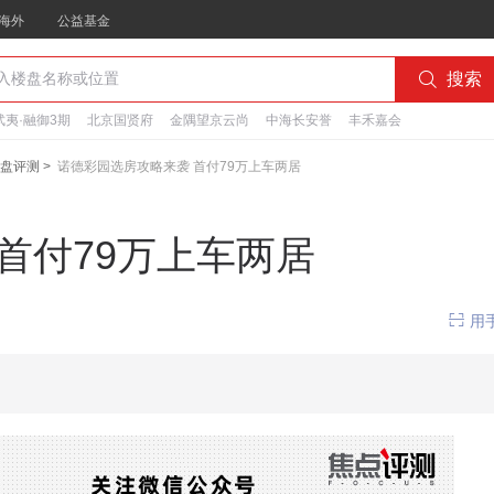
海外
公益基金

搜索
夷·融御3期
北京国贤府
金隅望京云尚
中海长安誉
丰禾嘉会
盘评测
>
诺德彩园选房攻略来袭 首付79万上车两居
首付79万上车两居

用