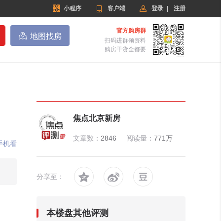


小程序

客户端
登录
|
注册
官方购房群

地图找房
扫码进群领资料
购房干货全都要
焦点北京新房
文章数：
2846
阅读量：
771万
手机看


分享至：
本楼盘其他评测