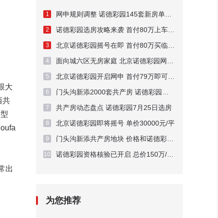
网申规则调整 诺德彩园145套新房单价3字头
1
诺德彩园选房攻略来袭 首付80万上车两居
2
北京诺德彩园摇号在即 首付80万买临铁两居
3
面向城六区无房家庭 北京诺德彩园网申中
4
北京诺德彩园开启网申 首付79万即可上车
5
跟大
门头沟新添2000套共产房 诺德彩园选房
6
西共
共产房动态盘点 诺德彩园7月25日选房
7
户型
北京诺德彩园即将摇号 单价30000元/平
8
ufa
门头沟新添共产房地块 价格和诺德彩园持平
9
诺德彩园资格核验已开启 总价150万/套起
10
常出
为您推荐