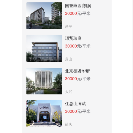
国誉燕园|朗润
30000
元/平米
昌平
璟贤瑞庭
30000
元/平米
房山
北京德贤华府
30000
元/平米
大兴
住总山澜赋
30000
元/平米
延庆