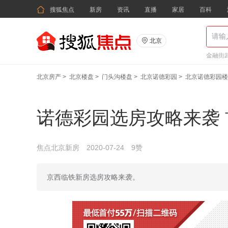

搜狐焦点
新房
资讯
直播
家居
百科

北京
金融街武
北京房产
>
北京楼盘
>
门头沟楼盘
>
北京诺德彩园
>
北京诺德彩园楼
诺德彩园选房攻略来袭 
焦点北京新房
2020-07-24
9赞
京西临铁新房选房攻略来袭。