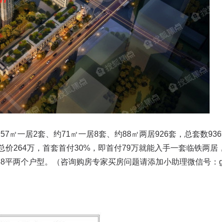
㎡一居2套、约71㎡一居8套、约88㎡两居926套，总套数93
居总价264万，首套首付30%，即首付79万就能入手一套临铁两居
8平两个户型。（咨询购房专家买房问题请添加小助理微信号：go