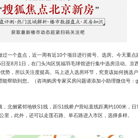
做过一个盘点，近一周有近10个项目进行摇号、选房。今天重点
5日至8月1日，在门头沟区筑福羽毛球馆进行集中选房活动。京
等优势，所以关注度挺高。马上进入选房环节，究竟该如何挑选
能帮助到您。（咨询购房专家买房问题请添加小助理微信号：go
，北侧紧邻地铁S1线，距S1线桥户营站直线距离约100米，日
5公里，此外，还可以走莲石路、阜石路进入市区，选择多样。