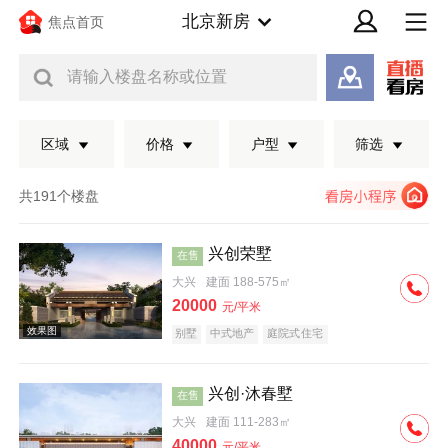
北京新房
焦点首页
请输入楼盘名称或位置
区域
价格
户型
筛选
共191个楼盘
兴创荣墅
在售
大兴
建面 188-575㎡
20000
元/平米
别墅
中式地产
庭院式住宅
兴创·沐春墅
在售
效果图
大兴
建面 111-283㎡
40000
元/平米