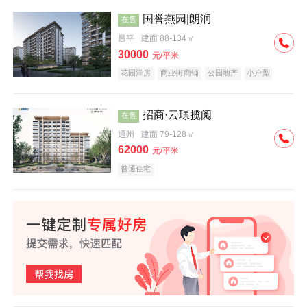
国誉燕园|朗润
在售
昌平
建面 88-134㎡
30000
元/平米
花园洋房
商业街商铺
公园地产
小户型
低总价
名企盘
招商·云璟揽阅
在售
通州
建面 79-128㎡
62000
元/平米
普通住宅