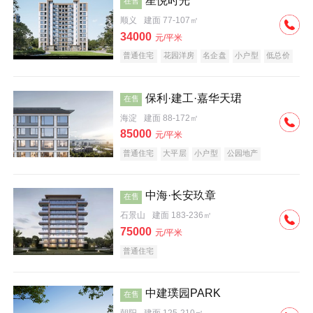
星悦时光
在售
顺义
建面 77-107㎡
34000
元/平米
普通住宅
花园洋房
名企盘
小户型
低总价
保利·建工·嘉华天珺
在售
海淀
建面 88-172㎡
85000
元/平米
普通住宅
大平层
小户型
公园地产
科技住宅
宜居生态地产
名企盘
中海·长安玖章
在售
石景山
建面 183-236㎡
75000
元/平米
普通住宅
中建璞园PARK
在售