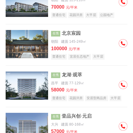
朝阳
建面 125-210㎡
70000
元/平米
普通住宅
花园洋房
大平层
公园地产
名企盘
宜居生态地产
北京宸园
在售
朝阳
建面 145-249㎡
100000
元/平米
普通住宅
宜居生态地产
大平层
龙湖·观萃
在售
昌平
建面 77-129㎡
58000
元/平米
普通住宅
花园洋房
安居型商品房
大平层
公园地产
名企盘
壹品兴创·元启
在售
大兴
建面 80-168㎡
57000
元/平米