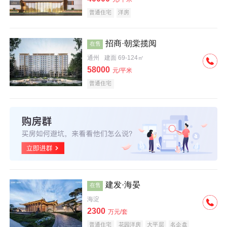
普通住宅
洋房
招商·朝棠揽阅
在售
通州
建面 69-124㎡
58000
元/平米
普通住宅
建发·海晏
在售
海淀
2300
万元/套
普通住宅
花园洋房
大平层
名企盘