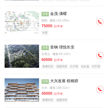
科技住宅
中式地产
河景地产
金茂·满曜
在售
朝阳
建面 115-159㎡
75000
元/平米
洋房
首钢·璟悦长安
在售
石景山
建面 83-133㎡
60000
元/平米
普通住宅
花园洋房
小户型
名企盘
大平层
大兴发展·梧桐府
在售
大兴
建面 138-222㎡
45000
元/平米
普通住宅
花园洋房