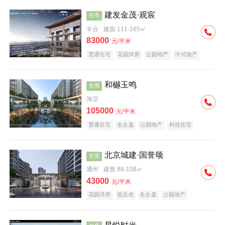
建发金茂·观宸
在售
丰台
建面 111-165㎡
83000
元/平米
普通住宅
花园洋房
公园地产
中式地产
大平层
名企盘
和樾玉鸣
在售
海淀
105000
元/平米
普通住宅
名企盘
公园地产
科技住宅
北京城建·国誉颂
在售
通州
建面 88-158㎡
43000
元/平米
花园洋房
低总价
名企盘
公园地产