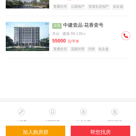
普通住宅
公园地产
宜居生态地产
名企盘
中建壹品·花香壹号
在售
丰台
建面 88-139㎡
55000
元/平米
普通住宅
花园洋房
洋房
名企盘
小程序
APP下载
站点地图
投诉建议
加入购房群
帮您找房
Copyright ©2023 Sohu.com Inc.