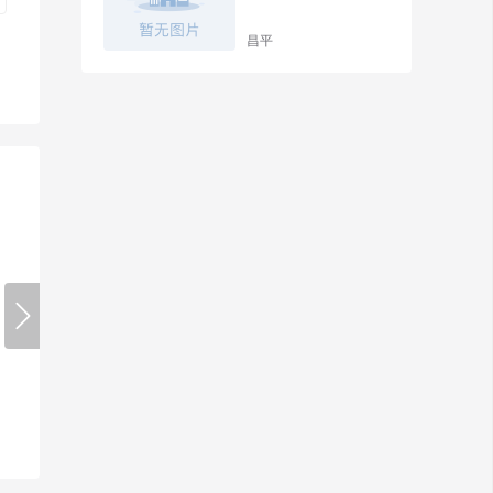
昌平

搜狐焦点北京新房
楼
深度评测北京楼盘、免费提供定
我们只做有
期看房。