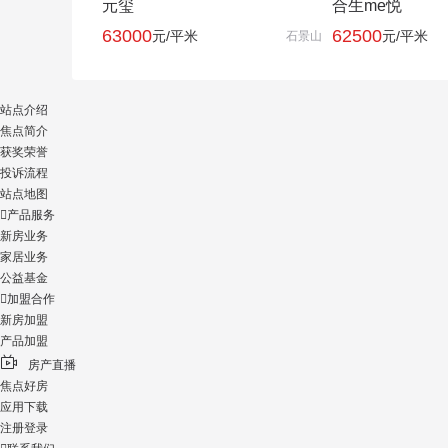
元玺
合生me悦
63000
62500
元/平米
元/平米
石景山
站点介绍
焦点简介
获奖荣誉
投诉流程
站点地图

产品服务
新房业务
家居业务
公益基金

加盟合作
新房加盟
产品加盟

房产直播
焦点好房
应用下载
注册登录