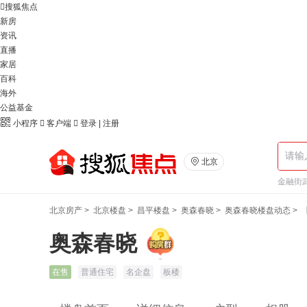

搜狐焦点
新房
资讯
直播
家居
百科
海外
公益基金

小程序

客户端

登录
|
注册

北京
金融街武
北京房产
>
北京楼盘
>
昌平楼盘
>
奥森春晓
>
奥森春晓楼盘动态
>
奥森春晓
在售
普通住宅
名企盘
板楼