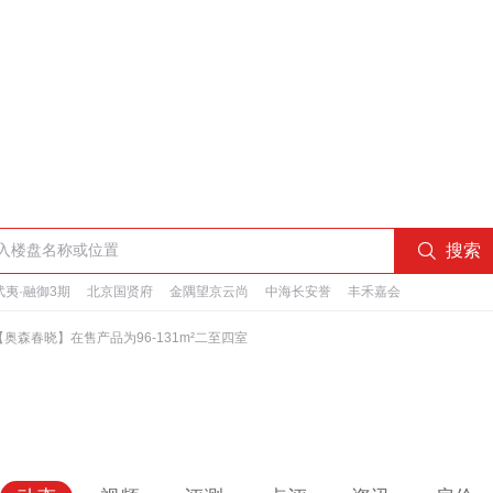

搜索
夷·融御3期
北京国贤府
金隅望京云尚
中海长安誉
丰禾嘉会
【奥森春晓】在售产品为96-131m²二至四室