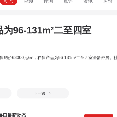
动态
视频
评测
点评
资讯
房价
96-131m²二至四室
均价63000元/㎡，在售产品为96-131m²二至四室全龄舒居。
下一篇

每日最新动态