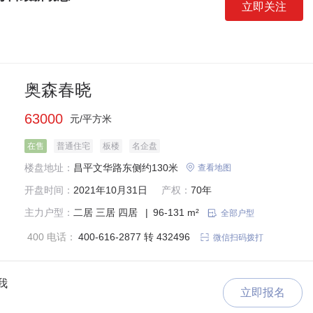
立即关注
奥森春晓
63000
元/平方米
在售
普通住宅
板楼
名企盘
楼盘地址：
昌平文华路东侧约130米

查看地图
开盘时间：
2021年10月31日
产权：
70年
主力户型：
二居
三居
四居
|
96-131 m²

全部户型
400 电话：
400-616-2877 转 432496

微信扫码拨打
我
立即报名