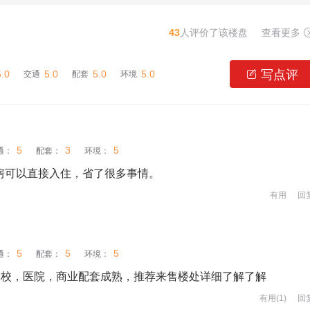
43
人评价了该楼盘
查看更多
写点评
5.0
5.0
5.0
5.0

交通
配套
环境
5
3
5
通：
配套：
环境：
装房可以直接入住，省了很多事情。
有用
回
5
5
5
通：
配套：
环境：
学校，医院，商业配套成熟，推荐来售楼处详细了解了解
有用(
1
)
回