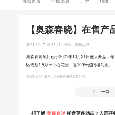
楼盘首页
详细信息
户型
相册
【奥森春晓】在售产品为
2021-12-17 10:39:47
来源：搜狐焦点
奥森春晓项目已于2021年10月31日盛大开盘，销售
区规划1.5万㎡中心花园，近100米超阔楼间距。
本站数据仅供参考，具体以开发商公布为准。
上一篇

想了解
奥森春晓
楼盘更多动态？入群获