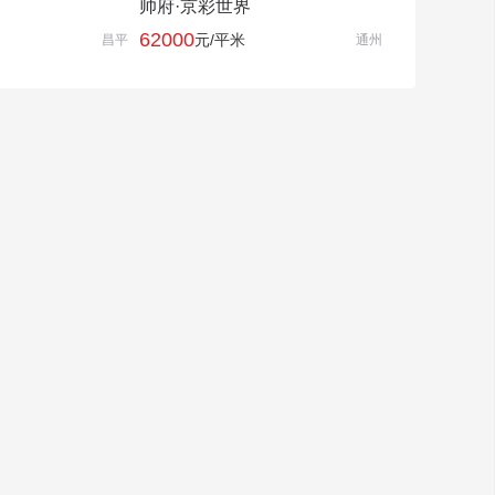
帅府·京彩世界
62000
元/平米
昌平
通州