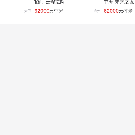
招商·云璟揽阅
中海·未来之境
62000
62000
元/平米
元/平米
大兴
通州