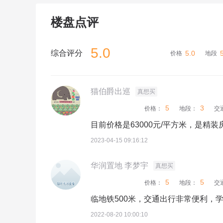
楼盘点评
5.0
综合评分
5.0
价格
地段
猫伯爵出巡
真想买
5
3
价格：
地段：
交
目前价格是63000元/平方米，是精
2023-04-15 09:16:12
华润置地 李梦宇
真想买
5
5
价格：
地段：
交
临地铁500米，交通出行非常便利，
2022-08-20 10:00:10