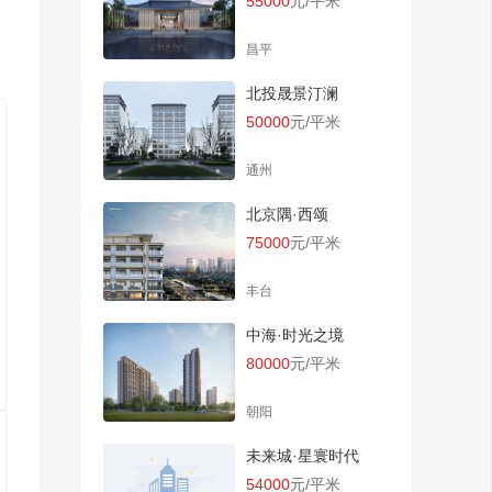
55000
元/平米
昌平
北投晟景汀澜
50000
元/平米
通州
北京隅·西颂
75000
元/平米
丰台
中海·时光之境
80000
元/平米
朝阳
未来城·星寰时代
54000
元/平米