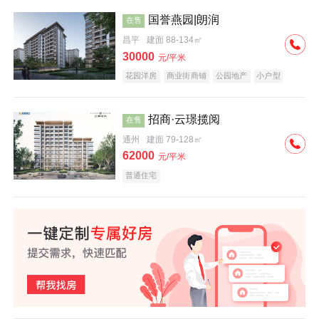
国誉燕园|朗润
在售
昌平
建面 88-134㎡
30000
元/平米
花园洋房
商业街商铺
公园地产
小户型
低总价
名企盘
招商·云璟揽阅
在售
通州
建面 79-128㎡
62000
元/平米
普通住宅