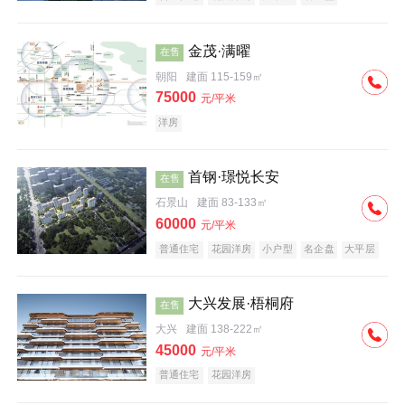
科技住宅
中式地产
河景地产
金茂·满曜
在售
朝阳
建面 115-159㎡
75000
元/平米
洋房
首钢·璟悦长安
在售
石景山
建面 83-133㎡
60000
元/平米
普通住宅
花园洋房
小户型
名企盘
大平层
大兴发展·梧桐府
在售
大兴
建面 138-222㎡
45000
元/平米
普通住宅
花园洋房