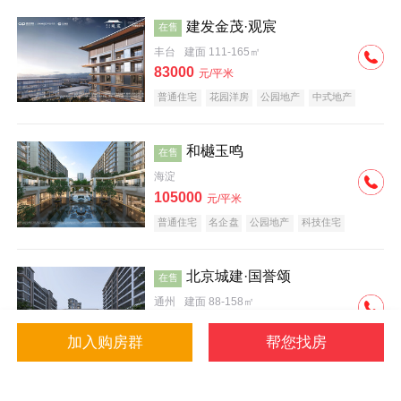
建发金茂·观宸
在售
丰台
建面 111-165㎡
83000
元/平米
普通住宅
花园洋房
公园地产
中式地产
大平层
名企盘
和樾玉鸣
在售
海淀
105000
元/平米
普通住宅
名企盘
公园地产
科技住宅
北京城建·国誉颂
在售
通州
建面 88-158㎡
43000
元/平米
加入购房群
帮您找房
花园洋房
低总价
名企盘
公园地产