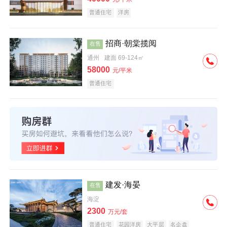
普通住宅
洋房
招商·朝棠揽阅
在售
通州
建面 69-124㎡
58000
元/平米
普通住宅
建发·海晏
在售
海淀
2300
万元/套
普通住宅
花园洋房
大平层
名企盘