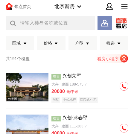
北京新房
焦点首页
请输入楼盘名称或位置
区域
价格
户型
筛选
共191个楼盘
兴创荣墅
在售
大兴
建面 188-575㎡
20000
元/平米
别墅
中式地产
庭院式住宅
兴创·沐春墅
在售
效果图
大兴
建面 111-283㎡
40000
元/平米