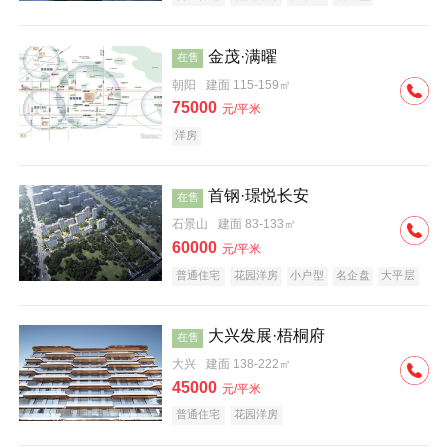
科技住宅
中式地产
河景地产
金茂·满曜
在售
朝阳
建面 115-159㎡
75000
元/平米
洋房
首钢·璟悦长安
在售
石景山
建面 83-133㎡
60000
元/平米
普通住宅
花园洋房
小户型
名企盘
大平层
大兴发展·梧桐府
在售
大兴
建面 138-222㎡
45000
元/平米
普通住宅
花园洋房