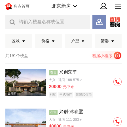
北京新房
焦点首页
请输入楼盘名称或位置
区域
价格
户型
筛选
共191个楼盘
兴创荣墅
在售
大兴
建面 188-575㎡
20000
元/平米
别墅
中式地产
庭院式住宅
兴创·沐春墅
在售
效果图
大兴
建面 111-283㎡
40000
元/平米