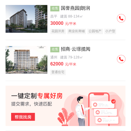
国誉燕园|朗润
在售
昌平
建面 88-134㎡
30000
元/平米
花园洋房
商业街商铺
公园地产
小户型
低总价
名企盘
招商·云璟揽阅
在售
通州
建面 79-128㎡
62000
元/平米
普通住宅