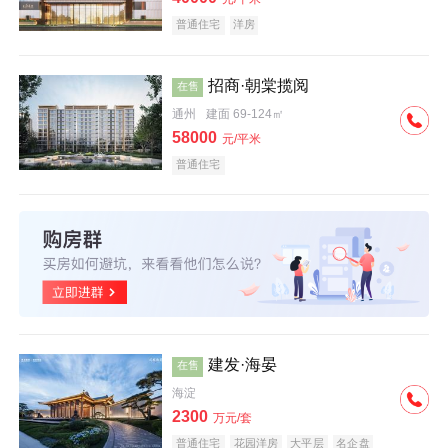
普通住宅
洋房
招商·朝棠揽阅
在售
通州
建面 69-124㎡
58000
元/平米
普通住宅
建发·海晏
在售
海淀
2300
万元/套
普通住宅
花园洋房
大平层
名企盘