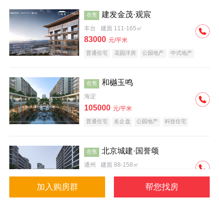
建发金茂·观宸
在售
丰台
建面 111-165㎡
83000
元/平米
普通住宅
花园洋房
公园地产
中式地产
大平层
名企盘
和樾玉鸣
在售
海淀
105000
元/平米
普通住宅
名企盘
公园地产
科技住宅
北京城建·国誉颂
在售
通州
建面 88-158㎡
43000
元/平米
加入购房群
帮您找房
花园洋房
低总价
名企盘
公园地产