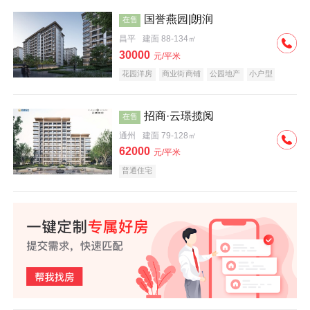
国誉燕园|朗润
在售
昌平
建面 88-134㎡
30000
元/平米
花园洋房
商业街商铺
公园地产
小户型
低总价
名企盘
招商·云璟揽阅
在售
通州
建面 79-128㎡
62000
元/平米
普通住宅