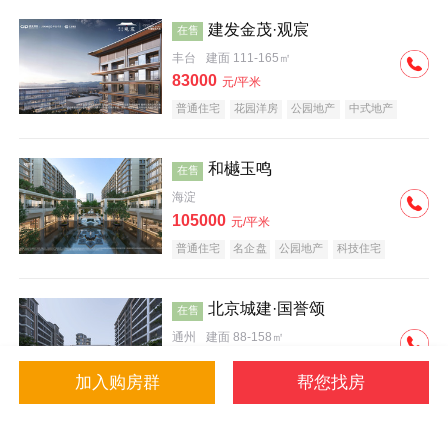
建发金茂·观宸
在售
丰台
建面 111-165㎡
83000
元/平米
普通住宅
花园洋房
公园地产
中式地产
大平层
名企盘
和樾玉鸣
在售
海淀
105000
元/平米
普通住宅
名企盘
公园地产
科技住宅
北京城建·国誉颂
在售
通州
建面 88-158㎡
43000
元/平米
加入购房群
帮您找房
花园洋房
低总价
名企盘
公园地产