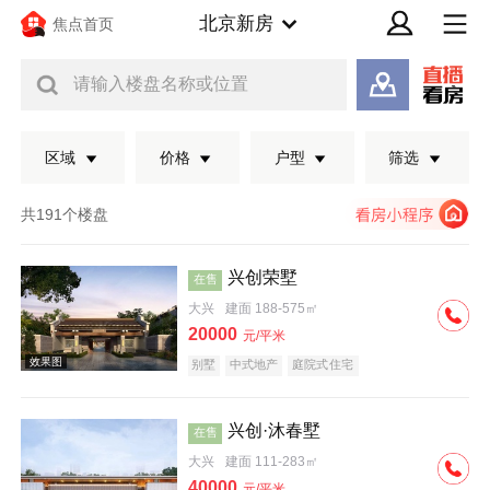
北京新房
焦点首页
请输入楼盘名称或位置
区域
价格
户型
筛选
共191个楼盘
兴创荣墅
在售
大兴
建面 188-575㎡
20000
元/平米
别墅
中式地产
庭院式住宅
兴创·沐春墅
在售
效果图
大兴
建面 111-283㎡
40000
元/平米