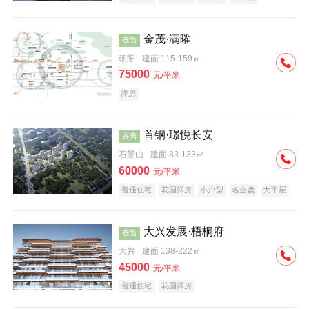
科技住宅
中式地产
河景地产
金茂·满曜
在售
朝阳
建面 115-159㎡
75000
元/平米
洋房
首钢·璟悦长安
在售
石景山
建面 83-133㎡
60000
元/平米
普通住宅
花园洋房
小户型
名企盘
大平层
大兴发展·梧桐府
在售
大兴
建面 138-222㎡
45000
元/平米
普通住宅
花园洋房