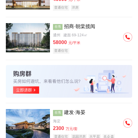
普通住宅
洋房
招商·朝棠揽阅
在售
通州
建面 69-124㎡
58000
元/平米
普通住宅
建发·海晏
在售
海淀
2300
万元/套
普通住宅
花园洋房
大平层
名企盘