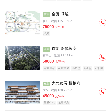
科技住宅
中式地产
河景地产
金茂·满曜
在售
朝阳
建面 115-159㎡
75000
元/平米
洋房
首钢·璟悦长安
在售
石景山
建面 83-133㎡
60000
元/平米
普通住宅
花园洋房
小户型
名企盘
大平层
大兴发展·梧桐府
在售
大兴
建面 138-222㎡
45000
元/平米
普通住宅
花园洋房