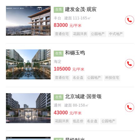
建发金茂·观宸
在售
丰台
建面 111-165㎡
83000
元/平米
普通住宅
花园洋房
公园地产
中式地产
大平层
名企盘
和樾玉鸣
在售
海淀
105000
元/平米
普通住宅
名企盘
公园地产
科技住宅
北京城建·国誉颂
在售
通州
建面 88-158㎡
43000
元/平米
花园洋房
低总价
名企盘
公园地产