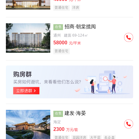
普通住宅
洋房
招商·朝棠揽阅
在售
通州
建面 69-124㎡
58000
元/平米
普通住宅
建发·海晏
在售
海淀
2300
万元/套
普通住宅
花园洋房
大平层
名企盘