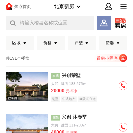
北京新房
焦点首页
请输入楼盘名称或位置
区域
价格
户型
筛选
共191个楼盘
兴创荣墅
在售
大兴
建面 188-575㎡
20000
元/平米
别墅
中式地产
庭院式住宅
兴创·沐春墅
在售
效果图
大兴
建面 111-283㎡
40000
元/平米