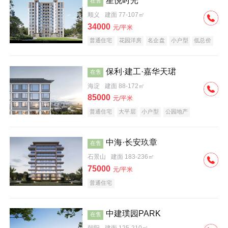
星悦时光
在售
顺义
建面 77-107㎡
34000
元/平米
普通住宅
花园洋房
名企盘
小户型
低总价
保利·建工·嘉华天珺
在售
海淀
建面 88-172㎡
85000
元/平米
普通住宅
大平层
小户型
公园地产
科技住宅
宜居生态地产
名企盘
中海·长安玖章
在售
石景山
建面 183-236㎡
75000
元/平米
普通住宅
中建璞园PARK
在售