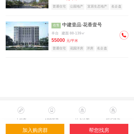
普通住宅
公园地产
宜居生态地产
名企盘
中建壹品·花香壹号
在售
丰台
建面 88-139㎡
55000
元/平米
普通住宅
花园洋房
洋房
名企盘
小程序
APP下载
站点地图
投诉建议
加入购房群
帮您找房
Copyright ©2023 Sohu.com Inc.