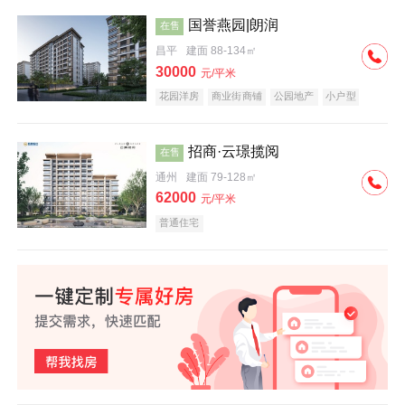
国誉燕园|朗润
在售
昌平
建面 88-134㎡
30000
元/平米
花园洋房
商业街商铺
公园地产
小户型
低总价
名企盘
招商·云璟揽阅
在售
通州
建面 79-128㎡
62000
元/平米
普通住宅