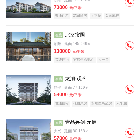
朝阳
建面 125-210㎡
70000
元/平米
普通住宅
花园洋房
大平层
公园地产
名企盘
宜居生态地产
北京宸园
在售
朝阳
建面 145-249㎡
100000
元/平米
普通住宅
宜居生态地产
大平层
龙湖·观萃
在售
昌平
建面 77-129㎡
58000
元/平米
普通住宅
花园洋房
安居型商品房
大平层
公园地产
名企盘
壹品兴创·元启
在售
大兴
建面 80-168㎡
57000
元/平米