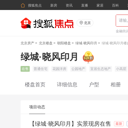

搜狐焦点
新房
资讯
直播
家居
百科

北京
金融街武
北京房产
>
北京楼盘
>
朝阳楼盘
>
绿城·晓风印月
>
绿城·晓风印月楼
绿城·晓风印月
在售
普通住宅
花园洋房
公园地产
宜居生态地产
小高层
楼盘首页
详细信息
户型
相册
项目动态
【绿城·晓风印月】实景现房在售
最新