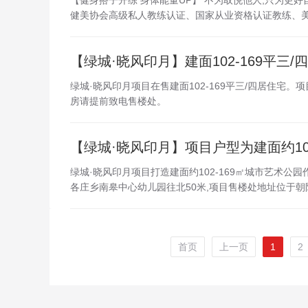
【健身搭子开练 身体能量UP】 不为取悦他人,只为更好
健美协会高级私人教练认证、国家从业资格认证教练、美国体能协会N
【绿城·晓风印月】建面102-169平三/
绿城·晓风印月项目在售建面102-169平三/四居住宅
房请提前致电售楼处。
【绿城·晓风印月】项目户型为建面约102
绿城·晓风印月项目打造建面约102-169㎡城市艺术公园
各庄乡南皋中心幼儿园往北50米,项目售楼处地址位于朝阳区
首页
上一页
1
2