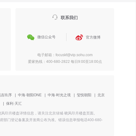

联系我们


微信公众号
官方微博
电子邮箱：focuskf@vip.sohu.com
爱家热线：400-680-2822 每日9:00至18:00点
萬吉玖序
|
中海·朝阳ONE
|
中海·时光之境
|
玺悦朝阳
|
北京
|
保利·天汇
城·晓风印月楼盘详情信息，请关注北京绿城·晓风印月楼盘页面。
门登记备案及开发商公布为准。错误信息举报电话400-680-