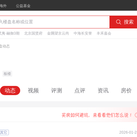
海外
公益基金

搜索
夷·融御3期
北京国贤府
金隅望京云尚
中海长安誉
丰禾嘉会
盘动态
板楼
动态
视频
评测
点评
资讯
房价
其它
2026-01-2