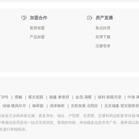


加盟合作
房产直播
新房加盟
焦点好房
产品加盟
应用下载
注册登录
门9号
|
璞樾
|
紫京宸园
|
能建·東誉府
|
金茂·满曜
|
保利·朝观天珺
|
中海·
|
绿城·晓风印月
|
御翠园
|
润泽御府
|
京投发展·北熙区
|
北京城建·望京国誉府
盘地址为朝阳崔各庄乡南皋路北侧，更多房价、地址、户型图、实景图、交通和周边配套等绿
掌握信息而提供一站式无偿浏览、查阅的功能，本站楼盘信息并非广告，最终请以政府部
此进行举报投诉
。