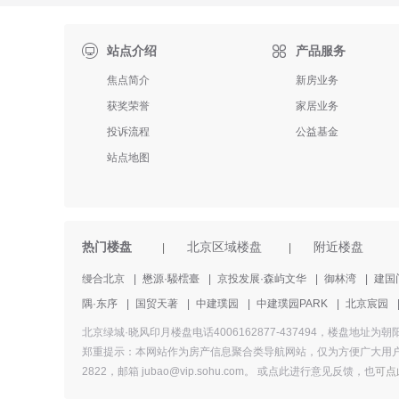

站点介绍
产品服务
焦点简介
新房业务
获奖荣誉
家居业务
投诉流程
公益基金
站点地图
热门楼盘
北京区域楼盘
附近楼盘
|
|
缦合北京
|
懋源·騴橒臺
|
京投发展·森屿文华
|
御林湾
|
建国
隅·东序
|
国贸天著
|
中建璞园
|
中建璞园PARK
|
北京宸园
北京绿城·晓风印月楼盘电话4006162877-437494，楼
郑重提示：本网站作为房产信息聚合类导航网站，仅为方便广大用户
2822，邮箱 jubao@vip.sohu.com。 或
点此进行意见反馈，
也
可点