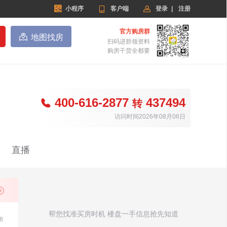


小程序

客户端
登录
|
注册
官方购房群

地图找房
扫码进群领资料
购房干货全都要
400-616-2877
437494

转
访问时间2026年08月06日
直播
帮您找准买房时机 楼盘一手信息抢先知道
8