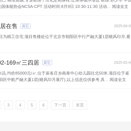
自己 精准燃脂,专业教练个性化定制课程,让身体循序渐进 教练:孙少华 中
CSA-CPT 活动时间:8月9日 10:30-11:30 活动...
阅读全文
四居在售
其它
2025-04-0
。项目为精工住宅,项目售楼处位于北京市朝阳区中行产融大厦1层晓风印月,看
-169㎡三四居
其它
2025-02-0
作品,均价85000元/㎡,位于崔各庄乡南皋中心幼儿园往北50米,项目位于崔
中航产融大厦1层(晓风印月展厅),以上信息仅供参考,具...
阅读全文
3
4
5
6
下一页
末页