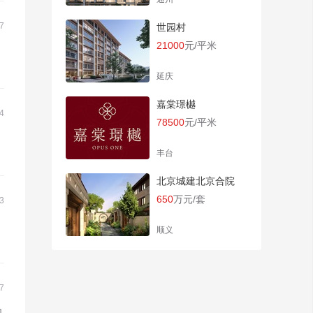
7
世园村
21000
元/平米
延庆
嘉棠璟樾
4
78500
元/平米
丰台
北京城建北京合院
650
万元/套
3
顺义
7