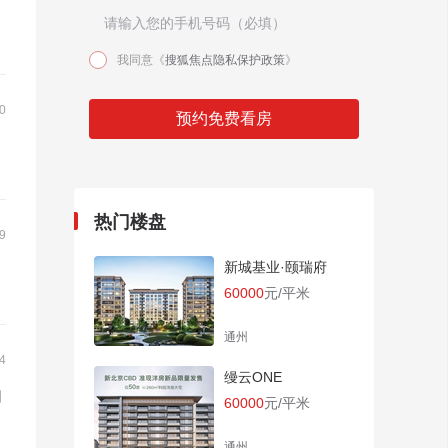
我同意《
搜狐焦点隐私保护政策
》
0
预约免费看房
热门楼盘
9
新城基业·颐瑞府
60000
元/平米
通州
4
缦云ONE
阳
60000
元/平米
通州