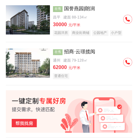
国誉燕园|朗润
在售
昌平
建面 88-134㎡
30000
元/平米
花园洋房
商业街商铺
公园地产
小户型
低总价
名企盘
招商·云璟揽阅
在售
通州
建面 79-128㎡
62000
元/平米
普通住宅