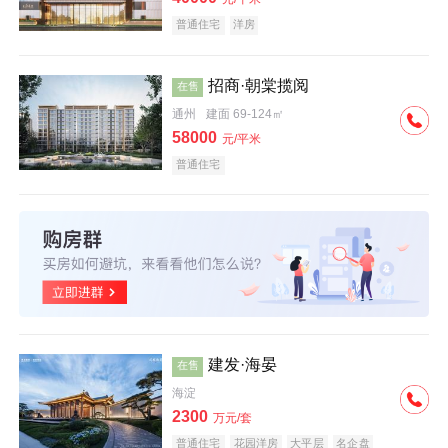
普通住宅
洋房
招商·朝棠揽阅
在售
通州
建面 69-124㎡
58000
元/平米
普通住宅
建发·海晏
在售
海淀
2300
万元/套
普通住宅
花园洋房
大平层
名企盘