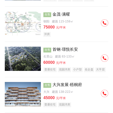
科技住宅
中式地产
河景地产
金茂·满曜
在售
朝阳
建面 115-159㎡
75000
元/平米
洋房
首钢·璟悦长安
在售
石景山
建面 83-133㎡
60000
元/平米
普通住宅
花园洋房
小户型
名企盘
大平层
大兴发展·梧桐府
在售
大兴
建面 138-222㎡
45000
元/平米
普通住宅
花园洋房