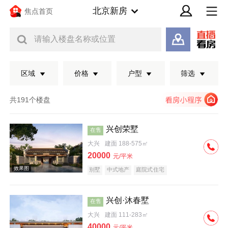
北京新房
焦点首页
请输入楼盘名称或位置
区域
价格
户型
筛选
共191个楼盘
兴创荣墅
在售
大兴
建面 188-575㎡
20000
元/平米
别墅
中式地产
庭院式住宅
兴创·沐春墅
在售
效果图
大兴
建面 111-283㎡
40000
元/平米