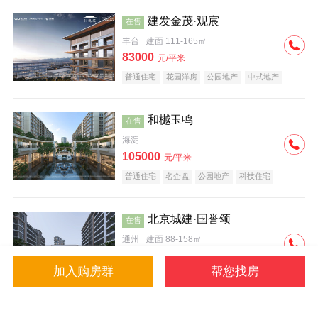
建发金茂·观宸
在售
丰台
建面 111-165㎡
83000
元/平米
普通住宅
花园洋房
公园地产
中式地产
大平层
名企盘
和樾玉鸣
在售
海淀
105000
元/平米
普通住宅
名企盘
公园地产
科技住宅
北京城建·国誉颂
在售
通州
建面 88-158㎡
43000
元/平米
加入购房群
帮您找房
花园洋房
低总价
名企盘
公园地产