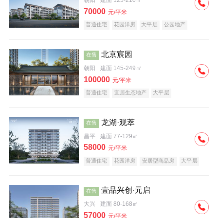
朝阳
建面 125-210㎡
70000
元/平米
普通住宅
花园洋房
大平层
公园地产
名企盘
宜居生态地产
北京宸园
在售
朝阳
建面 145-249㎡
100000
元/平米
普通住宅
宜居生态地产
大平层
龙湖·观萃
在售
昌平
建面 77-129㎡
58000
元/平米
普通住宅
花园洋房
安居型商品房
大平层
公园地产
名企盘
壹品兴创·元启
在售
大兴
建面 80-168㎡
57000
元/平米