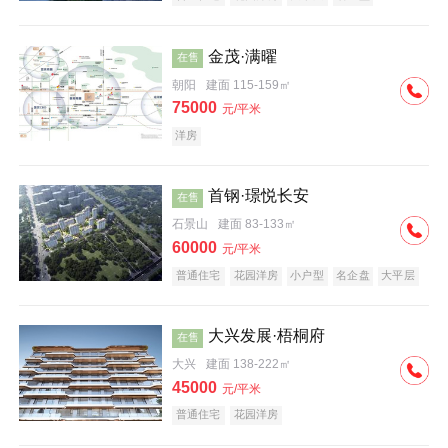
科技住宅
中式地产
河景地产
金茂·满曜
在售
朝阳
建面 115-159㎡
75000
元/平米
洋房
首钢·璟悦长安
在售
石景山
建面 83-133㎡
60000
元/平米
普通住宅
花园洋房
小户型
名企盘
大平层
大兴发展·梧桐府
在售
大兴
建面 138-222㎡
45000
元/平米
普通住宅
花园洋房