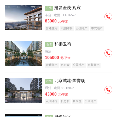
建发金茂·观宸
在售
丰台
建面 111-165㎡
83000
元/平米
普通住宅
花园洋房
公园地产
中式地产
大平层
名企盘
和樾玉鸣
在售
海淀
105000
元/平米
普通住宅
名企盘
公园地产
科技住宅
北京城建·国誉颂
在售
通州
建面 88-158㎡
43000
元/平米
花园洋房
低总价
名企盘
公园地产