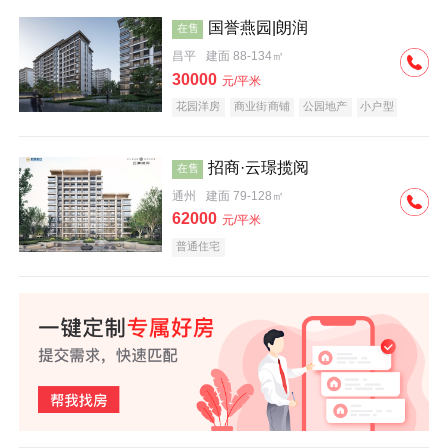
国誉燕园|朗润
在售
昌平
建面 88-134㎡
30000
元/平米
花园洋房
商业街商铺
公园地产
小户型
低总价
名企盘
招商·云璟揽阅
在售
通州
建面 79-128㎡
62000
元/平米
普通住宅