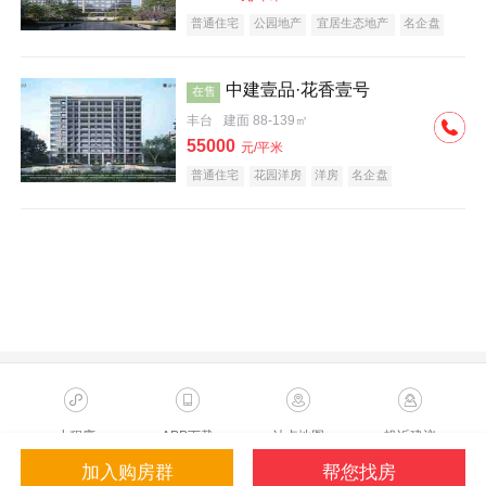
普通住宅
公园地产
宜居生态地产
名企盘
中建壹品·花香壹号
在售
丰台
建面 88-139㎡
55000
元/平米
普通住宅
花园洋房
洋房
名企盘
小程序
APP下载
站点地图
投诉建议
加入购房群
帮您找房
Copyright ©2023 Sohu.com Inc.