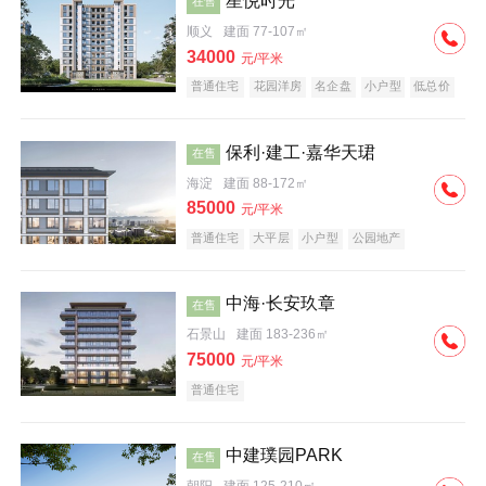
星悦时光
在售
顺义
建面 77-107㎡
34000
元/平米
普通住宅
花园洋房
名企盘
小户型
低总价
保利·建工·嘉华天珺
在售
海淀
建面 88-172㎡
85000
元/平米
普通住宅
大平层
小户型
公园地产
科技住宅
宜居生态地产
名企盘
中海·长安玖章
在售
石景山
建面 183-236㎡
75000
元/平米
普通住宅
中建璞园PARK
在售