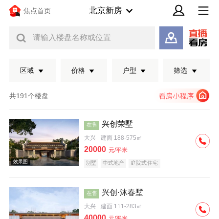
北京新房
焦点首页
请输入楼盘名称或位置
区域
价格
户型
筛选
共191个楼盘
兴创荣墅
在售
大兴
建面 188-575㎡
20000
元/平米
别墅
中式地产
庭院式住宅
兴创·沐春墅
在售
效果图
大兴
建面 111-283㎡
40000
元/平米