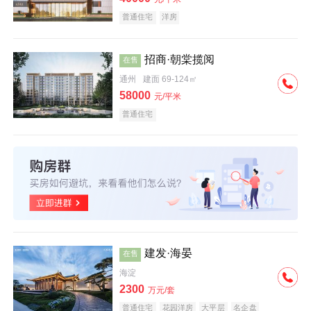
普通住宅
洋房
招商·朝棠揽阅
在售
通州
建面 69-124㎡
58000
元/平米
普通住宅
建发·海晏
在售
海淀
2300
万元/套
普通住宅
花园洋房
大平层
名企盘