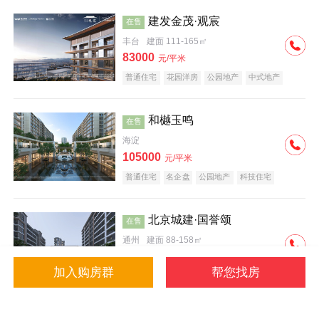
建发金茂·观宸
在售
丰台
建面 111-165㎡
83000
元/平米
普通住宅
花园洋房
公园地产
中式地产
大平层
名企盘
和樾玉鸣
在售
海淀
105000
元/平米
普通住宅
名企盘
公园地产
科技住宅
北京城建·国誉颂
在售
通州
建面 88-158㎡
43000
元/平米
加入购房群
帮您找房
花园洋房
低总价
名企盘
公园地产