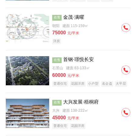
科技住宅
中式地产
河景地产
金茂·满曜
在售
朝阳
建面 115-159㎡
75000
元/平米
洋房
首钢·璟悦长安
在售
石景山
建面 83-133㎡
60000
元/平米
普通住宅
花园洋房
小户型
名企盘
大平层
大兴发展·梧桐府
在售
大兴
建面 138-222㎡
45000
元/平米
普通住宅
花园洋房