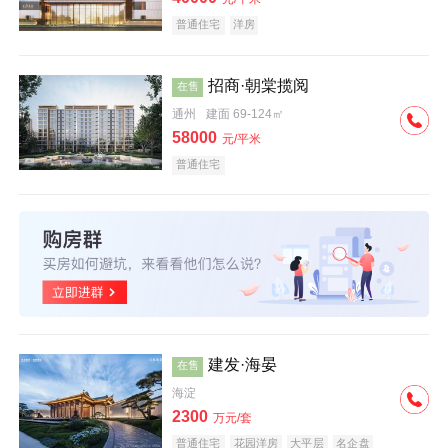
普通住宅
洋房
招商·朝棠揽阅
在售
通州
建面 69-124㎡
58000
元/平米
普通住宅
建发·海晏
在售
海淀
2300
万元/套
普通住宅
花园洋房
大平层
名企盘