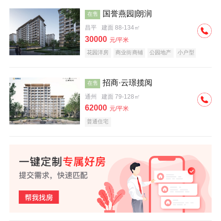
国誉燕园|朗润
在售
昌平
建面 88-134㎡
30000
元/平米
花园洋房
商业街商铺
公园地产
小户型
低总价
名企盘
招商·云璟揽阅
在售
通州
建面 79-128㎡
62000
元/平米
普通住宅