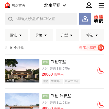
北京新房
焦点首页
请输入楼盘名称或位置
区域
价格
户型
筛选
共191个楼盘
兴创荣墅
在售
大兴
建面 188-575㎡
20000
元/平米
别墅
中式地产
庭院式住宅
兴创·沐春墅
在售
效果图
大兴
建面 111-283㎡
40000
元/平米