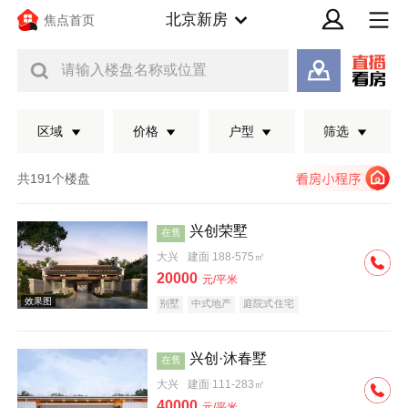
北京新房
焦点首页
请输入楼盘名称或位置
区域
价格
户型
筛选
共191个楼盘
兴创荣墅
在售
大兴
建面 188-575㎡
20000
元/平米
别墅
中式地产
庭院式住宅
兴创·沐春墅
在售
效果图
大兴
建面 111-283㎡
40000
元/平米