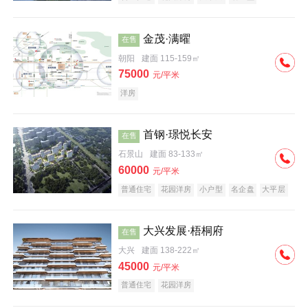
科技住宅
中式地产
河景地产
金茂·满曜
在售
朝阳
建面 115-159㎡
75000
元/平米
洋房
首钢·璟悦长安
在售
石景山
建面 83-133㎡
60000
元/平米
普通住宅
花园洋房
小户型
名企盘
大平层
大兴发展·梧桐府
在售
大兴
建面 138-222㎡
45000
元/平米
普通住宅
花园洋房