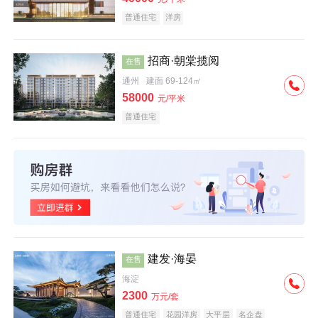
普通住宅
洋房
招商·朝棠揽阅
在售
通州
建面 69-124㎡
58000
元/平米
普通住宅
建发·海晏
在售
海淀
2300
万元/套
普通住宅
花园洋房
大平层
名企盘