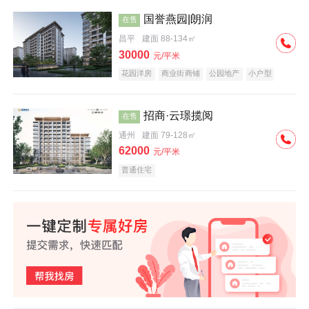
国誉燕园|朗润
在售
昌平
建面 88-134㎡
30000
元/平米
花园洋房
商业街商铺
公园地产
小户型
低总价
名企盘
招商·云璟揽阅
在售
通州
建面 79-128㎡
62000
元/平米
普通住宅