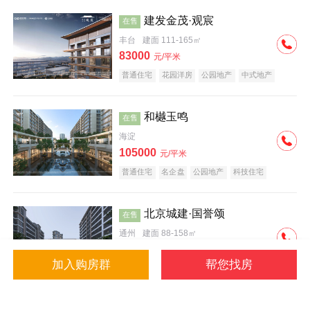
建发金茂·观宸
在售
丰台
建面 111-165㎡
83000
元/平米
普通住宅
花园洋房
公园地产
中式地产
大平层
名企盘
和樾玉鸣
在售
海淀
105000
元/平米
普通住宅
名企盘
公园地产
科技住宅
北京城建·国誉颂
在售
通州
建面 88-158㎡
43000
元/平米
加入购房群
帮您找房
花园洋房
低总价
名企盘
公园地产