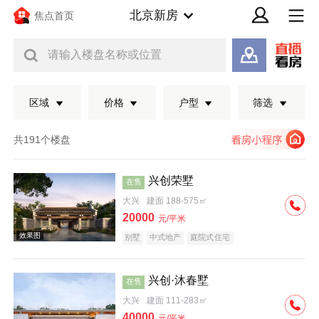
北京新房
焦点首页
请输入楼盘名称或位置
区域
价格
户型
筛选
共191个楼盘
兴创荣墅
在售
大兴
建面 188-575㎡
20000
元/平米
别墅
中式地产
庭院式住宅
兴创·沐春墅
在售
效果图
大兴
建面 111-283㎡
40000
元/平米