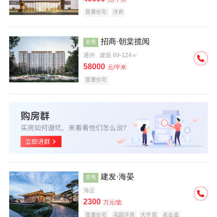
普通住宅
洋房
招商·朝棠揽阅
在售
通州
建面 69-124㎡
58000
元/平米
普通住宅
建发·海晏
在售
海淀
2300
万元/套
普通住宅
花园洋房
大平层
名企盘