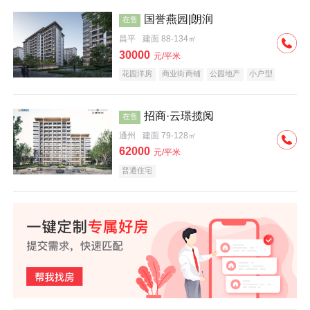
国誉燕园|朗润
在售
昌平
建面 88-134㎡
30000
元/平米
花园洋房
商业街商铺
公园地产
小户型
低总价
名企盘
招商·云璟揽阅
在售
通州
建面 79-128㎡
62000
元/平米
普通住宅