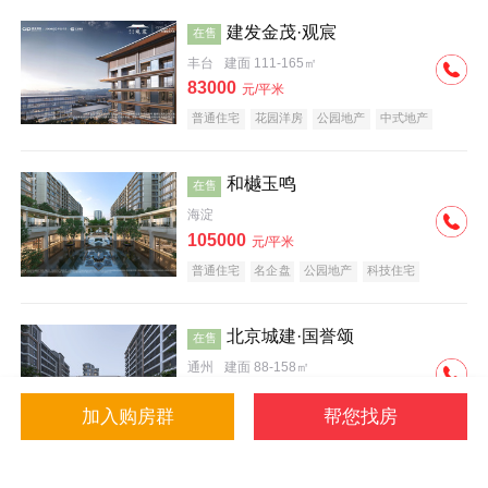
建发金茂·观宸
在售
丰台
建面 111-165㎡
83000
元/平米
普通住宅
花园洋房
公园地产
中式地产
大平层
名企盘
和樾玉鸣
在售
海淀
105000
元/平米
普通住宅
名企盘
公园地产
科技住宅
北京城建·国誉颂
在售
通州
建面 88-158㎡
43000
元/平米
加入购房群
帮您找房
花园洋房
低总价
名企盘
公园地产