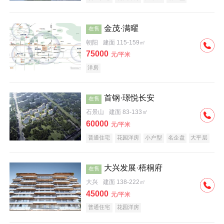
科技住宅
中式地产
河景地产
金茂·满曜
在售
朝阳
建面 115-159㎡
75000
元/平米
洋房
首钢·璟悦长安
在售
石景山
建面 83-133㎡
60000
元/平米
普通住宅
花园洋房
小户型
名企盘
大平层
大兴发展·梧桐府
在售
大兴
建面 138-222㎡
45000
元/平米
普通住宅
花园洋房