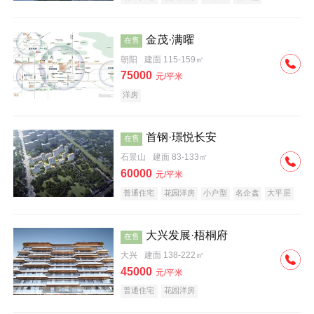
科技住宅
中式地产
河景地产
金茂·满曜
在售
朝阳
建面 115-159㎡
75000
元/平米
洋房
首钢·璟悦长安
在售
石景山
建面 83-133㎡
60000
元/平米
普通住宅
花园洋房
小户型
名企盘
大平层
大兴发展·梧桐府
在售
大兴
建面 138-222㎡
45000
元/平米
普通住宅
花园洋房