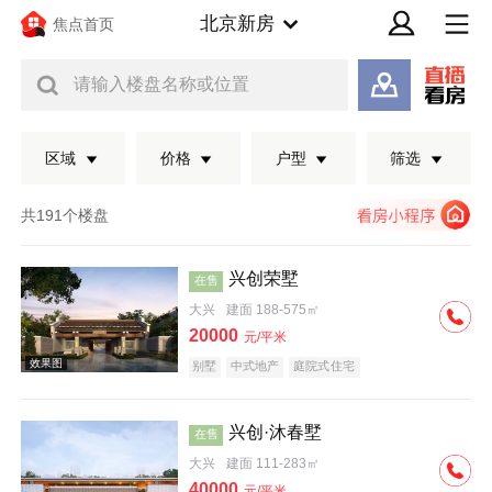
北京新房
焦点首页
请输入楼盘名称或位置
区域
价格
户型
筛选
共191个楼盘
兴创荣墅
在售
大兴
建面 188-575㎡
20000
元/平米
别墅
中式地产
庭院式住宅
兴创·沐春墅
在售
效果图
大兴
建面 111-283㎡
40000
元/平米