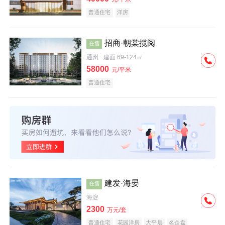
普通住宅
洋房
招商·朝棠揽阅
在售
通州
建面 69-124㎡
58000
元/平米
普通住宅
建发·海晏
在售
海淀
2300
万元/套
普通住宅
花园洋房
大平层
名企盘