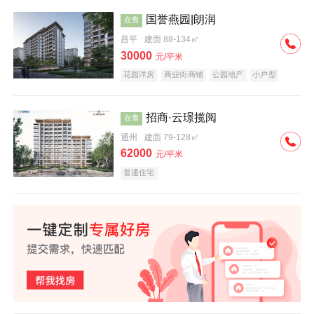
国誉燕园|朗润
在售
昌平
建面 88-134㎡
30000
元/平米
花园洋房
商业街商铺
公园地产
小户型
低总价
名企盘
招商·云璟揽阅
在售
通州
建面 79-128㎡
62000
元/平米
普通住宅