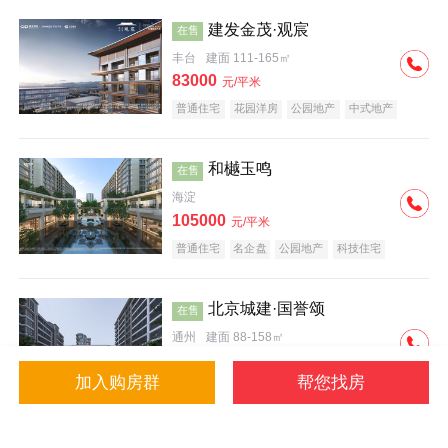
建发金茂·观宸
在售
丰台
建面 111-165㎡
83000
元/平米
普通住宅
花园洋房
公园地产
中式地产
大平层
名企盘
和樾玉鸣
在售
海淀
105000
元/平米
普通住宅
名企盘
公园地产
科技住宅
北京城建·国誉颂
在售
通州
建面 88-158㎡
43000
元/平米
加入购房群
帮您找房
花园洋房
低总价
名企盘
公园地产