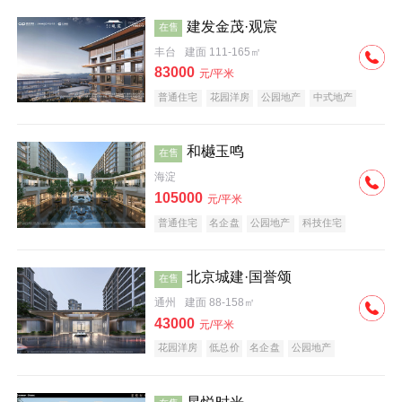
建发金茂·观宸
在售
丰台
建面 111-165㎡
83000
元/平米
普通住宅
花园洋房
公园地产
中式地产
大平层
名企盘
和樾玉鸣
在售
海淀
105000
元/平米
普通住宅
名企盘
公园地产
科技住宅
北京城建·国誉颂
在售
通州
建面 88-158㎡
43000
元/平米
花园洋房
低总价
名企盘
公园地产