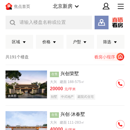
北京新房
焦点首页
请输入楼盘名称或位置
区域
价格
户型
筛选
共191个楼盘
兴创荣墅
在售
大兴
建面 188-575㎡
20000
元/平米
别墅
中式地产
庭院式住宅
兴创·沐春墅
在售
效果图
大兴
建面 111-283㎡
40000
元/平米