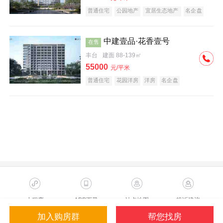
普通住宅
公园地产
宜居生态地产
名企盘
中建壹品·花香壹号
在售
丰台
建面 88-139㎡
55000
元/平米
普通住宅
花园洋房
洋房
名企盘
小程序
APP下载
站点地图
投诉建议
加入购房群
帮您找房
Copyright ©2023 Sohu.com Inc.