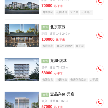
朝阳
建面 125-210㎡
70000
元/平米
普通住宅
花园洋房
大平层
公园地产
名企盘
宜居生态地产
北京宸园
在售
朝阳
建面 145-249㎡
100000
元/平米
普通住宅
宜居生态地产
大平层
龙湖·观萃
在售
昌平
建面 77-129㎡
58000
元/平米
普通住宅
花园洋房
安居型商品房
大平层
公园地产
名企盘
壹品兴创·元启
在售
大兴
建面 80-168㎡
57000
元/平米