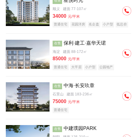
星悦时光
在售
顺义
建面 77-107㎡
34000
元/平米
普通住宅
花园洋房
名企盘
小户型
低总价
保利·建工·嘉华天珺
在售
海淀
建面 88-172㎡
85000
元/平米
普通住宅
大平层
小户型
公园地产
科技住宅
宜居生态地产
名企盘
中海·长安玖章
在售
石景山
建面 183-236㎡
75000
元/平米
普通住宅
中建璞园PARK
在售