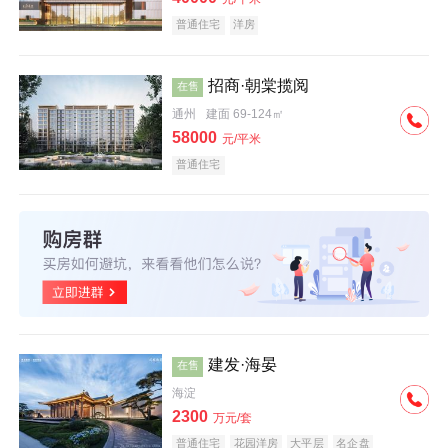
普通住宅
洋房
招商·朝棠揽阅
在售
通州
建面 69-124㎡
58000
元/平米
普通住宅
建发·海晏
在售
海淀
2300
万元/套
普通住宅
花园洋房
大平层
名企盘