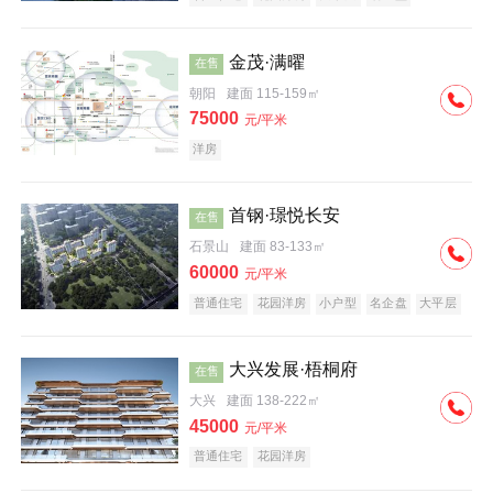
科技住宅
中式地产
河景地产
金茂·满曜
在售
朝阳
建面 115-159㎡
75000
元/平米
洋房
首钢·璟悦长安
在售
石景山
建面 83-133㎡
60000
元/平米
普通住宅
花园洋房
小户型
名企盘
大平层
大兴发展·梧桐府
在售
大兴
建面 138-222㎡
45000
元/平米
普通住宅
花园洋房