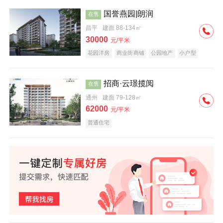
国誉燕园|朗润
在售
昌平
建面 88-134㎡
30000
元/平米
花园洋房
商业街商铺
公园地产
小户型
低总价
名企盘
招商·云璟揽阅
在售
通州
建面 79-128㎡
62000
元/平米
普通住宅