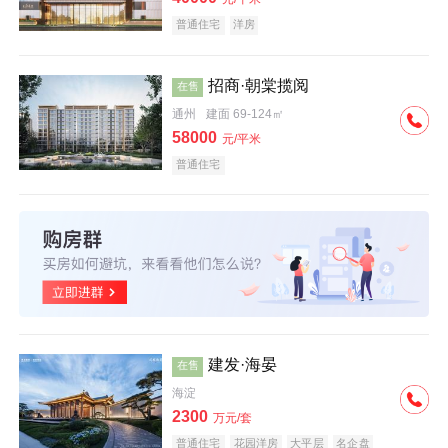
普通住宅
洋房
招商·朝棠揽阅
在售
通州
建面 69-124㎡
58000
元/平米
普通住宅
建发·海晏
在售
海淀
2300
万元/套
普通住宅
花园洋房
大平层
名企盘