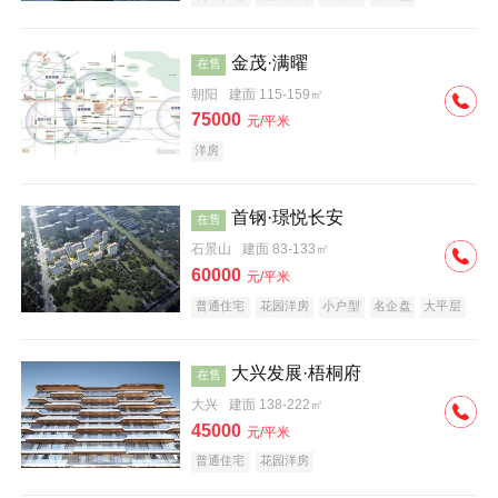
科技住宅
中式地产
河景地产
金茂·满曜
在售
朝阳
建面 115-159㎡
75000
元/平米
洋房
首钢·璟悦长安
在售
石景山
建面 83-133㎡
60000
元/平米
普通住宅
花园洋房
小户型
名企盘
大平层
大兴发展·梧桐府
在售
大兴
建面 138-222㎡
45000
元/平米
普通住宅
花园洋房