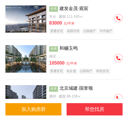
建发金茂·观宸
在售
丰台
建面 111-165㎡
83000
元/平米
普通住宅
花园洋房
公园地产
中式地产
大平层
名企盘
和樾玉鸣
在售
海淀
105000
元/平米
普通住宅
名企盘
公园地产
科技住宅
北京城建·国誉颂
在售
通州
建面 88-158㎡
43000
元/平米
加入购房群
帮您找房
花园洋房
低总价
名企盘
公园地产