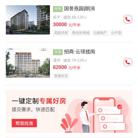
国誉燕园|朗润
在售
昌平
建面 88-134㎡
30000
元/平米
花园洋房
商业街商铺
公园地产
小户型
低总价
名企盘
招商·云璟揽阅
在售
通州
建面 79-128㎡
62000
元/平米
普通住宅