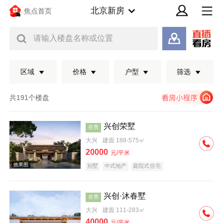
北京新房
焦点首页
请输入楼盘名称或位置
区域
价格
户型
筛选
共191个楼盘
兴创荣墅
在售
大兴
建面 188-575㎡
20000
元/平米
别墅
中式地产
庭院式住宅
兴创·沐春墅
在售
效果图
大兴
建面 111-283㎡
40000
元/平米