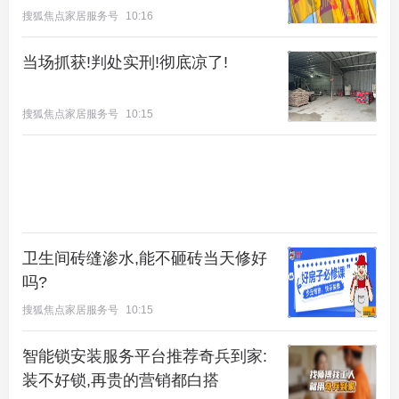
搜狐焦点家居服务号
10:16
民营房企中，大房企经营成熟，产品成体系，可以优
当场抓获!判处实刑!彻底凉了!
先考虑口碑和产品好的名企盘。地方性的中小房企，
要特别注意在当地的口碑和公司资金流情况，调查清
搜狐焦点家居服务号
10:15
楚公司背景。
上图是2020年销售额Top40房企，楼盘基本上覆盖了
全国各地。现在很多开发商会深耕一座城市，可以去
看看开发商此前开发的楼盘，尤其是分期开发的楼
盘，买第二期或三期保障性强很多。
卫生间砖缝渗水,能不砸砖当天修好
吗?
3
搜狐焦点家居服务号
10:15
购房者最应该关注开发商的经营性风险，房企的财务
报表中可以分析出房企的经营状况。
智能锁安装服务平台推荐奇兵到家:
装不好锁,再贵的营销都白搭
但是普通购房者很难去读开发商年报，也无从得知房