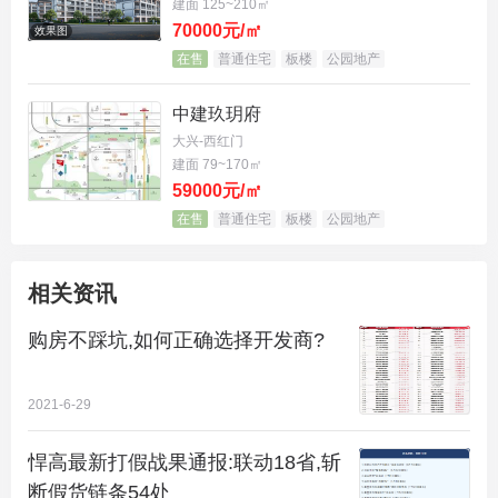
建面 125~210㎡
70000元/㎡
效果图
在售
普通住宅
板楼
公园地产
中建玖玥府
大兴-西红门
建面 79~170㎡
59000元/㎡
在售
普通住宅
板楼
公园地产
相关资讯
购房不踩坑,如何正确选择开发商?
2021-6-29
悍高最新打假战果通报:联动18省,斩
断假货链条54处