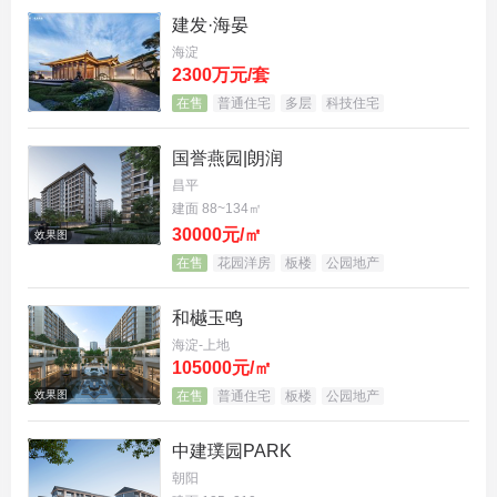
建发·海晏
海淀
2300万元/套
在售
普通住宅
多层
科技住宅
国誉燕园|朗润
昌平
建面 88~134㎡
30000元/㎡
效果图
在售
花园洋房
板楼
公园地产
和樾玉鸣
海淀-上地
105000元/㎡
效果图
在售
普通住宅
板楼
公园地产
中建璞园PARK
朝阳