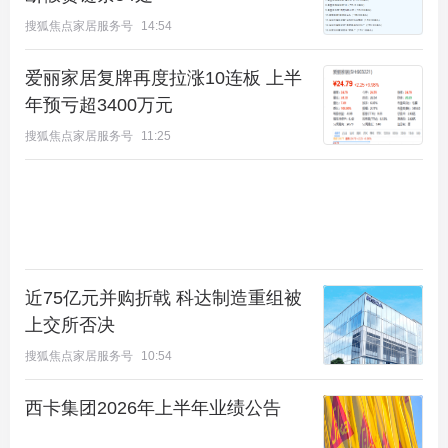
搜狐焦点家居服务号
14:54
爱丽家居复牌再度拉涨10连板 上半
年预亏超3400万元
搜狐焦点家居服务号
11:25
2020年销售额TOP40房企 图源中指研究院
一般来说，央企国企开发商建造的房子，烂尾风险是
极低的。他们背靠着的是各地国资委这样的大树，在
近75亿元并购折戟 科达制造重组被
经营贷款利率和拿地成本上，会有天然优势，资金链
上交所否决
断裂破产风险较小。
搜狐焦点家居服务号
10:54
不过央企和国企建造的房子，可能存在的风险是配建
西卡集团2026年上半年业绩公告
和规划的变动。例如，原本配套的名校变成村小，或
者为了多卖房将规划图改了。