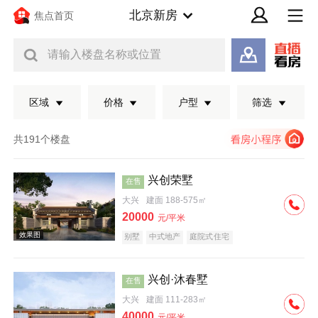
北京新房
焦点首页
请输入楼盘名称或位置
区域
价格
户型
筛选
共191个楼盘
兴创荣墅
在售
大兴
建面 188-575㎡
20000
元/平米
别墅
中式地产
庭院式住宅
兴创·沐春墅
在售
效果图
大兴
建面 111-283㎡
40000
元/平米