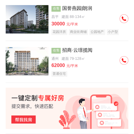
国誉燕园|朗润
在售
昌平
建面 88-134㎡
30000
元/平米
花园洋房
商业街商铺
公园地产
小户型
低总价
名企盘
招商·云璟揽阅
在售
通州
建面 79-128㎡
62000
元/平米
普通住宅