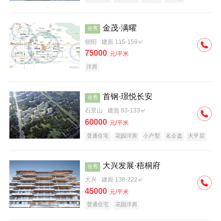
科技住宅
中式地产
河景地产
金茂·满曜
在售
朝阳
建面 115-159㎡
75000
元/平米
洋房
首钢·璟悦长安
在售
石景山
建面 83-133㎡
60000
元/平米
普通住宅
花园洋房
小户型
名企盘
大平层
大兴发展·梧桐府
在售
大兴
建面 138-222㎡
45000
元/平米
普通住宅
花园洋房