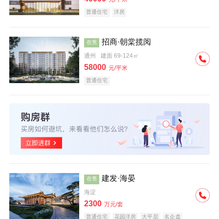
普通住宅
洋房
招商·朝棠揽阅
在售
通州
建面 69-124㎡
58000
元/平米
普通住宅
建发·海晏
在售
海淀
2300
万元/套
普通住宅
花园洋房
大平层
名企盘