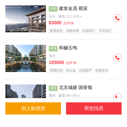
建发金茂·观宸
在售
丰台
建面 111-165㎡
83000
元/平米
普通住宅
花园洋房
公园地产
中式地产
大平层
名企盘
和樾玉鸣
在售
海淀
105000
元/平米
普通住宅
名企盘
公园地产
科技住宅
北京城建·国誉颂
在售
通州
建面 88-158㎡
43000
元/平米
加入购房群
帮您找房
花园洋房
低总价
名企盘
公园地产