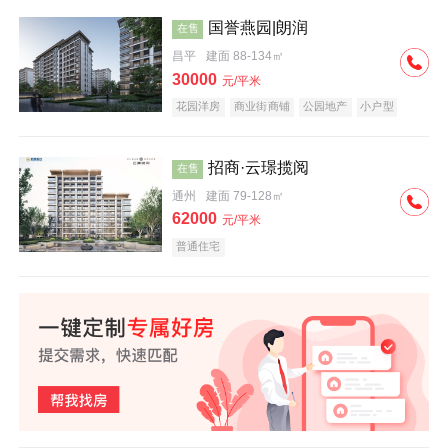
国誉燕园|朗润
在售
昌平
建面 88-134㎡
30000
元/平米
花园洋房
商业街商铺
公园地产
小户型
低总价
名企盘
招商·云璟揽阅
在售
通州
建面 79-128㎡
62000
元/平米
普通住宅