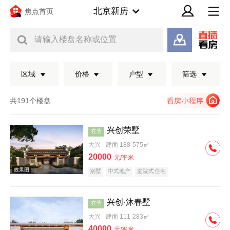
北京新房
焦点首页
请输入楼盘名称或位置
区域
价格
户型
筛选
共191个楼盘
兴创荣墅
在售
大兴
建面 188-575㎡
20000
元/平米
别墅
中式地产
庭院式住宅
兴创·沐春墅
在售
效果图
大兴
建面 111-283㎡
40000
元/平米