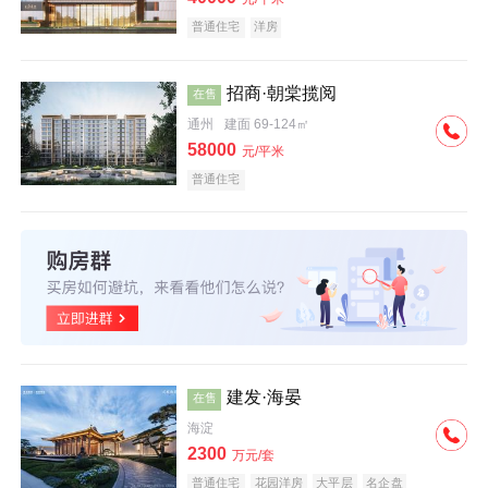
普通住宅
洋房
招商·朝棠揽阅
在售
通州
建面 69-124㎡
58000
元/平米
普通住宅
建发·海晏
在售
海淀
2300
万元/套
普通住宅
花园洋房
大平层
名企盘