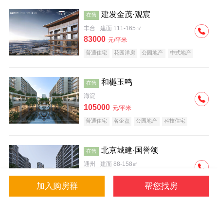
建发金茂·观宸
在售
丰台
建面 111-165㎡
83000
元/平米
普通住宅
花园洋房
公园地产
中式地产
大平层
名企盘
和樾玉鸣
在售
海淀
105000
元/平米
普通住宅
名企盘
公园地产
科技住宅
北京城建·国誉颂
在售
通州
建面 88-158㎡
43000
元/平米
加入购房群
帮您找房
花园洋房
低总价
名企盘
公园地产