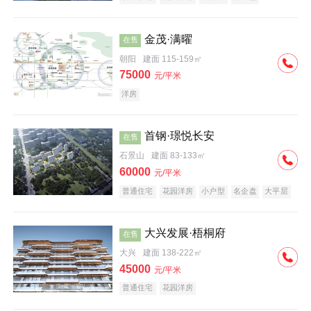
科技住宅
中式地产
河景地产
金茂·满曜
在售
朝阳
建面 115-159㎡
75000
元/平米
洋房
首钢·璟悦长安
在售
石景山
建面 83-133㎡
60000
元/平米
普通住宅
花园洋房
小户型
名企盘
大平层
大兴发展·梧桐府
在售
大兴
建面 138-222㎡
45000
元/平米
普通住宅
花园洋房