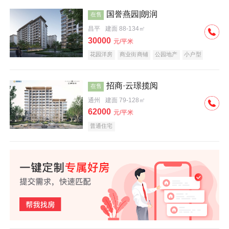
国誉燕园|朗润
在售
昌平
建面 88-134㎡
30000
元/平米
花园洋房
商业街商铺
公园地产
小户型
低总价
名企盘
招商·云璟揽阅
在售
通州
建面 79-128㎡
62000
元/平米
普通住宅