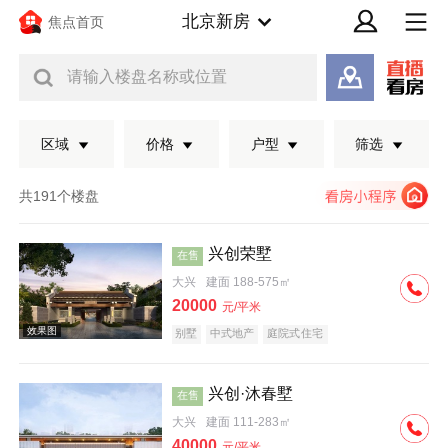
北京新房
焦点首页
请输入楼盘名称或位置
区域
价格
户型
筛选
共191个楼盘
兴创荣墅
在售
大兴
建面 188-575㎡
20000
元/平米
别墅
中式地产
庭院式住宅
兴创·沐春墅
在售
效果图
大兴
建面 111-283㎡
40000
元/平米