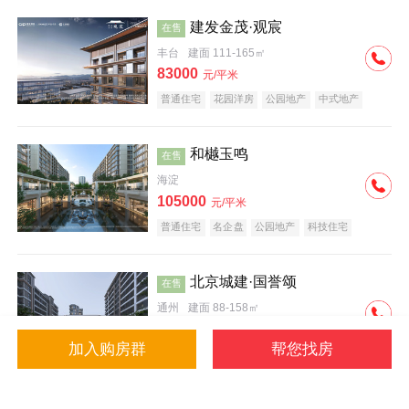
建发金茂·观宸
在售
丰台
建面 111-165㎡
83000
元/平米
普通住宅
花园洋房
公园地产
中式地产
大平层
名企盘
和樾玉鸣
在售
海淀
105000
元/平米
普通住宅
名企盘
公园地产
科技住宅
北京城建·国誉颂
在售
通州
建面 88-158㎡
43000
元/平米
加入购房群
帮您找房
花园洋房
低总价
名企盘
公园地产