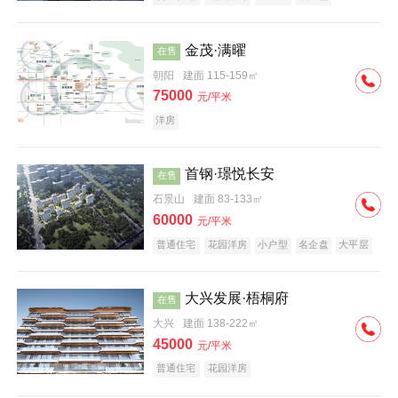
科技住宅
中式地产
河景地产
金茂·满曜
在售
朝阳
建面 115-159㎡
75000
元/平米
洋房
首钢·璟悦长安
在售
石景山
建面 83-133㎡
60000
元/平米
普通住宅
花园洋房
小户型
名企盘
大平层
大兴发展·梧桐府
在售
大兴
建面 138-222㎡
45000
元/平米
普通住宅
花园洋房