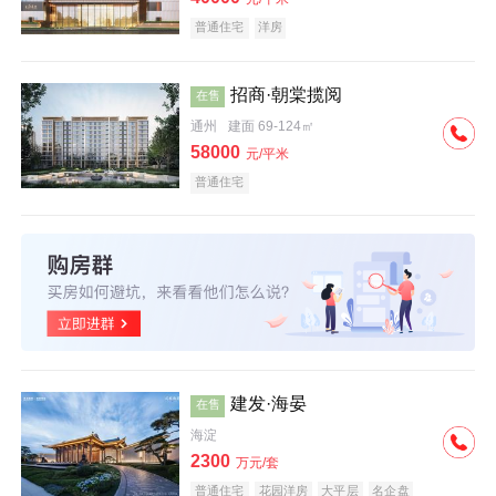
普通住宅
洋房
招商·朝棠揽阅
在售
通州
建面 69-124㎡
58000
元/平米
普通住宅
建发·海晏
在售
海淀
2300
万元/套
普通住宅
花园洋房
大平层
名企盘