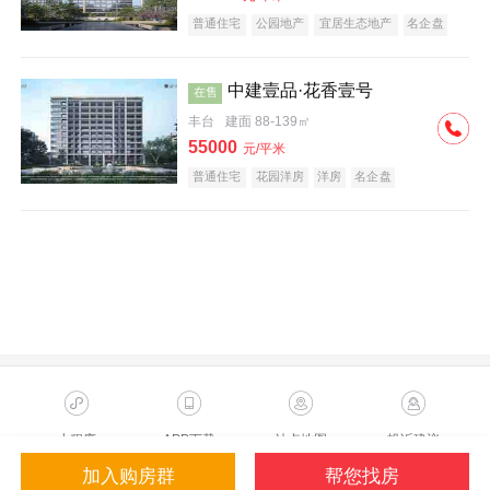
普通住宅
公园地产
宜居生态地产
名企盘
中建壹品·花香壹号
在售
丰台
建面 88-139㎡
55000
元/平米
普通住宅
花园洋房
洋房
名企盘
小程序
APP下载
站点地图
投诉建议
加入购房群
帮您找房
Copyright ©2023 Sohu.com Inc.