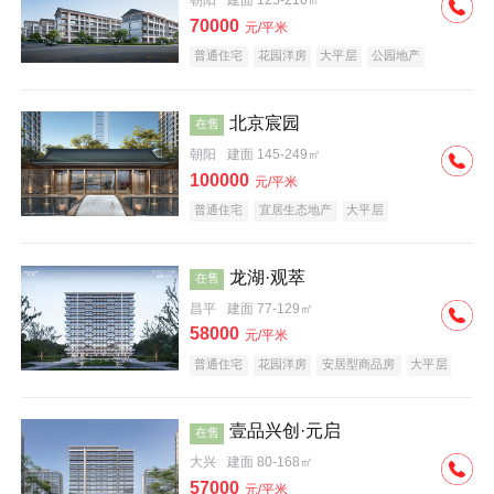
朝阳
建面 125-210㎡
70000
元/平米
普通住宅
花园洋房
大平层
公园地产
名企盘
宜居生态地产
北京宸园
在售
朝阳
建面 145-249㎡
100000
元/平米
普通住宅
宜居生态地产
大平层
龙湖·观萃
在售
昌平
建面 77-129㎡
58000
元/平米
普通住宅
花园洋房
安居型商品房
大平层
公园地产
名企盘
壹品兴创·元启
在售
大兴
建面 80-168㎡
57000
元/平米