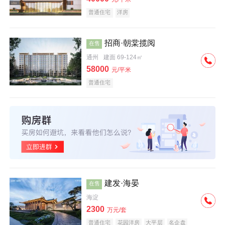
普通住宅
洋房
招商·朝棠揽阅
在售
通州
建面 69-124㎡
58000
元/平米
普通住宅
建发·海晏
在售
海淀
2300
万元/套
普通住宅
花园洋房
大平层
名企盘