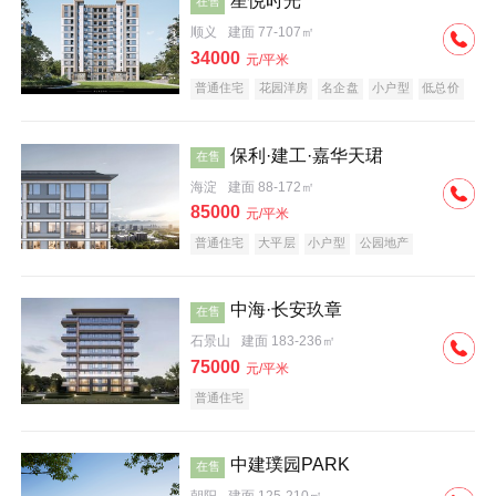
星悦时光
在售
顺义
建面 77-107㎡
34000
元/平米
普通住宅
花园洋房
名企盘
小户型
低总价
保利·建工·嘉华天珺
在售
海淀
建面 88-172㎡
85000
元/平米
普通住宅
大平层
小户型
公园地产
科技住宅
宜居生态地产
名企盘
中海·长安玖章
在售
石景山
建面 183-236㎡
75000
元/平米
普通住宅
中建璞园PARK
在售