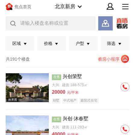
北京新房
焦点首页
请输入楼盘名称或位置
区域
价格
户型
筛选
共191个楼盘
兴创荣墅
在售
大兴
建面 188-575㎡
20000
元/平米
别墅
中式地产
庭院式住宅
兴创·沐春墅
在售
效果图
大兴
建面 111-283㎡
40000
元/平米