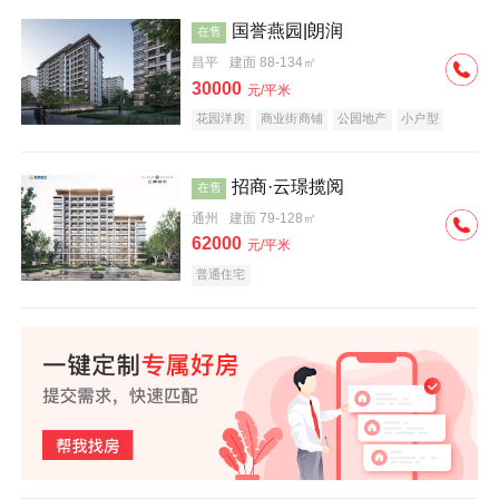
国誉燕园|朗润
在售
昌平
建面 88-134㎡
30000
元/平米
花园洋房
商业街商铺
公园地产
小户型
低总价
名企盘
招商·云璟揽阅
在售
通州
建面 79-128㎡
62000
元/平米
普通住宅