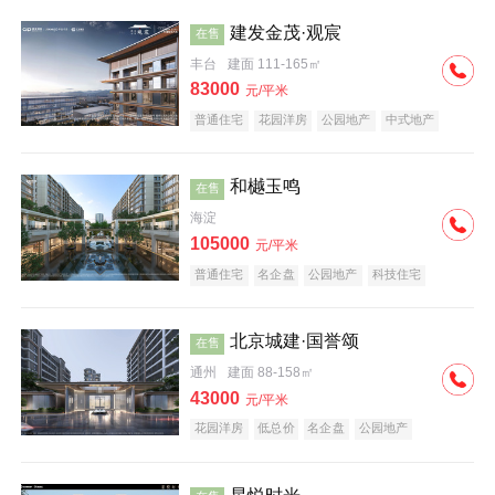
建发金茂·观宸
在售
丰台
建面 111-165㎡
83000
元/平米
普通住宅
花园洋房
公园地产
中式地产
大平层
名企盘
和樾玉鸣
在售
海淀
105000
元/平米
普通住宅
名企盘
公园地产
科技住宅
北京城建·国誉颂
在售
通州
建面 88-158㎡
43000
元/平米
花园洋房
低总价
名企盘
公园地产