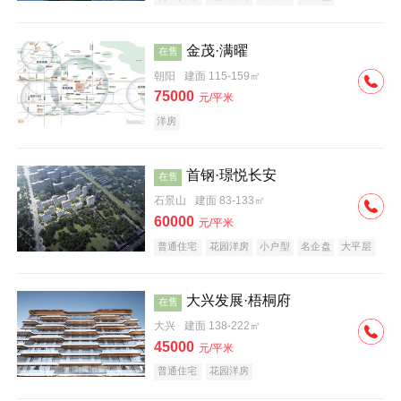
科技住宅
中式地产
河景地产
金茂·满曜
在售
朝阳
建面 115-159㎡
75000
元/平米
洋房
首钢·璟悦长安
在售
石景山
建面 83-133㎡
60000
元/平米
普通住宅
花园洋房
小户型
名企盘
大平层
大兴发展·梧桐府
在售
大兴
建面 138-222㎡
45000
元/平米
普通住宅
花园洋房