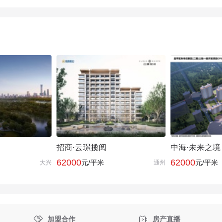
招商·云璟揽阅
中海·未来之境
62000
62000
元/平米
元/平米
大兴
通州


加盟合作
房产直播