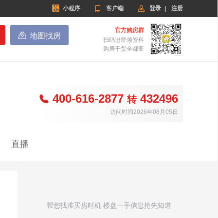


小程序

客户端
登录
|
注册
官方购房群

地图找房
扫码进群领资料
购房干货全都要
400-616-2877
432496

转
访问时间2026年08月05日
直播
帮您找准买房时机 楼盘一手信息抢先知道