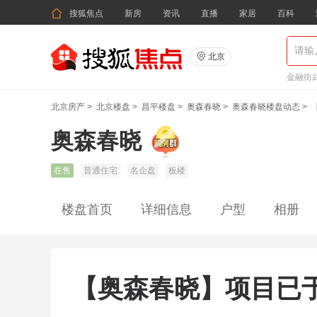

搜狐焦点
新房
资讯
直播
家居
百科

北京
金融街武
北京房产
>
北京楼盘
>
昌平楼盘
>
奥森春晓
>
奥森春晓楼盘动态
>
奥森春晓
在售
普通住宅
名企盘
板楼
楼盘首页
详细信息
户型
相册
【奥森春晓】项目已于2