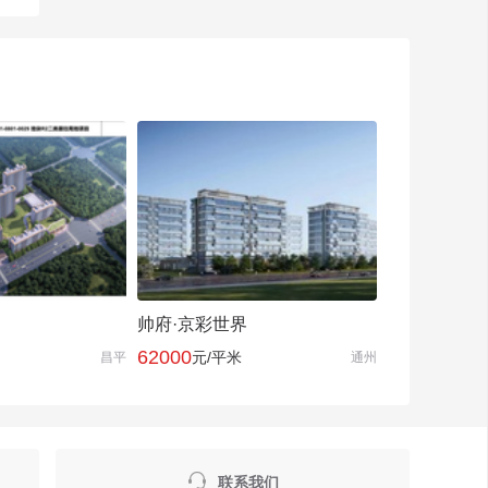
帅府·京彩世界
62000
元/平米
昌平
通州

联系我们