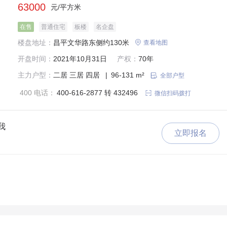
63000
元/平方米
在售
普通住宅
板楼
名企盘
楼盘地址：
昌平文华路东侧约130米

查看地图
开盘时间：
2021年10月31日
产权：
70年
主力户型：
二居
三居
四居
|
96-131 m²

全部户型
400 电话：
400-616-2877 转 432496

微信扫码拨打
我
立即报名