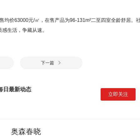
均价63000元/㎡，在售产品为96-131m²二至四室全龄舒居。
，质感生活，争藏从速。
下一篇

每日最新动态
立即关注
奥森春晓