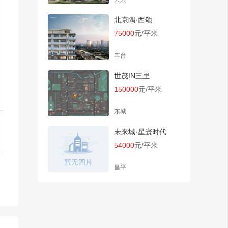
北京隅·西颂
75000
元/平米
丰台
世茂IN三里
150000
元/平米
东城
未来城·星寰时代
54000
元/平米
昌平