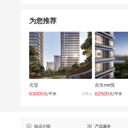
为您推荐
元玺
合生me悦
63000
62500
元/平米
元/平米
石景山

站点介绍
产品服务