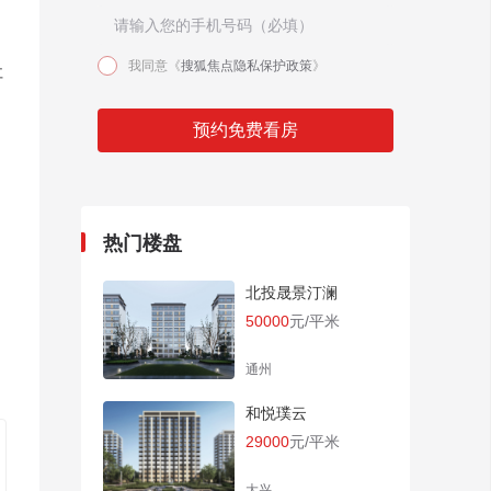
我同意《
搜狐焦点隐私保护政策
》
社
预约免费看房
热门楼盘
北投晟景汀澜
50000
元/平米
通州
和悦璞云
29000
元/平米
大兴