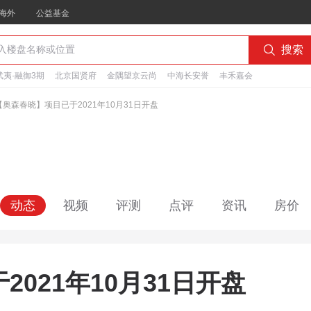
海外
公益基金

搜索
夷·融御3期
北京国贤府
金隅望京云尚
中海长安誉
丰禾嘉会
【奥森春晓】项目已于2021年10月31日开盘
动态
视频
评测
点评
资讯
房价
021年10月31日开盘