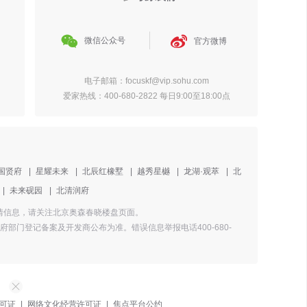


微信公众号
官方微博
电子邮箱：focuskf@vip.sohu.com
爱家热线：400-680-2822 每日9:00至18:00点
国贤府
|
星耀未来
|
北辰红橡墅
|
越秀星樾
|
龙湖·观萃
|
北
|
未来砚园
|
北清润府
盘详情信息，请关注北京奥森春晓楼盘页面。
门登记备案及开发商公布为准。错误信息举报电话400-680-
可证
|
网络文化经营许可证
|
焦点平台公约