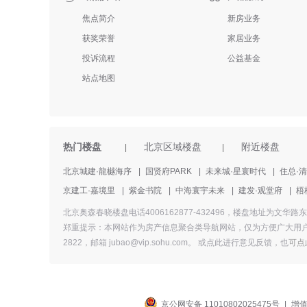
焦点简介
新房业务
获奖荣誉
家居业务
投诉流程
公益基金
站点地图
热门楼盘
北京区域楼盘
附近楼盘
|
|
北京城建·龍樾海序
|
国贤府PARK
|
未来城·星寰时代
|
住总·
京建工·嘉境里
|
紫金书院
|
中海寰宇未来
|
建发·观堂府
|
梧
北京奥森春晓楼盘电话4006162877-432496，楼盘地址
郑重提示：本网站作为房产信息聚合类导航网站，仅为方便广大用户
2822，邮箱 jubao@vip.sohu.com。 或
点此进行意见反馈，
也
可点
京公网安备 11010802025475号
|
增值