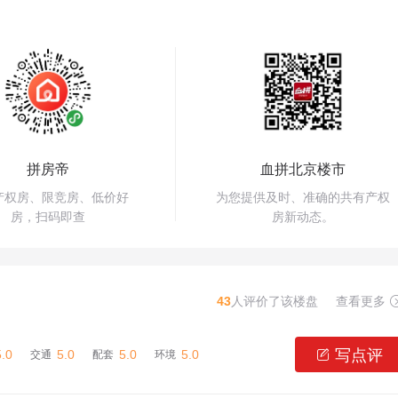
拼房帝
血拼北京楼市
产权房、限竞房、低价好
为您提供及时、准确的共有产权
房，扫码即查
房新动态。
43
人评价了该楼盘
查看更多
写点评
5.0
5.0
5.0
5.0

交通
配套
环境