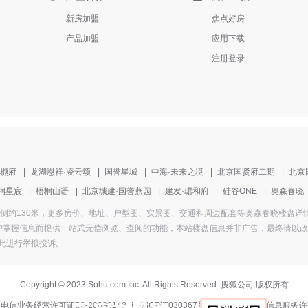
新房加盟
焦点好房
产品加盟
应用下载
注册登录
清樾府
|
龙湖恩祥·凌云颂
|
国誉星城
|
中海·未来之境
|
北京国贤府二期
|
北京
桐星宸
|
梧桐山语
|
北京城建·国誉燕园
|
建发·珺和府
|
硅谷ONE
|
奥森春晓
为文华路东侧约130米，更多房价、地址、户型图、实景图、交通和周边配套等奥森春晓楼
掌握信息而提供一站式无偿浏览、查阅的功能，本站楼盘信息并非广告，最终请以政府部
此进行举报投诉
。
Copyright
©
2023 Sohu.com Inc. All Rights Reserved. 搜狐公司
版权所有
电信业务经营许可证B2-20090148
|
京ICP证030367号-5
|
互联网新闻信息服务许