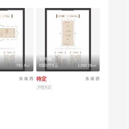
12号楼
781.0㎡
0室0厅0卫
1260.06㎡
待定
东 南 西
东 南 西
户型方正