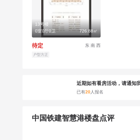
13号楼
0室0厅0卫
726.88㎡
待定
东 南 西
户型方正
近期如有看房活动，请通知
已有
20
人报名
中国铁建智慧港楼盘点评