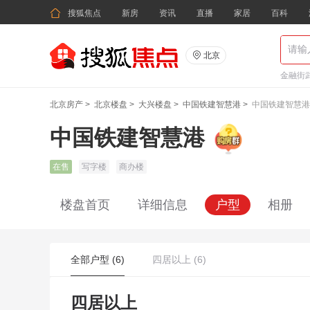

搜狐焦点
新房
资讯
直播
家居
百科

北京
金融街武
北京房产
>
北京楼盘
>
大兴楼盘
>
中国铁建智慧港
>
中国铁建智慧港
中国铁建智慧港
在售
写字楼
商办楼
楼盘首页
详细信息
户型
相册
全部户型 (6)
四居以上 (6)
四居以上