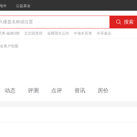
海外
公益基金

搜索
夷·融御3期
北京国贤府
金隅望京云尚
中海长安誉
丰禾嘉会
在售户型图
动态
评测
点评
资讯
房价