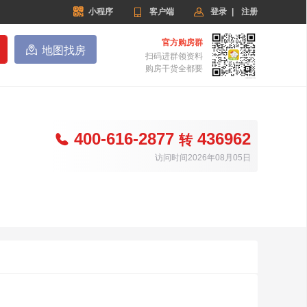


小程序

客户端
登录
|
注册
官方购房群

地图找房
扫码进群领资料
购房干货全都要
400-616-2877
436962

转
访问时间2026年08月05日