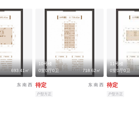
10号楼
11号楼
693.41㎡
0室0厅0卫
718.62㎡
0室0厅0卫
待定
待定
东 南 西
东 南 西
户型方正
户型方正