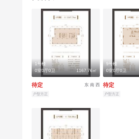
1号楼
9号楼
0室0厅0卫
1167.76㎡
0室0厅0卫
待定
待定
东 南 西
户型方正
户型方正