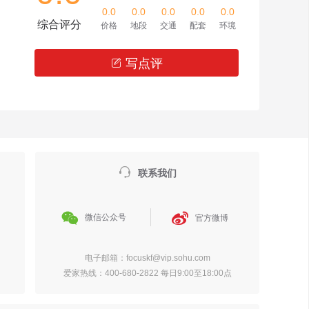
0.0
0.0
0.0
0.0
0.0
综合评分
价格
地段
交通
配套
环境
写点评


联系我们


微信公众号
官方微博
电子邮箱：focuskf@vip.sohu.com
爱家热线：400-680-2822 每日9:00至18:00点