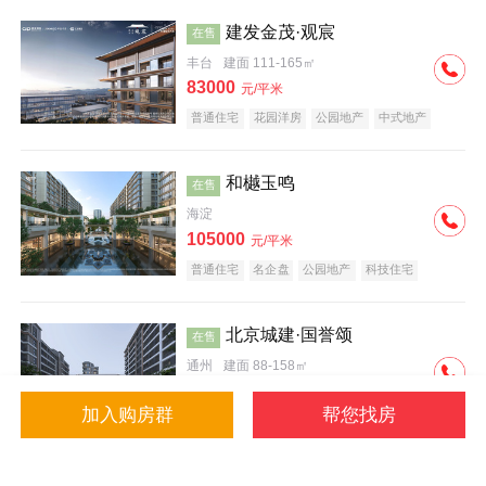
建发金茂·观宸
在售
丰台
建面 111-165㎡
83000
元/平米
普通住宅
花园洋房
公园地产
中式地产
大平层
名企盘
和樾玉鸣
在售
海淀
105000
元/平米
普通住宅
名企盘
公园地产
科技住宅
北京城建·国誉颂
在售
通州
建面 88-158㎡
43000
元/平米
加入购房群
帮您找房
花园洋房
低总价
名企盘
公园地产