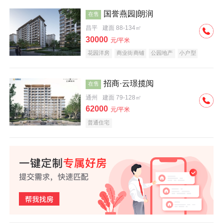
国誉燕园|朗润
在售
昌平
建面 88-134㎡
30000
元/平米
花园洋房
商业街商铺
公园地产
小户型
低总价
名企盘
招商·云璟揽阅
在售
通州
建面 79-128㎡
62000
元/平米
普通住宅