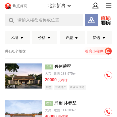
北京新房
焦点首页
请输入楼盘名称或位置
区域
价格
户型
筛选
共191个楼盘
兴创荣墅
在售
大兴
建面 188-575㎡
20000
元/平米
别墅
中式地产
庭院式住宅
兴创·沐春墅
在售
效果图
大兴
建面 111-283㎡
40000
元/平米