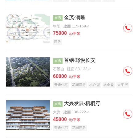
科技住宅
中式地产
河景地产
金茂·满曜
在售
朝阳
建面 115-159㎡
75000
元/平米
洋房
首钢·璟悦长安
在售
石景山
建面 83-133㎡
60000
元/平米
普通住宅
花园洋房
小户型
名企盘
大平层
大兴发展·梧桐府
在售
大兴
建面 138-222㎡
45000
元/平米
普通住宅
花园洋房