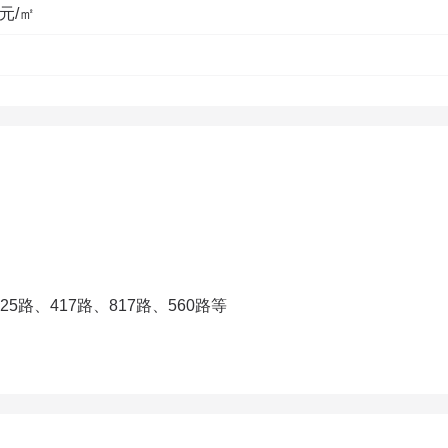
0元/㎡
9
1、2、3、4、5、6、7、8#
25路、417路、817路、560路等