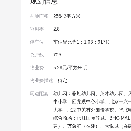
规划信息
占地面积：
25642平方米
容积率：
2.8
停车位：
车位配比为1：1.03；917位
总户数：
705
物业费：
5.28元/平方米.月
物业费描述：
待定
周边配套：
幼儿园：彩虹幼儿园、英才幼儿园、天
中小学：回龙观中心小学、北京一六一
大学：北京中关村外国语学校、华北电
综合商场：永旺国际商城、BHG M
建）、万象汇（在建）、大悦城（在建