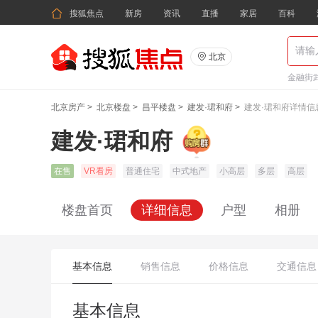

搜狐焦点
新房
资讯
直播
家居
百科

北京
金融街武
北京房产
>
北京楼盘
>
昌平楼盘
>
建发·珺和府
>
建发·珺和府详情信
建发·珺和府
在售
VR看房
普通住宅
中式地产
小高层
多层
高层
楼盘首页
详细信息
户型
相册
基本信息
销售信息
价格信息
交通信息
基本信息