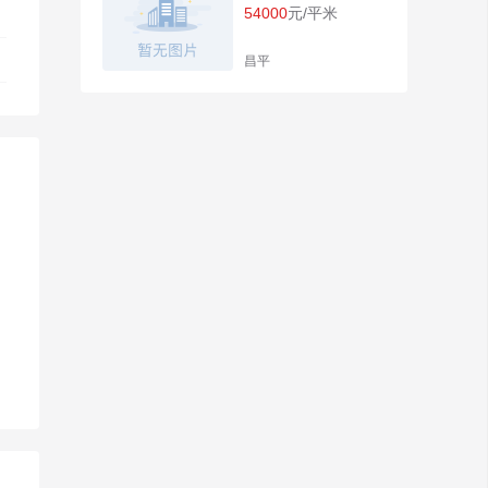
54000
元/平米
昌平