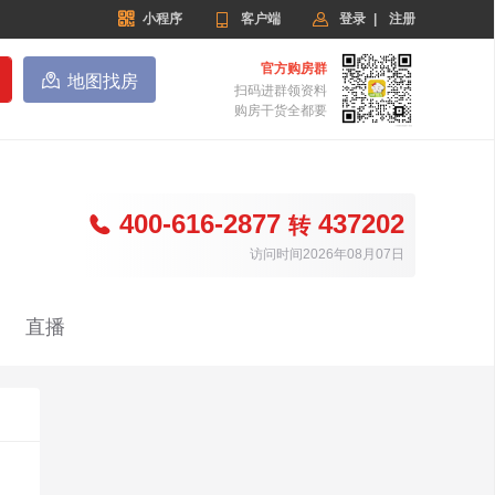


小程序

客户端
登录
|
注册
官方购房群

地图找房
扫码进群领资料
购房干货全都要
400-616-2877
437202

转
访问时间2026年08月07日
直播