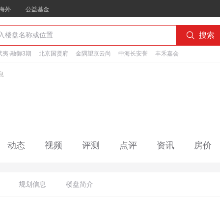
海外
公益基金

搜索
夷·融御3期
北京国贤府
金隅望京云尚
中海长安誉
丰禾嘉会
息
动态
视频
评测
点评
资讯
房价
规划信息
楼盘简介