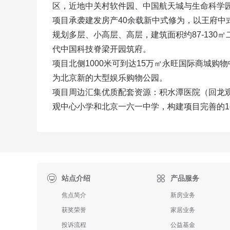
区，近地中关村软件园、中国航天城与生命科学园
项目承袭建发房产40余载新中式修为，以王府中式
规划多层、小高层、高层，建筑面积约87-13
代中国科技脊梁开园筑府。

项目北侧1000米可到达15万㎡永旺国际商城购
为北京新的大型娱乐购物公园。

项目周边汇集优质配套资源：积水潭医院（回龙
观中心小学和北京一六一中学，构建项目完善的

站点介绍
产品服务
焦点简介
新房业务
获奖荣誉
家居业务
投诉流程
公益基金