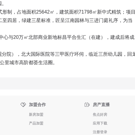
。

形制，占地面积25642㎡，建筑面积71798㎡新中式精筑；项
0㎡二至四居，绿建三星标准，匠呈江南园林与三进门庭礼序，为当
物中心与20万㎡北部商业新地标昌平合生汇（在建），建成后将成
观分院），北大国际医院等三甲医疗环伺，临近三所幼儿园，回
1公里城市高阶都荟生活圈。


加盟合作
房产直播
新房加盟
焦点好房
产品加盟
应用下载
注册登录