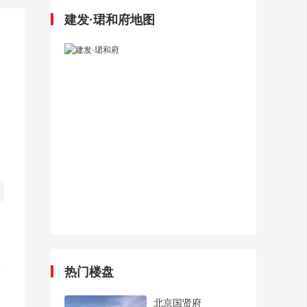
建发·珺和府地图
热门楼盘
北京国贤府