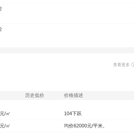
2
2
2
查看更多
2
2
历史低价
价格描述
2
0元/㎡
104下跃
0元/㎡
均价62000元/平米。
2