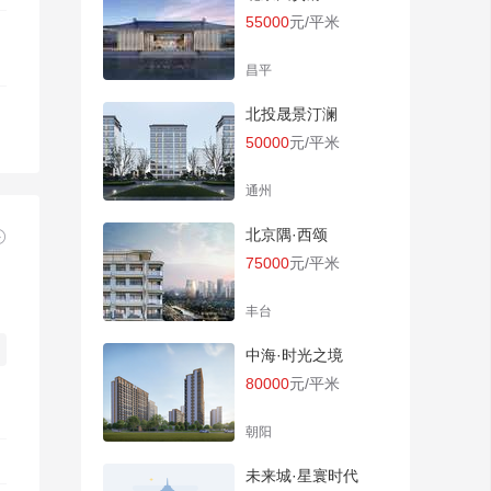
55000
元/平米
昌平
北投晟景汀澜
50000
元/平米
通州
北京隅·西颂

75000
元/平米
丰台
中海·时光之境
80000
元/平米
朝阳
未来城·星寰时代