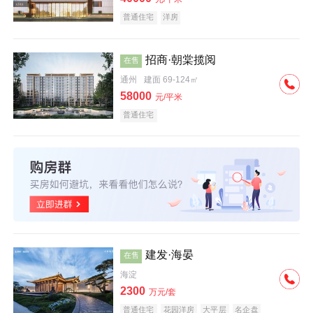
普通住宅
洋房
招商·朝棠揽阅
在售
通州
建面 69-124㎡
58000
元/平米
普通住宅
建发·海晏
在售
海淀
2300
万元/套
普通住宅
花园洋房
大平层
名企盘