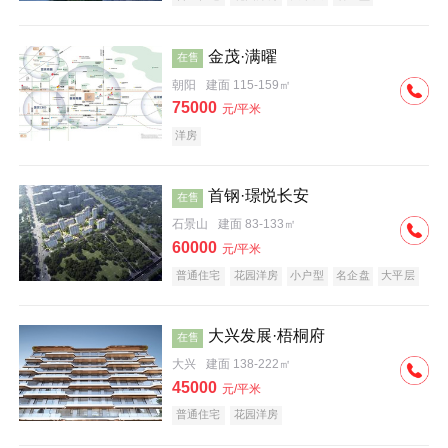
科技住宅
中式地产
河景地产
金茂·满曜
在售
朝阳
建面 115-159㎡
75000
元/平米
洋房
首钢·璟悦长安
在售
石景山
建面 83-133㎡
60000
元/平米
普通住宅
花园洋房
小户型
名企盘
大平层
大兴发展·梧桐府
在售
大兴
建面 138-222㎡
45000
元/平米
普通住宅
花园洋房