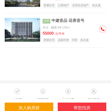
普通住宅
公园地产
宜居生态地产
名企盘
中建壹品·花香壹号
在售
丰台
建面 88-139㎡
55000
元/平米
普通住宅
花园洋房
洋房
名企盘
小程序
APP下载
站点地图
投诉建议
加入购房群
帮您找房
Copyright ©2023 Sohu.com Inc.