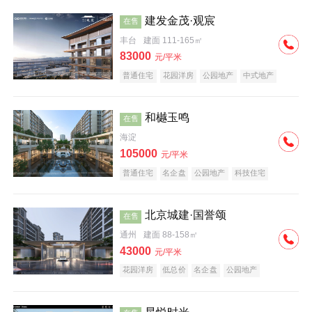
建发金茂·观宸
在售
丰台
建面 111-165㎡
83000
元/平米
普通住宅
花园洋房
公园地产
中式地产
大平层
名企盘
和樾玉鸣
在售
海淀
105000
元/平米
普通住宅
名企盘
公园地产
科技住宅
北京城建·国誉颂
在售
通州
建面 88-158㎡
43000
元/平米
花园洋房
低总价
名企盘
公园地产