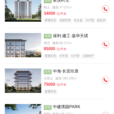
星悦时光
在售
顺义
建面 77-107㎡
34000
元/平米
普通住宅
花园洋房
名企盘
小户型
低总价
保利·建工·嘉华天珺
在售
海淀
建面 88-172㎡
85000
元/平米
普通住宅
大平层
小户型
公园地产
科技住宅
宜居生态地产
名企盘
中海·长安玖章
在售
石景山
建面 183-236㎡
75000
元/平米
普通住宅
中建璞园PARK
在售