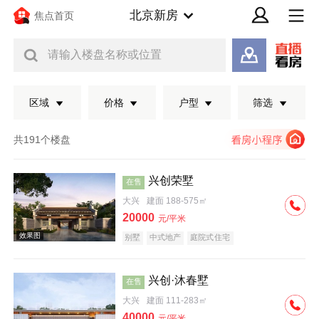
北京新房
焦点首页
请输入楼盘名称或位置
区域
价格
户型
筛选
共191个楼盘
兴创荣墅
在售
大兴
建面 188-575㎡
20000
元/平米
别墅
中式地产
庭院式住宅
兴创·沐春墅
在售
效果图
大兴
建面 111-283㎡
40000
元/平米