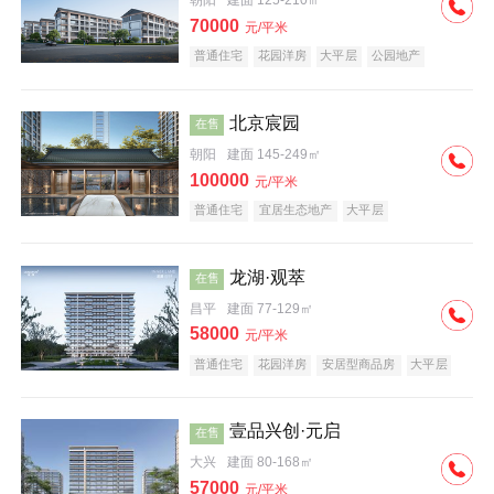
朝阳
建面 125-210㎡
70000
元/平米
普通住宅
花园洋房
大平层
公园地产
名企盘
宜居生态地产
北京宸园
在售
朝阳
建面 145-249㎡
100000
元/平米
普通住宅
宜居生态地产
大平层
龙湖·观萃
在售
昌平
建面 77-129㎡
58000
元/平米
普通住宅
花园洋房
安居型商品房
大平层
公园地产
名企盘
壹品兴创·元启
在售
大兴
建面 80-168㎡
57000
元/平米