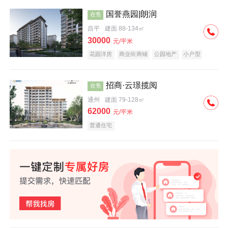
国誉燕园|朗润
在售
昌平
建面 88-134㎡
30000
元/平米
花园洋房
商业街商铺
公园地产
小户型
低总价
名企盘
招商·云璟揽阅
在售
通州
建面 79-128㎡
62000
元/平米
普通住宅