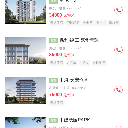
星悦时光
在售
顺义
建面 77-107㎡
34000
元/平米
普通住宅
花园洋房
名企盘
小户型
低总价
保利·建工·嘉华天珺
在售
海淀
建面 88-172㎡
85000
元/平米
普通住宅
大平层
小户型
公园地产
科技住宅
宜居生态地产
名企盘
中海·长安玖章
在售
石景山
建面 183-236㎡
75000
元/平米
普通住宅
中建璞园PARK
在售