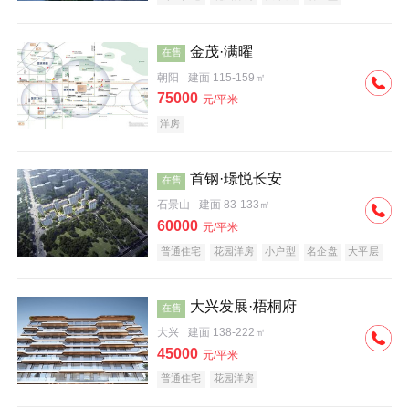
科技住宅
中式地产
河景地产
金茂·满曜
在售
朝阳
建面 115-159㎡
75000
元/平米
洋房
首钢·璟悦长安
在售
石景山
建面 83-133㎡
60000
元/平米
普通住宅
花园洋房
小户型
名企盘
大平层
大兴发展·梧桐府
在售
大兴
建面 138-222㎡
45000
元/平米
普通住宅
花园洋房