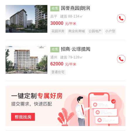
国誉燕园|朗润
在售
昌平
建面 88-134㎡
30000
元/平米
花园洋房
商业街商铺
公园地产
小户型
低总价
名企盘
招商·云璟揽阅
在售
通州
建面 79-128㎡
62000
元/平米
普通住宅