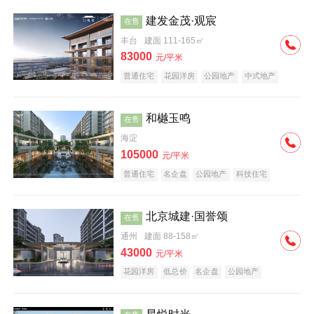
建发金茂·观宸
在售
丰台
建面 111-165㎡
83000
元/平米
普通住宅
花园洋房
公园地产
中式地产
大平层
名企盘
和樾玉鸣
在售
海淀
105000
元/平米
普通住宅
名企盘
公园地产
科技住宅
北京城建·国誉颂
在售
通州
建面 88-158㎡
43000
元/平米
花园洋房
低总价
名企盘
公园地产