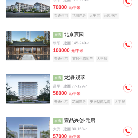
朝阳
建面 125-210㎡
70000
元/平米
普通住宅
花园洋房
大平层
公园地产
名企盘
宜居生态地产
北京宸园
在售
朝阳
建面 145-249㎡
100000
元/平米
普通住宅
宜居生态地产
大平层
龙湖·观萃
在售
昌平
建面 77-129㎡
58000
元/平米
普通住宅
花园洋房
安居型商品房
大平层
公园地产
名企盘
壹品兴创·元启
在售
大兴
建面 80-168㎡
57000
元/平米