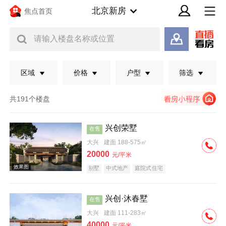
北京新房
焦点首页
请输入楼盘名称或位置
区域
价格
户型
筛选
共191个楼盘
兴创荣墅
在售
大兴
建面 188-575㎡
20000
元/平米
别墅
中式地产
庭院式住宅
兴创·沐春墅
在售
效果图
大兴
建面 111-283㎡
40000
元/平米