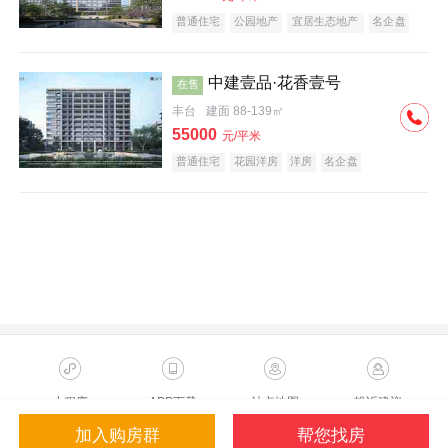
普通住宅
公园地产
宜居生态地产
名企盘
中建壹品·花香壹号
在售
丰台
建面 88-139㎡
55000
元/平米
普通住宅
花园洋房
洋房
名企盘
小程序
APP下载
站点地图
投诉建议
加入购房群
帮您找房
Copyright ©2023 Sohu.com Inc.