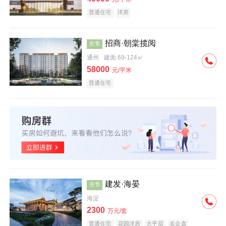
普通住宅
洋房
招商·朝棠揽阅
在售
通州
建面 69-124㎡
58000
元/平米
普通住宅
建发·海晏
在售
海淀
2300
万元/套
普通住宅
花园洋房
大平层
名企盘