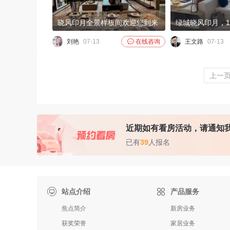
晓风印月全景样板间欢迎您到来
绿城晓风印月，1
刘艳
07-13

在线咨询
王文路
07-13
上一
近期如有看房活动，请通知
已有
39
人报名

站点介绍
产品服务
焦点简介
新房业务
获奖荣誉
家居业务