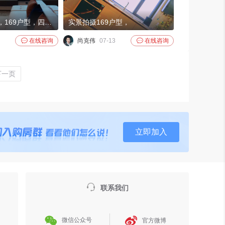
绿城·晓风印月，169户型，四室二厅三卫，改善户型最佳选择。
实景拍摄169户型，

在线咨询
尚克伟
07-13

在线咨询
下一页
立即加入

联系我们


微信公众号
官方微博