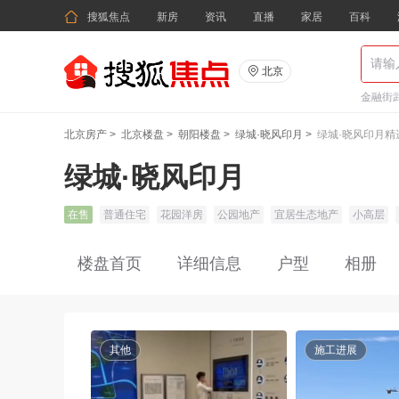

搜狐焦点
新房
资讯
直播
家居
百科

北京
金融街武
北京房产
>
北京楼盘
>
朝阳楼盘
>
绿城·晓风印月
>
绿城·晓风印月精
绿城·晓风印月
在售
普通住宅
花园洋房
公园地产
宜居生态地产
小高层
楼盘首页
详细信息
户型
相册
其他
施工进展