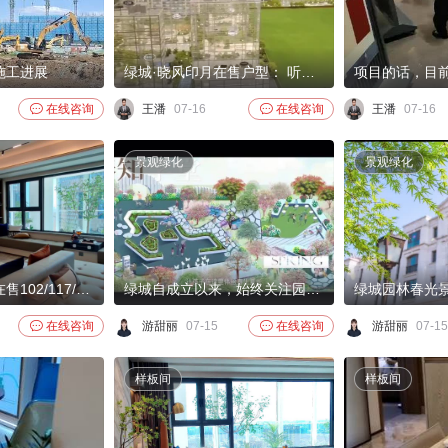
施工进展
绿城·晓风印月在售户型： 听风～102m，3居 850-880万 追风～117m， 4居 1000-1040万 和风～145m，4居 1250-1300万 咏风～169m，4居1450-1500万，正常热销中。

在线咨询
王潘
07-16

在线咨询
王潘
07-16
景观绿化
景观绿化
绿城晓风，目前在售102/117/145/169平米，共计4个户型，为3居4居户型。
绿城自成立以来，始终关注园区内孩子的成长，绿 城相信，自然不仅是一种风景，也可以成为孩子的 “第二课堂”由此，绿城“春知学堂”正式亮相。“春知学堂”，是绿城基于原有的“植物功能体系”，对植物认知、体验、实用等功能进行深度挖掘，并形成集合“趣学”“乐玩”“妙用”的综合性模块。

在线咨询
游甜丽
07-15

在线咨询
游甜丽
07-15
样板间
样板间