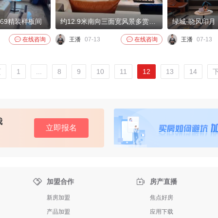
69精装样板间
约12.9米南向三面宽风景多赏一面空间折叠魔法优雅秩序时刻在线南向双套房尊享更多私密天地。

在线咨询
王潘
07-13

在线咨询
王潘
07-13
页
1
...
8
9
10
11
12
13
14
我
立即报名


加盟合作
房产直播
新房加盟
焦点好房
产品加盟
应用下载