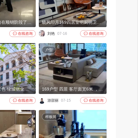
项目的话，目前在顺销阶段了，可以直接认购，有102和117的三居户型，还有145和169的四居户型，顺销中。
晓风印月169四居室明厨明卫采光视野开阔，欢迎品鉴！

在线咨询
刘艳
07-16

在线咨询
户型
绿城园林春光景色 绿城物业 美景尽收眼底
169户型 四居 客厅面宽6米 ，餐客厅面积55平 四叶草户型 得房率在83左右

在线咨询
游甜丽
07-15

在线咨询
样板间