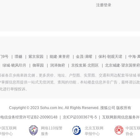
注册登录
门9号
|
璞樾
|
紫京宸园
|
能建·東誉府
|
金茂·满曜
|
保利·朝观天珺
|
中海·
|
绿城·晓风印月
|
御翠园
|
润泽御府
|
京投发展·北熙区
|
北京城建·望京国誉府
盘地址为朝阳崔各庄乡南皋路北侧，更多房价、地址、户型图、实景图、交通和周边配套等绿
掌握信息而提供一站式无偿浏览、查阅的功能，本站楼盘信息并非广告，最终请以政府部
此进行举报投诉
。
Copyright
©
2023 Sohu.com Inc. All Rights Reserved. 搜狐公司
版权所有
电信业务经营许可证B2-20090148
|
京ICP证030367号-5
|
互联网新闻信息服务许
中国互联网
网络110报警
北京互联网
中国互
举报中心
服务
举报中心
协会