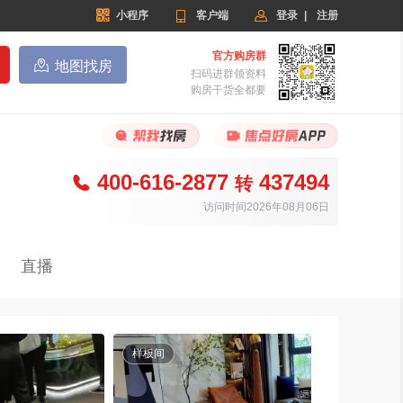


小程序

客户端
登录
|
注册
官方购房群

地图找房
扫码进群领资料
购房干货全都要
400-616-2877
437494

转
访问时间2026年08月06日
直播
样板间