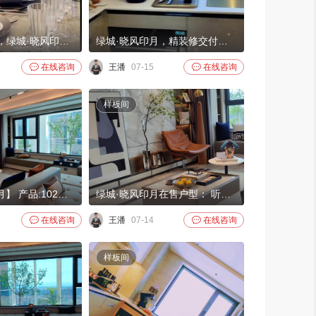
绿城·晓风印月，绿城·晓风印月在售户型： 咏风～169m，4居1450-1500万。
绿城·晓风印月，精装修交付。绿城标准精装工艺工法，多重管控精装过程，匠心打造高品质。

在线咨询
王潘
07-15

在线咨询
样板间
【绿城.晓风印月】 产品:102㎡-117㎡-145-㎡-169㎡[大产权] 装修情况:精装社区 均价:8.5万左右 总价:850~1500万左右 层高：2.9m 梯户比:2梯2户 车位：1:1.3
绿城·晓风印月在售户型： 听风～102m，3居 850-880万 追风～117m， 4居 1000-1040万 和风～145m，4居 1250-1300万 咏风～169m，4居1450-1500

在线咨询
王潘
07-14

在线咨询
样板间