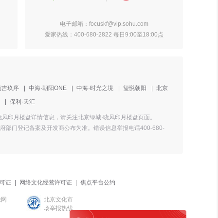
电子邮箱：focuskf@vip.sohu.com
爱家热线：400-680-2822 每日9:00至18:00点
萬吉玖序
|
中海·朝阳ONE
|
中海·时光之境
|
玺悦朝阳
|
北京
|
保利·天汇
城·晓风印月楼盘详情信息，请关注北京绿城·晓风印月楼盘页面。
门登记备案及开发商公布为准。错误信息举报电话400-680-
可证
|
网络文化经营许可证
|
焦点平台公约
联网
北京文化市
场举报热线