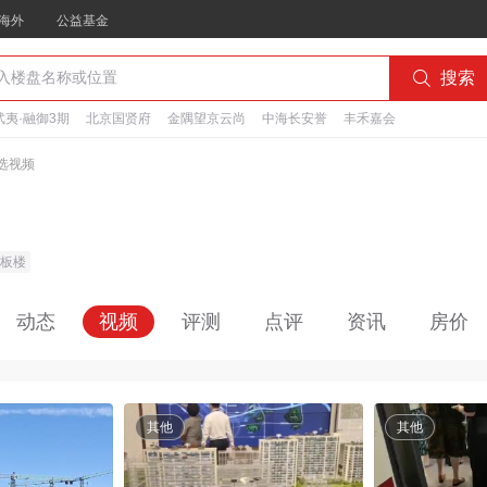
海外
公益基金

搜索
夷·融御3期
北京国贤府
金隅望京云尚
中海长安誉
丰禾嘉会
选视频
板楼
动态
视频
评测
点评
资讯
房价
其他
其他