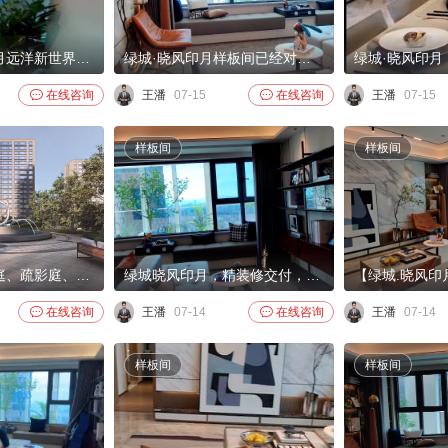
北京绿城晓风印月远洋新世界外展，欢迎咨询。
绿城·晓风印月样板间已经对外开放，欢迎实地看房。

在线咨询
王潘
07-15

在线咨询
王潘
07-15
样板间
样板间
乘风而来，晓风庭、疏影庭、映月庭一轴串 联，与建筑美好相和。秉承绿城“中轴对称”美学 理念的建筑，最大程度还原经典。花木水境，敞 怀迎归，建筑与园林相承的中轴对称的仪式感， 将纷乱的情绪吹散。越过景墙，遇见疏影庭的惊 喜画卷，景墙、水景，林荫合围，斑驳的光影映 在身上、地上，甚是
绿城晓风印月，精装修交付，项目顺销中。

在线咨询
王潘
07-14

在线咨询
王潘
07-14
样板间
样板间