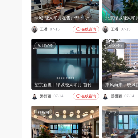
绿城·晓风印月在售户型： 听风～102m，3居 追风～117m， 4居 和风～145m，4居 咏风～169m，4居
王潘
07-15

在线咨询
王潘
07-15
项目宣传
小区楼宇
望京新盘｜绿城晓风印月 首付350万起 火爆顺销中
游甜丽
07-14

在线咨询
游甜丽
07-14
样板间
户型