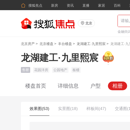

搜狐焦点
新房
资讯
直播
家居
百科

北京
金融街武
北京房产
>
北京楼盘
>
丰台楼盘
>
龙湖建工·九里熙宸
>
龙湖建工·九
龙湖建工·九里熙宸
售罄
花园洋房
公园地产
板楼
楼盘首页
详细信息
户型
相册
效果图(53)
实景图(18)
样板间(47)
交通图(1