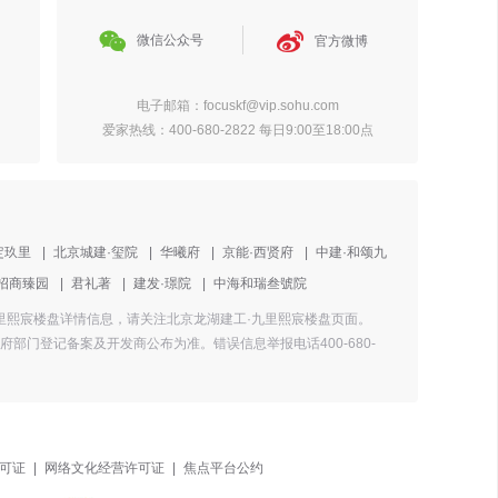


微信公众号
官方微博
电子邮箱：focuskf@vip.sohu.com
爱家热线：400-680-2822 每日9:00至18:00点
定玖里
|
北京城建·玺院
|
华曦府
|
京能·西贤府
|
中建·和颂九
招商臻园
|
君礼著
|
建发·璟院
|
中海和瑞叁號院
·九里熙宸楼盘详情信息，请关注北京龙湖建工·九里熙宸楼盘页面。
门登记备案及开发商公布为准。错误信息举报电话400-680-
可证
|
网络文化经营许可证
|
焦点平台公约