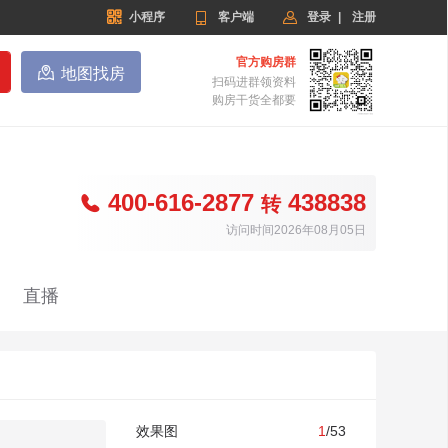


小程序

客户端
登录
|
注册
官方购房群

地图找房
扫码进群领资料
购房干货全都要
400-616-2877
438838

转
访问时间2026年08月05日
直播
效果图
1
/53