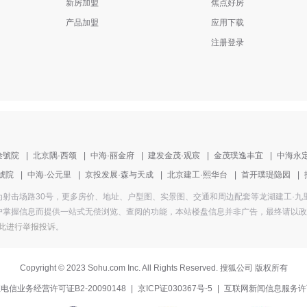
新房加盟
焦点好房
产品加盟
应用下载
注册登录
叁號院
|
北京隅·西颂
|
中海·丽金府
|
建发金茂·观宸
|
金茂璞逸丰宜
|
中海永
號院
|
中海·公元里
|
京投发展·森与天成
|
北京建工·熙华台
|
首开璞瑅隐园
|
，楼盘地址为射击场路30号，更多房价、地址、户型图、实景图、交通和周边配套等龙湖建工
掌握信息而提供一站式无偿浏览、查阅的功能，本站楼盘信息并非广告，最终请以政府部
此进行举报投诉
。
Copyright
©
2023 Sohu.com Inc. All Rights Reserved. 搜狐公司
版权所有
电信业务经营许可证B2-20090148
|
京ICP证030367号-5
|
互联网新闻信息服务许