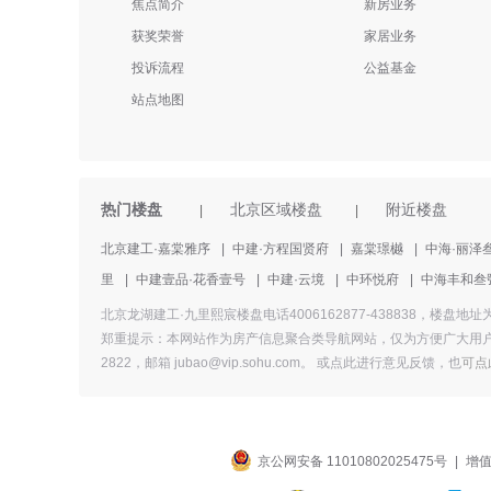
焦点简介
新房业务
获奖荣誉
家居业务
投诉流程
公益基金
站点地图
热门楼盘
北京区域楼盘
附近楼盘
|
|
北京建工·嘉棠雅序
|
中建·方程国贤府
|
嘉棠璟樾
|
中海·丽泽
里
|
中建壹品·花香壹号
|
中建·云境
|
中环悦府
|
中海丰和叁
北京龙湖建工·九里熙宸楼盘电话4006162877-438838
郑重提示：本网站作为房产信息聚合类导航网站，仅为方便广大用户
2822，邮箱 jubao@vip.sohu.com。 或
点此进行意见反馈，
也
可点
京公网安备 11010802025475号
|
增值