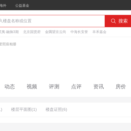
海外
公益基金

搜索
夷·融御3期
北京国贤府
金隅望京云尚
中海长安誉
丰禾嘉会
里熙宸相册
动态
视频
评测
点评
资讯
房价
)
楼层平面图(1)
楼盘证照(6)