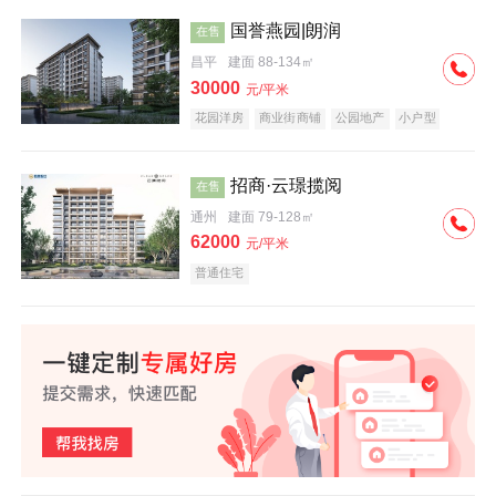
国誉燕园|朗润
在售
昌平
建面 88-134㎡
30000
元/平米
花园洋房
商业街商铺
公园地产
小户型
低总价
名企盘
招商·云璟揽阅
在售
通州
建面 79-128㎡
62000
元/平米
普通住宅