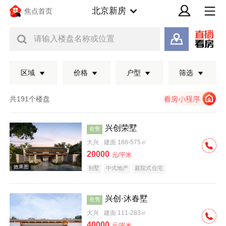
北京新房
焦点首页
请输入楼盘名称或位置
区域
价格
户型
筛选
共191个楼盘
兴创荣墅
在售
大兴
建面 188-575㎡
20000
元/平米
别墅
中式地产
庭院式住宅
兴创·沐春墅
在售
效果图
大兴
建面 111-283㎡
40000
元/平米