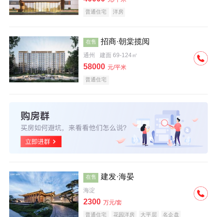
普通住宅
洋房
招商·朝棠揽阅
在售
通州
建面 69-124㎡
58000
元/平米
普通住宅
建发·海晏
在售
海淀
2300
万元/套
普通住宅
花园洋房
大平层
名企盘