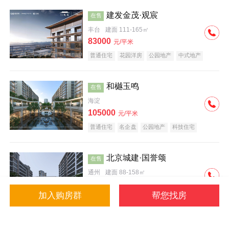
建发金茂·观宸
在售
丰台
建面 111-165㎡
83000
元/平米
普通住宅
花园洋房
公园地产
中式地产
大平层
名企盘
和樾玉鸣
在售
海淀
105000
元/平米
普通住宅
名企盘
公园地产
科技住宅
北京城建·国誉颂
在售
通州
建面 88-158㎡
43000
元/平米
加入购房群
帮您找房
花园洋房
低总价
名企盘
公园地产