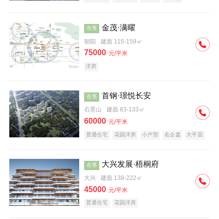
科技住宅
中式地产
河景地产
金茂·满曜
在售
朝阳
建面 115-159㎡
75000
元/平米
洋房
首钢·璟悦长安
在售
石景山
建面 83-133㎡
60000
元/平米
普通住宅
花园洋房
小户型
名企盘
大平层
大兴发展·梧桐府
在售
大兴
建面 138-222㎡
45000
元/平米
普通住宅
花园洋房