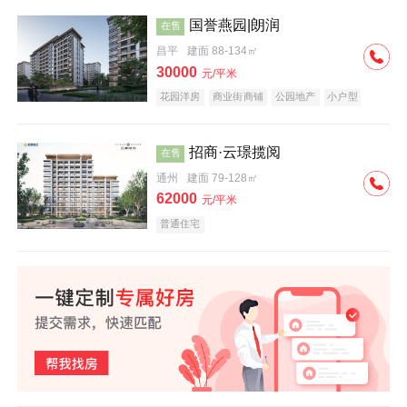
国誉燕园|朗润
在售
昌平
建面 88-134㎡
30000
元/平米
花园洋房
商业街商铺
公园地产
小户型
低总价
名企盘
招商·云璟揽阅
在售
通州
建面 79-128㎡
62000
元/平米
普通住宅