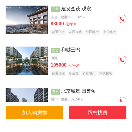
建发金茂·观宸
在售
丰台
建面 111-165㎡
83000
元/平米
普通住宅
花园洋房
公园地产
中式地产
大平层
名企盘
和樾玉鸣
在售
海淀
105000
元/平米
普通住宅
名企盘
公园地产
科技住宅
北京城建·国誉颂
在售
通州
建面 88-158㎡
43000
元/平米
加入购房群
帮您找房
花园洋房
低总价
名企盘
公园地产