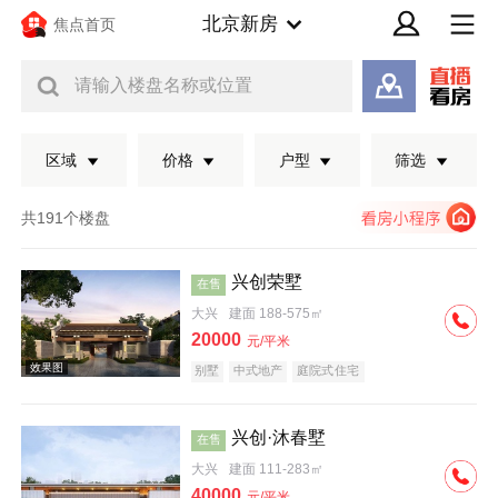
北京新房
焦点首页
请输入楼盘名称或位置
区域
价格
户型
筛选
共191个楼盘
兴创荣墅
在售
大兴
建面 188-575㎡
20000
元/平米
别墅
中式地产
庭院式住宅
兴创·沐春墅
在售
效果图
大兴
建面 111-283㎡
40000
元/平米