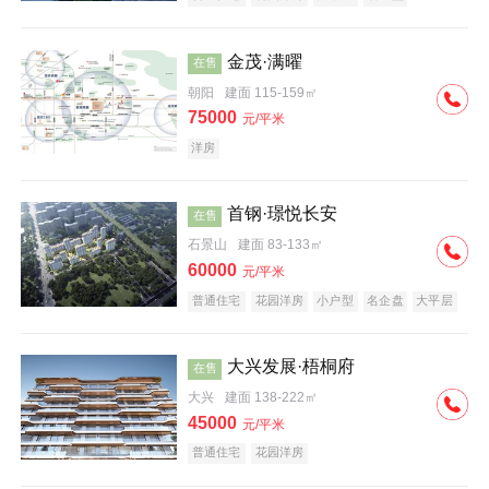
科技住宅
中式地产
河景地产
金茂·满曜
在售
朝阳
建面 115-159㎡
75000
元/平米
洋房
首钢·璟悦长安
在售
石景山
建面 83-133㎡
60000
元/平米
普通住宅
花园洋房
小户型
名企盘
大平层
大兴发展·梧桐府
在售
大兴
建面 138-222㎡
45000
元/平米
普通住宅
花园洋房