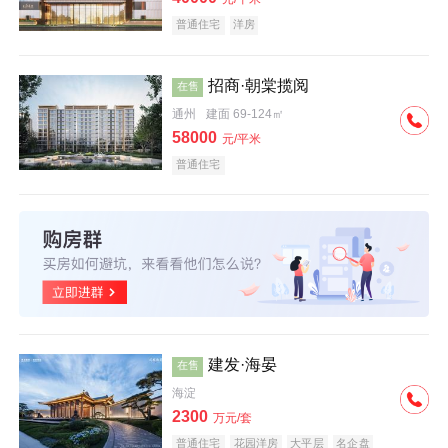
普通住宅
洋房
招商·朝棠揽阅
在售
通州
建面 69-124㎡
58000
元/平米
普通住宅
建发·海晏
在售
海淀
2300
万元/套
普通住宅
花园洋房
大平层
名企盘