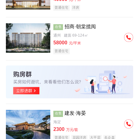
普通住宅
洋房
招商·朝棠揽阅
在售
通州
建面 69-124㎡
58000
元/平米
普通住宅
建发·海晏
在售
海淀
2300
万元/套
普通住宅
花园洋房
大平层
名企盘