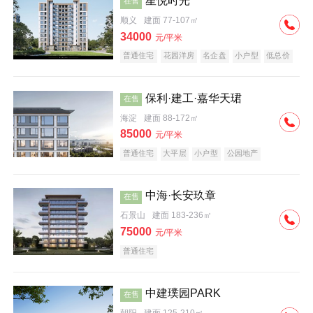
星悦时光
在售
顺义
建面 77-107㎡
34000
元/平米
普通住宅
花园洋房
名企盘
小户型
低总价
保利·建工·嘉华天珺
在售
海淀
建面 88-172㎡
85000
元/平米
普通住宅
大平层
小户型
公园地产
科技住宅
宜居生态地产
名企盘
中海·长安玖章
在售
石景山
建面 183-236㎡
75000
元/平米
普通住宅
中建璞园PARK
在售