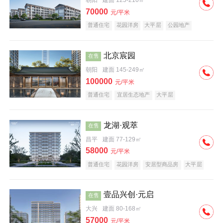
朝阳
建面 125-210㎡
70000
元/平米
普通住宅
花园洋房
大平层
公园地产
名企盘
宜居生态地产
北京宸园
在售
朝阳
建面 145-249㎡
100000
元/平米
普通住宅
宜居生态地产
大平层
龙湖·观萃
在售
昌平
建面 77-129㎡
58000
元/平米
普通住宅
花园洋房
安居型商品房
大平层
公园地产
名企盘
壹品兴创·元启
在售
大兴
建面 80-168㎡
57000
元/平米