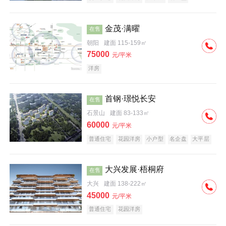
科技住宅
中式地产
河景地产
金茂·满曜
在售
朝阳
建面 115-159㎡
75000
元/平米
洋房
首钢·璟悦长安
在售
石景山
建面 83-133㎡
60000
元/平米
普通住宅
花园洋房
小户型
名企盘
大平层
大兴发展·梧桐府
在售
大兴
建面 138-222㎡
45000
元/平米
普通住宅
花园洋房