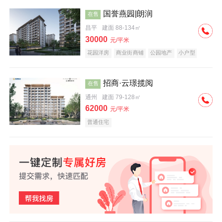
国誉燕园|朗润
在售
昌平
建面 88-134㎡
30000
元/平米
花园洋房
商业街商铺
公园地产
小户型
低总价
名企盘
招商·云璟揽阅
在售
通州
建面 79-128㎡
62000
元/平米
普通住宅