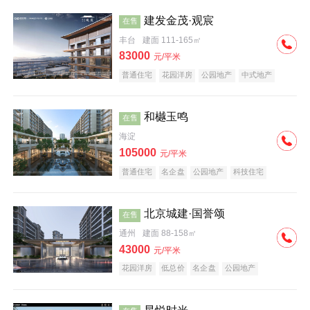
建发金茂·观宸
在售
丰台
建面 111-165㎡
83000
元/平米
普通住宅
花园洋房
公园地产
中式地产
大平层
名企盘
和樾玉鸣
在售
海淀
105000
元/平米
普通住宅
名企盘
公园地产
科技住宅
北京城建·国誉颂
在售
通州
建面 88-158㎡
43000
元/平米
花园洋房
低总价
名企盘
公园地产