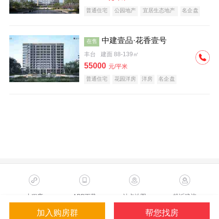
普通住宅
公园地产
宜居生态地产
名企盘
中建壹品·花香壹号
在售
丰台
建面 88-139㎡
55000
元/平米
普通住宅
花园洋房
洋房
名企盘
小程序
APP下载
站点地图
投诉建议
加入购房群
帮您找房
Copyright ©2023 Sohu.com Inc.