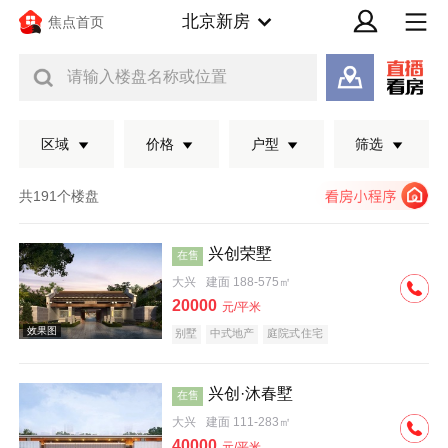
北京新房
焦点首页
请输入楼盘名称或位置
区域
价格
户型
筛选
共191个楼盘
兴创荣墅
在售
大兴
建面 188-575㎡
20000
元/平米
别墅
中式地产
庭院式住宅
兴创·沐春墅
在售
效果图
大兴
建面 111-283㎡
40000
元/平米