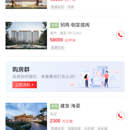
普通住宅
洋房
招商·朝棠揽阅
在售
通州
建面 69-124㎡
58000
元/平米
普通住宅
建发·海晏
在售
海淀
2300
万元/套
普通住宅
花园洋房
大平层
名企盘