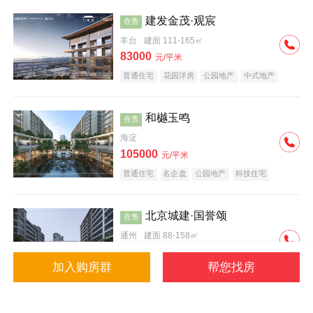
建发金茂·观宸
在售
丰台
建面 111-165㎡
83000
元/平米
普通住宅
花园洋房
公园地产
中式地产
大平层
名企盘
和樾玉鸣
在售
海淀
105000
元/平米
普通住宅
名企盘
公园地产
科技住宅
北京城建·国誉颂
在售
通州
建面 88-158㎡
43000
元/平米
加入购房群
帮您找房
花园洋房
低总价
名企盘
公园地产