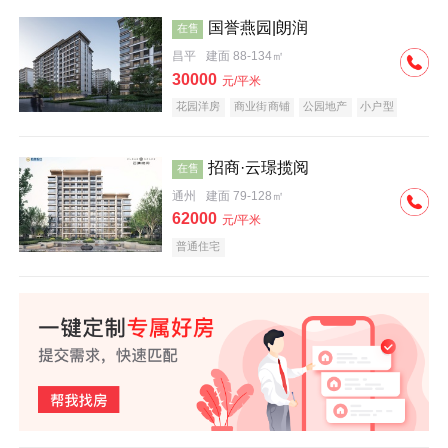
国誉燕园|朗润
在售
昌平
建面 88-134㎡
30000
元/平米
花园洋房
商业街商铺
公园地产
小户型
低总价
名企盘
招商·云璟揽阅
在售
通州
建面 79-128㎡
62000
元/平米
普通住宅