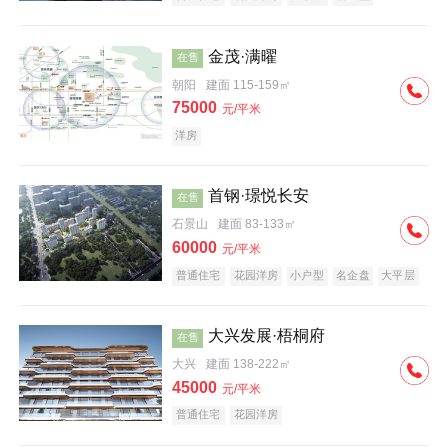
科技住宅
中式地产
河景地产
金茂·满曜
在售
朝阳
建面 115-159㎡
75000
元/平米
洋房
首钢·璟悦长安
在售
石景山
建面 83-133㎡
60000
元/平米
普通住宅
花园洋房
小户型
名企盘
大平层
大兴发展·梧桐府
在售
大兴
建面 138-222㎡
45000
元/平米
普通住宅
花园洋房