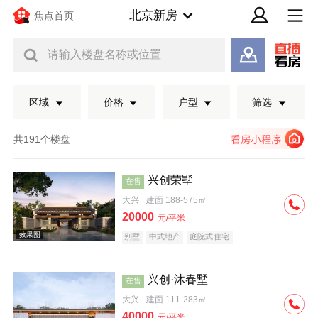
北京新房
焦点首页
请输入楼盘名称或位置
区域
价格
户型
筛选
共191个楼盘
兴创荣墅
在售
大兴
建面 188-575㎡
20000
元/平米
别墅
中式地产
庭院式住宅
兴创·沐春墅
在售
效果图
大兴
建面 111-283㎡
40000
元/平米