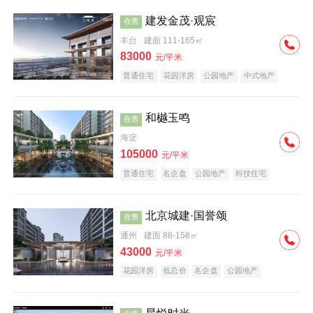
建发金茂·观宸
在售
丰台
建面 111-165㎡
83000
元/平米
普通住宅
花园洋房
公园地产
中式地产
大平层
名企盘
和樾玉鸣
在售
海淀
105000
元/平米
普通住宅
名企盘
公园地产
科技住宅
北京城建·国誉颂
在售
通州
建面 88-158㎡
43000
元/平米
花园洋房
低总价
名企盘
公园地产