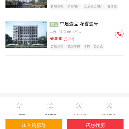
普通住宅
公园地产
宜居生态地产
名企盘
中建壹品·花香壹号
在售
丰台
建面 88-139㎡
55000
元/平米
普通住宅
花园洋房
洋房
名企盘
小程序
APP下载
站点地图
投诉建议
加入购房群
帮您找房
Copyright ©2023 Sohu.com Inc.