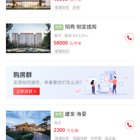
普通住宅
洋房
招商·朝棠揽阅
在售
通州
建面 69-124㎡
58000
元/平米
普通住宅
建发·海晏
在售
海淀
2300
万元/套
普通住宅
花园洋房
大平层
名企盘