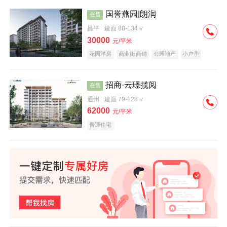
国誉燕园|朗润
在售
昌平
建面 88-134㎡
30000
元/平米
花园洋房
商业街商铺
公园地产
小户型
低总价
名企盘
招商·云璟揽阅
在售
通州
建面 79-128㎡
62000
元/平米
普通住宅