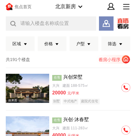
北京新房
焦点首页
请输入楼盘名称或位置
区域
价格
户型
筛选
共191个楼盘
兴创荣墅
在售
大兴
建面 188-575㎡
20000
元/平米
别墅
中式地产
庭院式住宅
兴创·沐春墅
在售
效果图
大兴
建面 111-283㎡
40000
元/平米