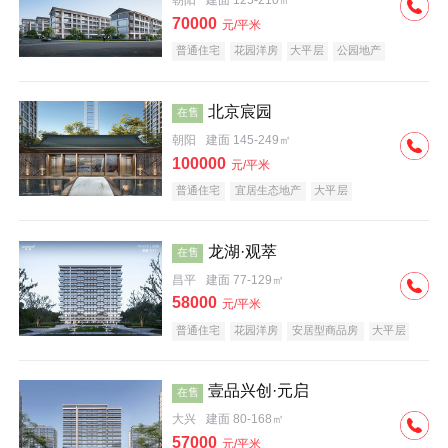
朝阳
建面 125-210㎡
70000
元/平米
普通住宅
花园洋房
大平层
公园地产
名企盘
宜居生态地产
北京宸园
在售
朝阳
建面 145-249㎡
100000
元/平米
普通住宅
宜居生态地产
大平层
龙湖·观萃
在售
昌平
建面 77-129㎡
58000
元/平米
普通住宅
花园洋房
安居型商品房
大平层
公园地产
名企盘
壹品兴创·元启
在售
大兴
建面 80-168㎡
57000
元/平米