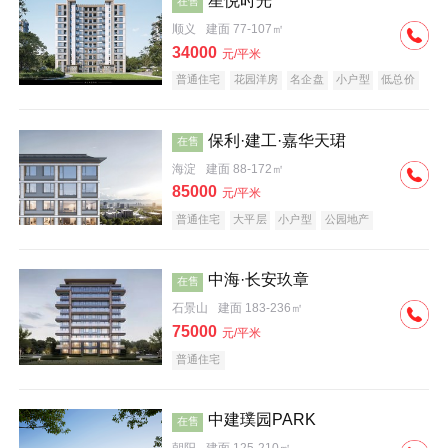
星悦时光
在售
顺义
建面 77-107㎡
34000
元/平米
普通住宅
花园洋房
名企盘
小户型
低总价
保利·建工·嘉华天珺
在售
海淀
建面 88-172㎡
85000
元/平米
普通住宅
大平层
小户型
公园地产
科技住宅
宜居生态地产
名企盘
中海·长安玖章
在售
石景山
建面 183-236㎡
75000
元/平米
普通住宅
中建璞园PARK
在售