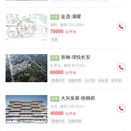
科技住宅
中式地产
河景地产
金茂·满曜
在售
朝阳
建面 115-159㎡
75000
元/平米
洋房
首钢·璟悦长安
在售
石景山
建面 83-133㎡
60000
元/平米
普通住宅
花园洋房
小户型
名企盘
大平层
大兴发展·梧桐府
在售
大兴
建面 138-222㎡
45000
元/平米
普通住宅
花园洋房