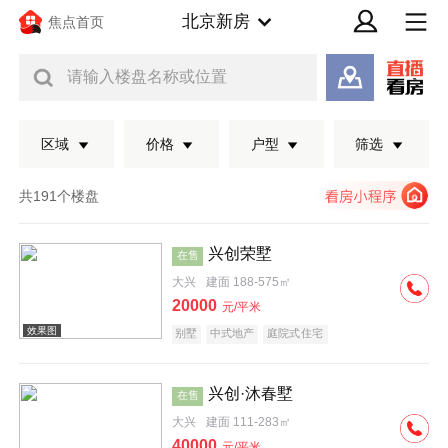
北京新房
焦点首页
请输入楼盘名称或位置
区域
价格
户型
筛选
共191个楼盘
兴创荣墅
在售
大兴
建面 188-575㎡
20000
元/平米
别墅
中式地产
庭院式住宅
兴创·沐春墅
在售
效果图
大兴
建面 111-283㎡
40000
元/平米