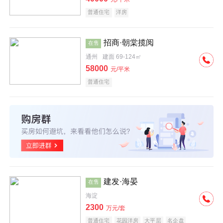
普通住宅
洋房
招商·朝棠揽阅
在售
通州
建面 69-124㎡
58000
元/平米
普通住宅
建发·海晏
在售
海淀
2300
万元/套
普通住宅
花园洋房
大平层
名企盘