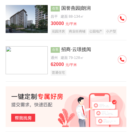
国誉燕园|朗润
在售
昌平
建面 88-134㎡
30000
元/平米
花园洋房
商业街商铺
公园地产
小户型
低总价
名企盘
招商·云璟揽阅
在售
通州
建面 79-128㎡
62000
元/平米
普通住宅