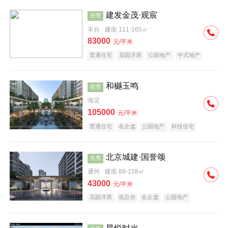
建发金茂·观宸
在售
丰台
建面 111-165㎡
83000
元/平米
普通住宅
花园洋房
公园地产
中式地产
大平层
名企盘
和樾玉鸣
在售
海淀
105000
元/平米
普通住宅
名企盘
公园地产
科技住宅
北京城建·国誉颂
在售
通州
建面 88-158㎡
43000
元/平米
花园洋房
低总价
名企盘
公园地产