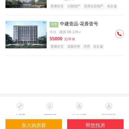
普通住宅
公园地产
宜居生态地产
名企盘
中建壹品·花香壹号
在售
丰台
建面 88-139㎡
55000
元/平米
普通住宅
花园洋房
洋房
名企盘
小程序
APP下载
站点地图
投诉建议
加入购房群
帮您找房
Copyright ©2023 Sohu.com Inc.