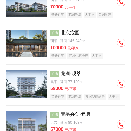
朝阳
建面 125-210㎡
70000
元/平米
普通住宅
花园洋房
大平层
公园地产
名企盘
宜居生态地产
北京宸园
在售
朝阳
建面 145-249㎡
100000
元/平米
普通住宅
宜居生态地产
大平层
龙湖·观萃
在售
昌平
建面 77-129㎡
58000
元/平米
普通住宅
花园洋房
安居型商品房
大平层
公园地产
名企盘
壹品兴创·元启
在售
大兴
建面 80-168㎡
57000
元/平米