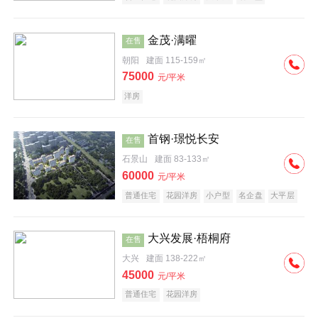
科技住宅
中式地产
河景地产
金茂·满曜
在售
朝阳
建面 115-159㎡
75000
元/平米
洋房
首钢·璟悦长安
在售
石景山
建面 83-133㎡
60000
元/平米
普通住宅
花园洋房
小户型
名企盘
大平层
大兴发展·梧桐府
在售
大兴
建面 138-222㎡
45000
元/平米
普通住宅
花园洋房