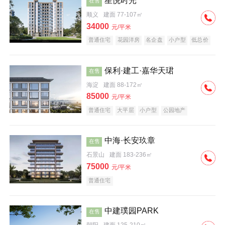
星悦时光
在售
顺义
建面 77-107㎡
34000
元/平米
普通住宅
花园洋房
名企盘
小户型
低总价
保利·建工·嘉华天珺
在售
海淀
建面 88-172㎡
85000
元/平米
普通住宅
大平层
小户型
公园地产
科技住宅
宜居生态地产
名企盘
中海·长安玖章
在售
石景山
建面 183-236㎡
75000
元/平米
普通住宅
中建璞园PARK
在售