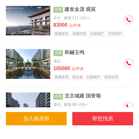
建发金茂·观宸
在售
丰台
建面 111-165㎡
83000
元/平米
普通住宅
花园洋房
公园地产
中式地产
大平层
名企盘
和樾玉鸣
在售
海淀
105000
元/平米
普通住宅
名企盘
公园地产
科技住宅
北京城建·国誉颂
在售
通州
建面 88-158㎡
43000
元/平米
加入购房群
帮您找房
花园洋房
低总价
名企盘
公园地产