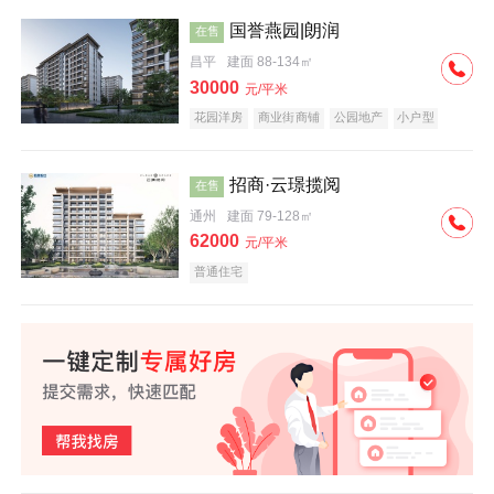
国誉燕园|朗润
在售
昌平
建面 88-134㎡
30000
元/平米
花园洋房
商业街商铺
公园地产
小户型
低总价
名企盘
招商·云璟揽阅
在售
通州
建面 79-128㎡
62000
元/平米
普通住宅