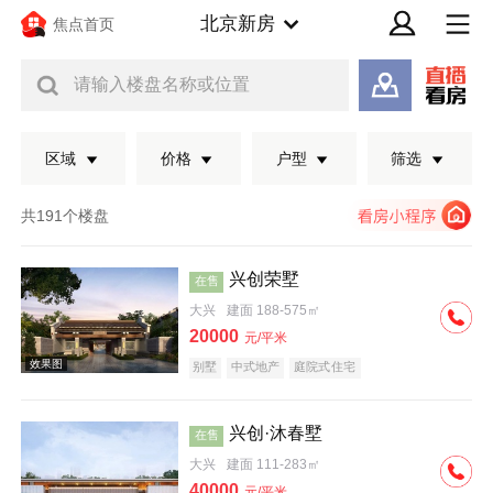
北京新房
焦点首页
请输入楼盘名称或位置
区域
价格
户型
筛选
共191个楼盘
兴创荣墅
在售
大兴
建面 188-575㎡
20000
元/平米
别墅
中式地产
庭院式住宅
兴创·沐春墅
在售
效果图
大兴
建面 111-283㎡
40000
元/平米