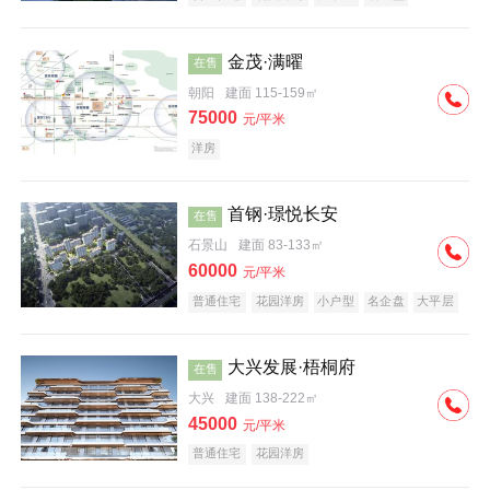
科技住宅
中式地产
河景地产
金茂·满曜
在售
朝阳
建面 115-159㎡
75000
元/平米
洋房
首钢·璟悦长安
在售
石景山
建面 83-133㎡
60000
元/平米
普通住宅
花园洋房
小户型
名企盘
大平层
大兴发展·梧桐府
在售
大兴
建面 138-222㎡
45000
元/平米
普通住宅
花园洋房