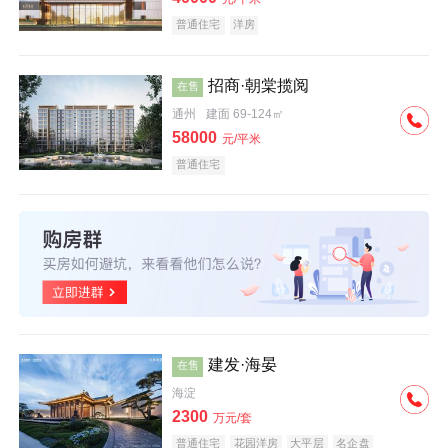
普通住宅
洋房
招商·朝棠揽阅
在售
通州
建面 69-124㎡
58000
元/平米
普通住宅
建发·海晏
在售
海淀
2300
万元/套
普通住宅
花园洋房
大平层
名企盘