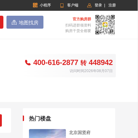


小程序

客户端
登录
|
注册
官方购房群

地图找房
扫码进群领资料
购房干货全都要
400-616-2877
448942

转
访问时间2026年08月07日
热门楼盘
北京国贤府