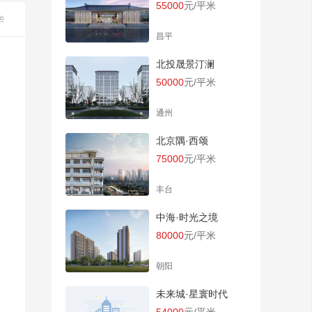
55000
元/平米
华
昌平
北投晟景汀澜
50000
元/平米
通州
北京隅·西颂
75000
元/平米
丰台
中海·时光之境
80000
元/平米
朝阳
未来城·星寰时代