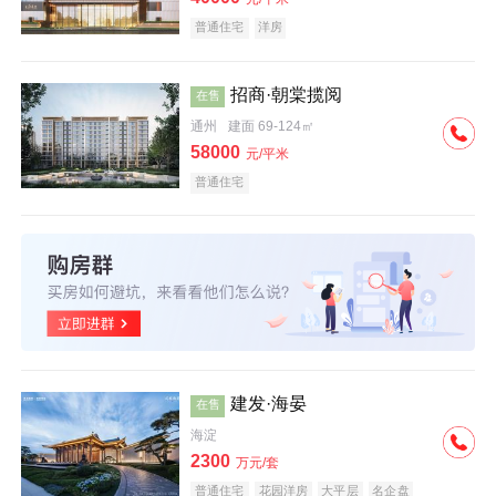
普通住宅
洋房
招商·朝棠揽阅
在售
通州
建面 69-124㎡
58000
元/平米
普通住宅
建发·海晏
在售
海淀
2300
万元/套
普通住宅
花园洋房
大平层
名企盘