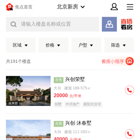
北京新房
焦点首页
请输入楼盘名称或位置
区域
价格
户型
筛选
共191个楼盘
兴创荣墅
在售
大兴
建面 188-575㎡
20000
元/平米
别墅
中式地产
庭院式住宅
兴创·沐春墅
在售
效果图
大兴
建面 111-283㎡
40000
元/平米