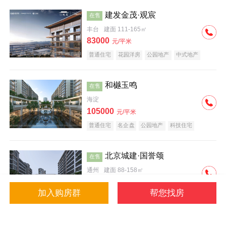
建发金茂·观宸
在售
丰台
建面 111-165㎡
83000
元/平米
普通住宅
花园洋房
公园地产
中式地产
大平层
名企盘
和樾玉鸣
在售
海淀
105000
元/平米
普通住宅
名企盘
公园地产
科技住宅
北京城建·国誉颂
在售
通州
建面 88-158㎡
43000
元/平米
加入购房群
帮您找房
花园洋房
低总价
名企盘
公园地产