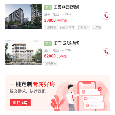
国誉燕园|朗润
在售
昌平
建面 88-134㎡
30000
元/平米
花园洋房
商业街商铺
公园地产
小户型
低总价
名企盘
招商·云璟揽阅
在售
通州
建面 79-128㎡
62000
元/平米
普通住宅