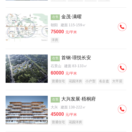
科技住宅
中式地产
河景地产
金茂·满曜
在售
朝阳
建面 115-159㎡
75000
元/平米
洋房
首钢·璟悦长安
在售
石景山
建面 83-133㎡
60000
元/平米
普通住宅
花园洋房
小户型
名企盘
大平层
大兴发展·梧桐府
在售
大兴
建面 138-222㎡
45000
元/平米
普通住宅
花园洋房