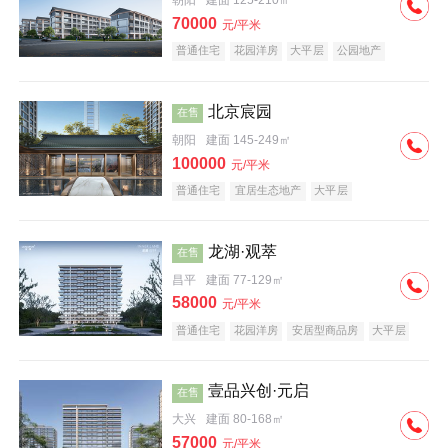
朝阳
建面 125-210㎡
70000
元/平米
普通住宅
花园洋房
大平层
公园地产
名企盘
宜居生态地产
北京宸园
在售
朝阳
建面 145-249㎡
100000
元/平米
普通住宅
宜居生态地产
大平层
龙湖·观萃
在售
昌平
建面 77-129㎡
58000
元/平米
普通住宅
花园洋房
安居型商品房
大平层
公园地产
名企盘
壹品兴创·元启
在售
大兴
建面 80-168㎡
57000
元/平米