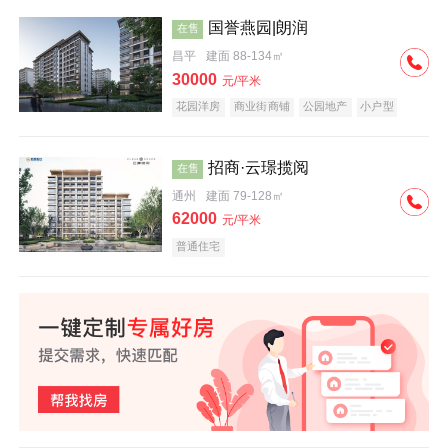
国誉燕园|朗润
在售
昌平
建面 88-134㎡
30000
元/平米
花园洋房
商业街商铺
公园地产
小户型
低总价
名企盘
招商·云璟揽阅
在售
通州
建面 79-128㎡
62000
元/平米
普通住宅