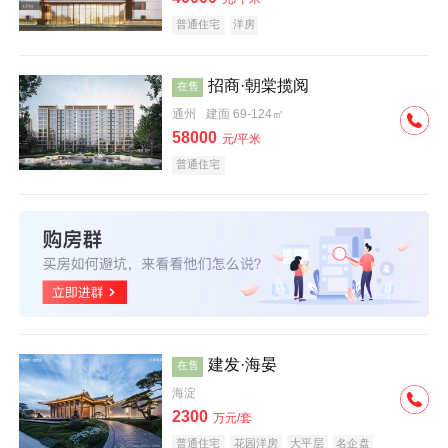
普通住宅
洋房
招商·朝棠揽阅
在售
通州
建面 69-124㎡
58000
元/平米
普通住宅
建发·海晏
在售
海淀
2300
万元/套
普通住宅
花园洋房
大平层
名企盘