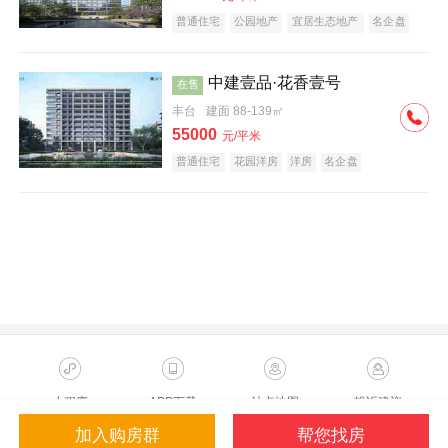
普通住宅
公园地产
宜居生态地产
名企盘
中建壹品·花香壹号
在售
丰台
建面 88-139㎡
55000
元/平米
普通住宅
花园洋房
洋房
名企盘
小程序
APP下载
站点地图
投诉建议
加入购房群
帮您找房
Copyright ©2023 Sohu.com Inc.