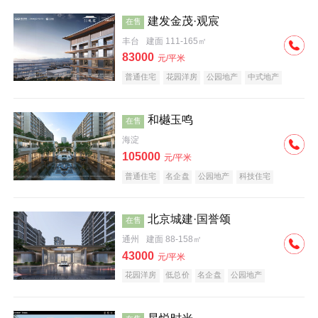
建发金茂·观宸
在售
丰台
建面 111-165㎡
83000
元/平米
普通住宅
花园洋房
公园地产
中式地产
大平层
名企盘
和樾玉鸣
在售
海淀
105000
元/平米
普通住宅
名企盘
公园地产
科技住宅
北京城建·国誉颂
在售
通州
建面 88-158㎡
43000
元/平米
花园洋房
低总价
名企盘
公园地产