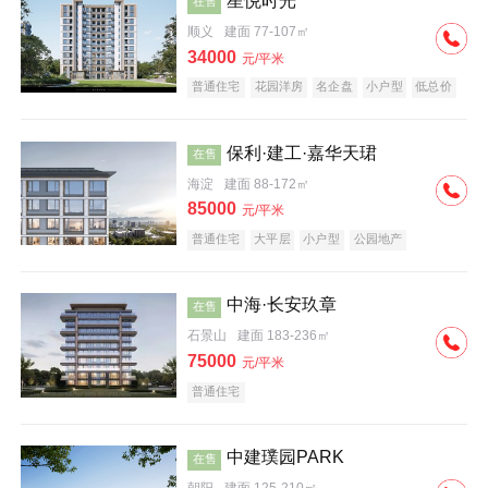
星悦时光
在售
顺义
建面 77-107㎡
34000
元/平米
普通住宅
花园洋房
名企盘
小户型
低总价
保利·建工·嘉华天珺
在售
海淀
建面 88-172㎡
85000
元/平米
普通住宅
大平层
小户型
公园地产
科技住宅
宜居生态地产
名企盘
中海·长安玖章
在售
石景山
建面 183-236㎡
75000
元/平米
普通住宅
中建璞园PARK
在售