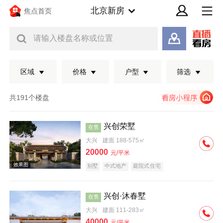
北京新房
焦点首页
请输入楼盘名称或位置
区域
价格
户型
筛选
共191个楼盘
兴创荣墅
在售
大兴
建面 188-575㎡
20000
元/平米
别墅
中式地产
庭院式住宅
兴创·沐春墅
在售
效果图
大兴
建面 111-283㎡
40000
元/平米