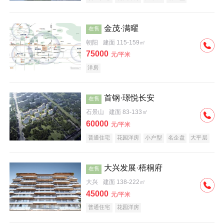
科技住宅
中式地产
河景地产
金茂·满曜
在售
朝阳
建面 115-159㎡
75000
元/平米
洋房
首钢·璟悦长安
在售
石景山
建面 83-133㎡
60000
元/平米
普通住宅
花园洋房
小户型
名企盘
大平层
大兴发展·梧桐府
在售
大兴
建面 138-222㎡
45000
元/平米
普通住宅
花园洋房