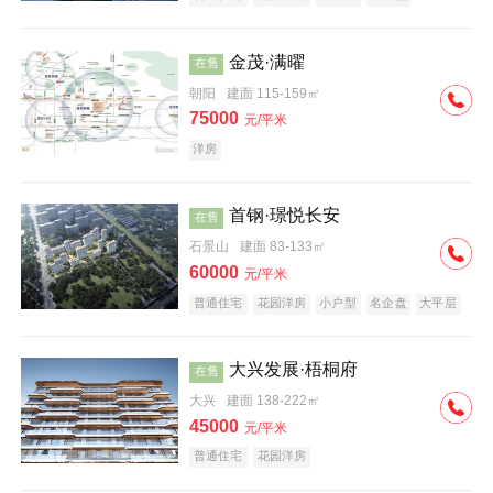
科技住宅
中式地产
河景地产
金茂·满曜
在售
朝阳
建面 115-159㎡
75000
元/平米
洋房
首钢·璟悦长安
在售
石景山
建面 83-133㎡
60000
元/平米
普通住宅
花园洋房
小户型
名企盘
大平层
大兴发展·梧桐府
在售
大兴
建面 138-222㎡
45000
元/平米
普通住宅
花园洋房