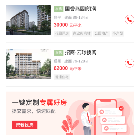
国誉燕园|朗润
在售
昌平
建面 88-134㎡
30000
元/平米
花园洋房
商业街商铺
公园地产
小户型
低总价
名企盘
招商·云璟揽阅
在售
通州
建面 79-128㎡
62000
元/平米
普通住宅