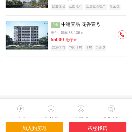
普通住宅
公园地产
宜居生态地产
名企盘
中建壹品·花香壹号
在售
丰台
建面 88-139㎡
55000
元/平米
普通住宅
花园洋房
洋房
名企盘
小程序
APP下载
站点地图
投诉建议
加入购房群
帮您找房
Copyright ©2023 Sohu.com Inc.