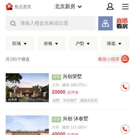
北京新房
焦点首页
请输入楼盘名称或位置
区域
价格
户型
筛选
共191个楼盘
兴创荣墅
在售
大兴
建面 188-575㎡
20000
元/平米
别墅
中式地产
庭院式住宅
兴创·沐春墅
在售
效果图
大兴
建面 111-283㎡
40000
元/平米