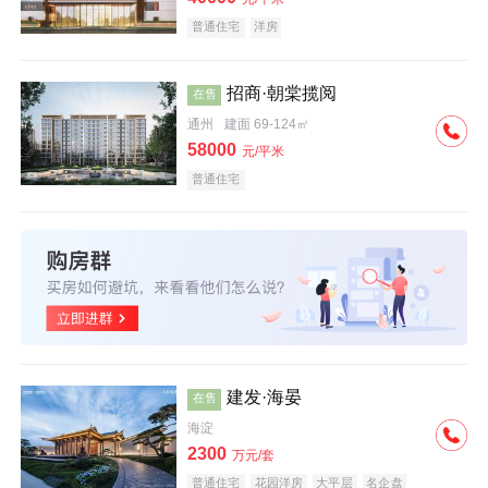
普通住宅
洋房
招商·朝棠揽阅
在售
通州
建面 69-124㎡
58000
元/平米
普通住宅
建发·海晏
在售
海淀
2300
万元/套
普通住宅
花园洋房
大平层
名企盘