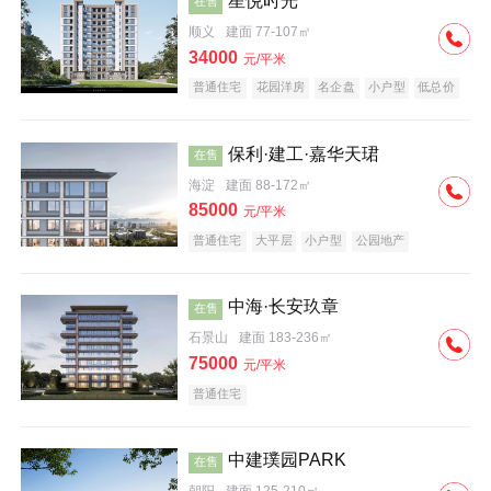
星悦时光
在售
顺义
建面 77-107㎡
34000
元/平米
普通住宅
花园洋房
名企盘
小户型
低总价
保利·建工·嘉华天珺
在售
海淀
建面 88-172㎡
85000
元/平米
普通住宅
大平层
小户型
公园地产
科技住宅
宜居生态地产
名企盘
中海·长安玖章
在售
石景山
建面 183-236㎡
75000
元/平米
普通住宅
中建璞园PARK
在售