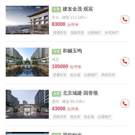
建发金茂·观宸
在售
丰台
建面 111-165㎡
83000
元/平米
普通住宅
花园洋房
公园地产
中式地产
大平层
名企盘
和樾玉鸣
在售
海淀
105000
元/平米
普通住宅
名企盘
公园地产
科技住宅
北京城建·国誉颂
在售
通州
建面 88-158㎡
43000
元/平米
花园洋房
低总价
名企盘
公园地产