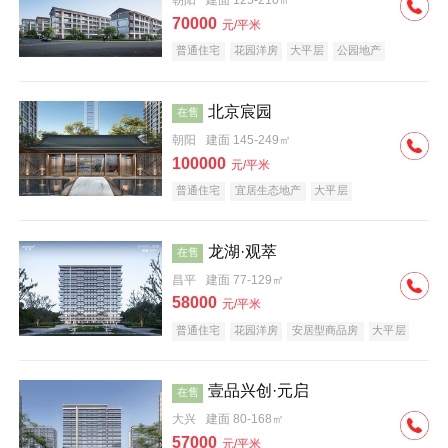
朝阳
建面 125-210㎡
70000
元/平米
普通住宅
花园洋房
大平层
公园地产
名企盘
宜居生态地产
北京宸园
在售
朝阳
建面 145-249㎡
100000
元/平米
普通住宅
宜居生态地产
大平层
龙湖·观萃
在售
昌平
建面 77-129㎡
58000
元/平米
普通住宅
花园洋房
安居型商品房
大平层
公园地产
名企盘
壹品兴创·元启
在售
大兴
建面 80-168㎡
57000
元/平米