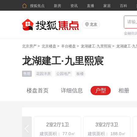

搜狐焦点
新房
资讯
直播
家居
百科

北京
金融街武
北京房产
>
北京楼盘
>
丰台楼盘
>
龙湖建工·九里熙宸
>
龙湖建工·九
龙湖建工·九里熙宸
售罄
花园洋房
公园地产
板楼
楼盘首页
详细信息
户型
相册
2室2厅1卫
3室2厅3卫

建筑面积： 77.0㎡
建筑面积： 188.0㎡