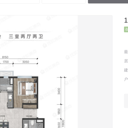
最
建
户