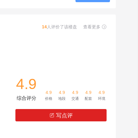
14
人评价了该楼盘
查看更多

4.9
4.9
4.9
4.9
4.9
4.9
综合评分
价格
地段
交通
配套
环境
写点评
