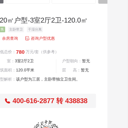
120㎡户型-3室2厅2卫-120.0㎡
在售
主卧带卫
干湿分离

余房查询
咨询户型优惠
780
低总价：
万元/套
（供参考）
居 室：
3室2厅2卫
户型朝向：
暂无
筑面积：
120.0平米
层 高：
暂无
型解析：
该户型为三居，主卧带独立卫生间。
400-616-2877 转 438838
