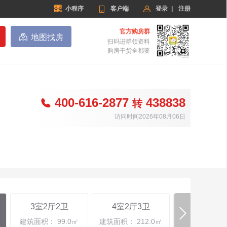


小程序

客户端
登录
|
注册
官方购房群

地图找房
扫码进群领资料
购房干货全都要
400-616-2877
438838

转
访问时间2026年08月06日
3室2厅2卫
4室2厅3卫
4室2厅2

建筑面积： 99.0㎡
建筑面积： 212.0㎡
建筑面积： 12