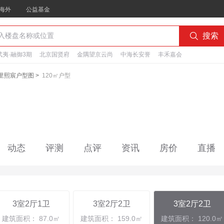
海外
公益基金

搜索
夷·融御3期
北京国贤府
金隅望京云尚
中海长安誉
丰禾嘉会
里熙宸户型图
>
120㎡户型
动态
评测
点评
资讯
房价
直播
3室2厅1卫
3室2厅2卫
3室2厅2卫
建筑面积： 87.0㎡
建筑面积： 159.0㎡
建筑面积： 120.0㎡