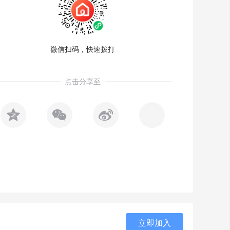
微信扫码，快速拨打
点击分享至



立即加入