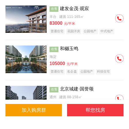
建发金茂·观宸
在售
丰台
建面 111-165㎡
83000
元/平米
普通住宅
花园洋房
公园地产
中式地产
大平层
名企盘
和樾玉鸣
在售
海淀
105000
元/平米
普通住宅
名企盘
公园地产
科技住宅
北京城建·国誉颂
在售
通州
建面 88-158㎡
43000
元/平米
加入购房群
帮您找房
花园洋房
低总价
名企盘
公园地产