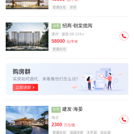
普通住宅
洋房
招商·朝棠揽阅
在售
通州
建面 69-124㎡
58000
元/平米
普通住宅
建发·海晏
在售
海淀
2300
万元/套
普通住宅
花园洋房
大平层
名企盘