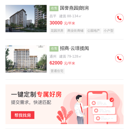
国誉燕园|朗润
在售
昌平
建面 88-134㎡
30000
元/平米
花园洋房
商业街商铺
公园地产
小户型
低总价
名企盘
招商·云璟揽阅
在售
通州
建面 79-128㎡
62000
元/平米
普通住宅