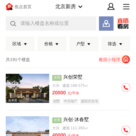
北京新房
焦点首页
请输入楼盘名称或位置
区域
价格
户型
筛选
共191个楼盘
兴创荣墅
在售
大兴
建面 188-575㎡
20000
元/平米
别墅
中式地产
庭院式住宅
兴创·沐春墅
在售
效果图
大兴
建面 111-283㎡
40000
元/平米