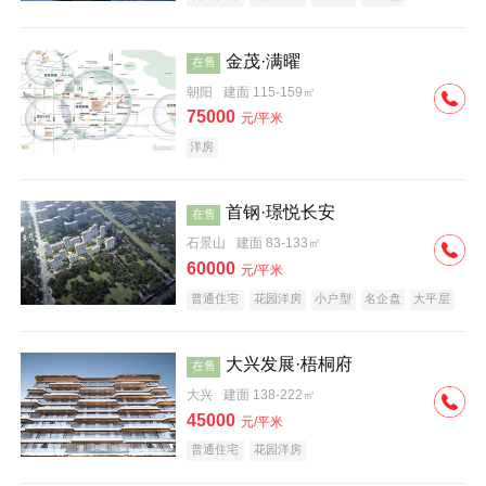
科技住宅
中式地产
河景地产
金茂·满曜
在售
朝阳
建面 115-159㎡
75000
元/平米
洋房
首钢·璟悦长安
在售
石景山
建面 83-133㎡
60000
元/平米
普通住宅
花园洋房
小户型
名企盘
大平层
大兴发展·梧桐府
在售
大兴
建面 138-222㎡
45000
元/平米
普通住宅
花园洋房