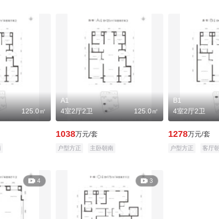
A1
B1
125.0㎡
4室2厅2卫
125.0㎡
4室2厅2卫
1038
1278
万元/套
万元/套
南
户型方正
主卧朝南
户型方正
客厅

4

3