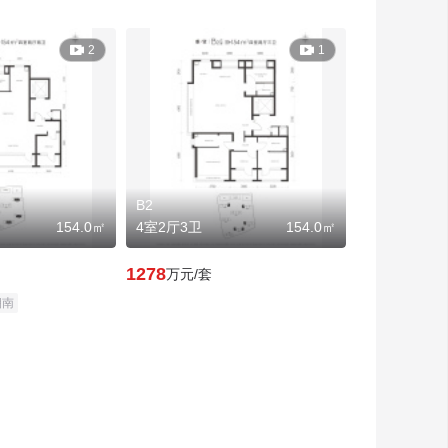

2

1
B2
154.0㎡
4室2厅3卫
154.0㎡
1278
万元/套
朝南