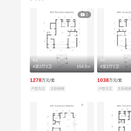

2
B1'
A1’
4室2厅2卫
154.0㎡
4室2厅2卫
1278
1038
万元/套
万元/套
户型方正
主卧朝南
户型方正
主卧朝