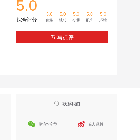
5.0
5.0
5.0
5.0
5.0
5.0
综合评分
价格
地段
交通
配套
环境
写点评


联系我们


微信公众号
官方微博