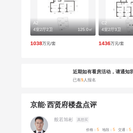
A2
C2
4室2厅2卫
125.0㎡
4室2厅3卫
1038
1436
万元/套
万元/套
近期如有看房活动，请通知
已有
5
人报名
京能·西贤府楼盘点评
般若旭彬
真想买
5
5
5
价格：
地段：
交通：