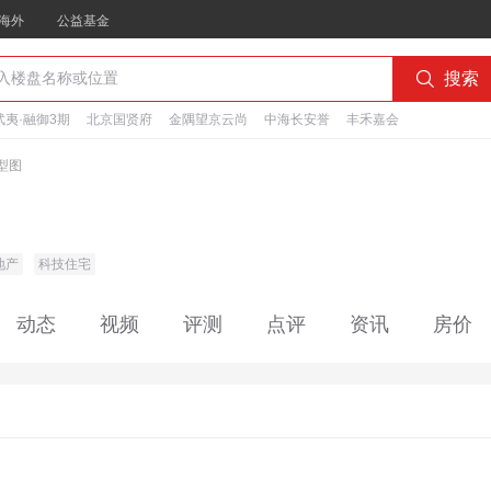
海外
公益基金

搜索
夷·融御3期
北京国贤府
金隅望京云尚
中海长安誉
丰禾嘉会
型图
地产
科技住宅
动态
视频
评测
点评
资讯
房价