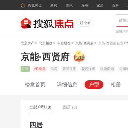

搜狐焦点
新房
资讯
直播
家居
百科

北京
金融街武
北京房产
>
北京楼盘
>
丰台楼盘
>
京能·西贤府
>
京能·西贤府在售户
京能·西贤府
在售
VR看房
洋房
普通住宅
花园洋房
临街商铺
公园
楼盘首页
详细信息
户型
相册
全部户型 (8)
四居 (8)
四居