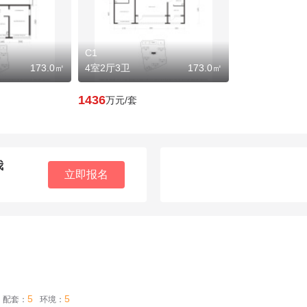
C1
173.0㎡
4室2厅3卫
173.0㎡
1436
万元/套
我
立即报名
5
5
配套：
环境：