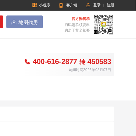


小程序

客户端
登录
|
注册
官方购房群

地图找房
扫码进群领资料
购房干货全都要
400-616-2877
450583

转
访问时间2026年08月07日