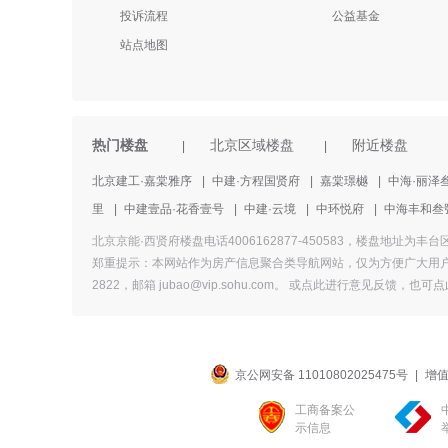
投诉流程
公益基金
站点地图
热门楼盘
北京区域楼盘
附近楼盘
|
|
北京建工·嘉棠雅序
|
中建·方程国贤府
|
嘉棠璟樾
|
中海·丽泽
里
|
中建壹品·花香壹号
|
中建·云境
|
中环悦府
|
中海丰和叁
北京京能·西贤府楼盘电话4006162877-450583，楼盘
郑重提示：本网站作为房产信息聚合类导航网站，仅为方便广大用户
2822，邮箱 jubao@vip.sohu.com。 或
点此进行意见反馈，
也
可点
京公网安备 11010802025475号
|
增值
工商备案公
示信息