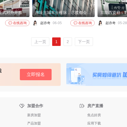
正式对外开放
择址主城丰台根脉，尽揽都会塔尖资源

在线咨询
赵亦奇
06-05

在线咨询
赵亦奇
05-28
上一页
1
2
下一页
我
立即报名


加盟合作
房产直播
新房加盟
焦点好房
产品加盟
应用下载