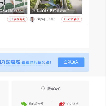
京能西贤府，TOP级封面作品，尽藏御制美学，宋风园林，西四环边
京能:西贤府售楼处开放了

在线咨询
钱顺利
07-03

在线咨询
立即加入

联系我们


微信公众号
官方微博