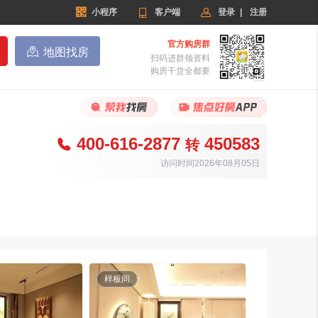


小程序

客户端
登录
|
注册
官方购房群

地图找房
扫码进群领资料
购房干货全都要
400-616-2877
450583

转
访问时间2026年08月05日
样板间