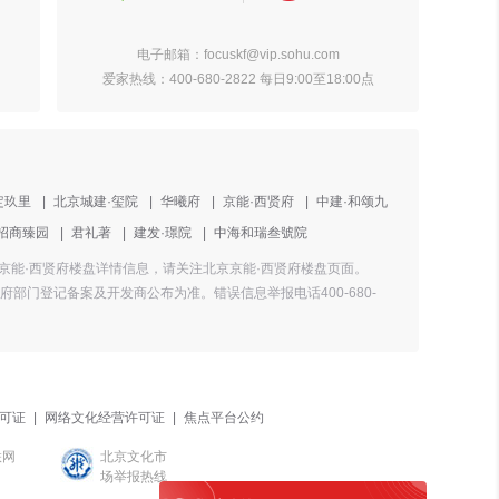
电子邮箱：focuskf@vip.sohu.com
爱家热线：400-680-2822 每日9:00至18:00点
定玖里
|
北京城建·玺院
|
华曦府
|
京能·西贤府
|
中建·和颂九
招商臻园
|
君礼著
|
建发·璟院
|
中海和瑞叁號院
套等京能·西贤府楼盘详情信息，请关注北京京能·西贤府楼盘页面。
门登记备案及开发商公布为准。错误信息举报电话400-680-
可证
|
网络文化经营许可证
|
焦点平台公约
联网
北京文化市
场举报热线