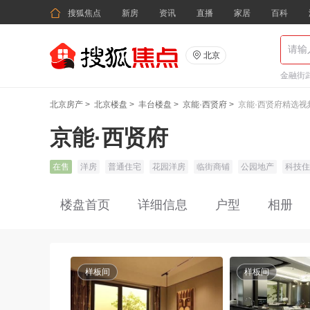

搜狐焦点
新房
资讯
直播
家居
百科

北京
金融街武
北京房产
>
北京楼盘
>
丰台楼盘
>
京能·西贤府
>
京能·西贤府精选视
京能·西贤府
在售
洋房
普通住宅
花园洋房
临街商铺
公园地产
科技住
楼盘首页
详细信息
户型
相册
样板间
样板间