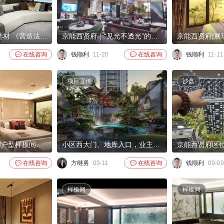
御制规制｜顶配选材 《营造法式》中对御制建筑用料均有精细描述，按照建筑等级分为殿阁、厅堂、余屋三类。为匹配御制建筑产品高度，京能西贤府住宅立面选材均使用顶配标准。楼体顶部采用古铜色金属飘檐，飘檐板底雕刻回字纹纹理，寓意源远流长、生生不息。楼身主要以太空银、古铜金、阿玛尼灰三色铝板
京能西贤府｜“见光不透光”的璀璨封面建筑。 建筑立面延续宋式极简主义，以现代化的设计语言，体现“轻、薄、逸”的东方意蕴。并与现代酒店式建筑理念相结合，同步全球都会立面设计，开创性的采用无边框全景玻璃幕墙。摒弃传统“玻璃+立柱+横向玻璃”的松散外观设计，以大面积的铂钻级奢华幕

在线咨询
钱顺利
11-20

在线咨询
钱顺利
11-11
项目宣传
沙盘
京能西贤府的173户型样板间实拍
小区西大门、地库入口，业主会所视频

在线咨询
方继勇
09-11

在线咨询
钱顺利
09-09
样板间
样板间