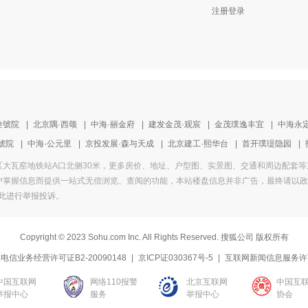
注册登录
叁號院
|
北京隅·西颂
|
中海·丽金府
|
建发金茂·观宸
|
金茂璞逸丰宜
|
中海永
號院
|
中海·公元里
|
京投发展·森与天成
|
北京建工·熙华台
|
首开璞瑅隐园
|
地址为丰台区大瓦窑地铁站A口北侧30米，更多房价、地址、户型图、实景图、交通和周边配
掌握信息而提供一站式无偿浏览、查阅的功能，本站楼盘信息并非广告，最终请以政府部
此进行举报投诉
。
Copyright
©
2023 Sohu.com Inc. All Rights Reserved. 搜狐公司
版权所有
电信业务经营许可证B2-20090148
|
京ICP证030367号-5
|
互联网新闻信息服务许
中国互联网
网络110报警
北京互联网
中国互
举报中心
服务
举报中心
协会