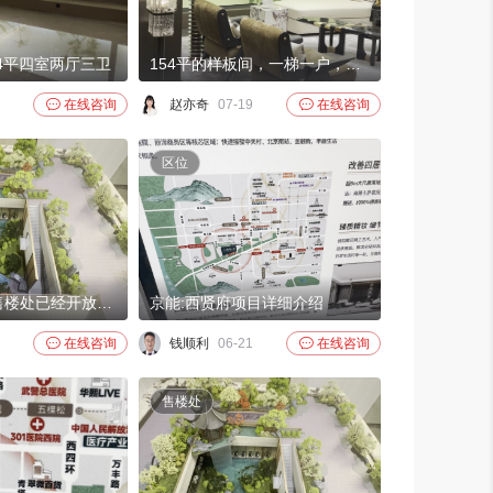
54平四室两厅三卫
154平的样板间，一梯一户，四叶草户型

在线咨询
赵亦奇
07-19

在线咨询
区位
项目样板间和售楼处已经开放了，欢迎参观
京能:西贤府项目详细介绍

在线咨询
钱顺利
06-21

在线咨询
售楼处