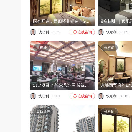
国企匠造，西四环非标奢宅范本 京能西贤府，首付146万起，抢西四环，建面约125-173㎡临铁公园住区，紧邻地铁14号线大瓦窑站，一轨八通串联丽泽、国贸CBD、望京等核心区域，一次换乘可达丰台科技园、总部基地、中关村等高产业能级基地；项目4站即到丽泽商务区，迅速串联望京CBD等重
钱顺利
11-29

在线咨询
钱顺利
11-25
售楼处
样板间
11.7项目动态 宋风造园 传统与现代的完美融合 宋代是中国历史上一个文化繁荣的时期，园林设计在这一时期达到了高峰，强调自然与人文的和谐共生。京能西贤府项目通过现代设计手法，结合宋代园林的元素，创造出一个既具历史韵味又符合现代生活需求的居住环境。项目的园林设计注重空间的层次感和
钱顺利
11-07

在线咨询
钱顺利
10-10
周边环境
样板间