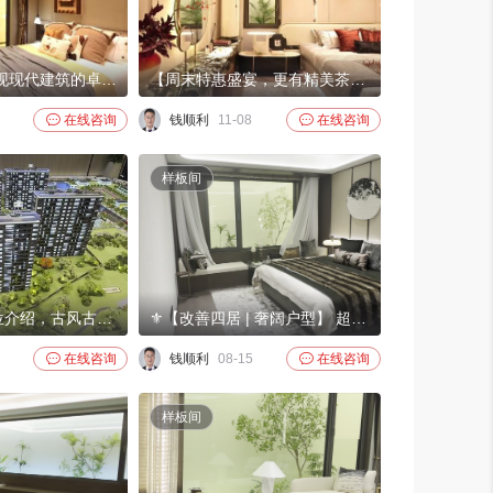
京能西贤府|展现现代建筑的卓越品质 西贤府采用优质建筑材料，确保了结构的坚固性与耐久性，同时也提升了整体的美观度。建筑在设计和施工过程中融入了新型的环保理念，使用可持续材料，致力于减少对环境的影响。室内每一个空间都经过精心设计，充分考虑了居住者的需求，营造出舒适而实用的生活环境。
【周末特惠盛宴，更有精美茶歇等你来享】 京能西贤府建筑外观融合了宋代的传统元素，如飞檐翘角、歇山顶，结合项目超级符号落位，展现出宋风古韵的美感。同时，内部空间设计则注重实用性与舒适性，满足现代家庭的生活需求。项目将为您提供一个独特的居住体验，让您在享受现代生活的同时，感受到浓厚的

在线咨询
钱顺利
11-08

在线咨询
样板间
京能西贤府区位介绍，古风古色，宋代园林
⚜【改善四居 | 奢阔户型】 超大落地窗宽景客厅，超配阳台，飘窗设计极尽采光，中西双厨超大操作台面乐享居家温馨生活。豪华主卧套房，次卫干湿分离设计清扫无忧。重金打造收藏级极致收纳空间，全四居户型设置畅享居住生活。北向，南向，侧向均有较大尺度赠送空间，约90%使用率纵享生活舒适尺度

在线咨询
钱顺利
08-15

在线咨询
样板间