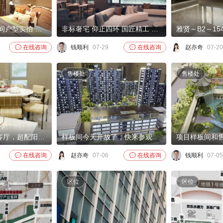
京能:西贤府样板间户型实拍 得房率91%的户型，装修标准很高。期待您来参观。
非标奢宅 仰止四环 国匠精工 人居峯范 — 京能 • 西贤府 — 建面约125-173㎡非标奢宅
雅贤～B2～1

在线咨询
钱顺利
07-29

在线咨询
赵亦奇
07-20
售楼处
售楼处
超大落地窗宽景客厅，超配阳台，飘窗设计极尽采光，中西双厨超大操作台面乐享居家温馨生活。豪华主卧套房，次卫干湿分离设计清扫无忧。重金打造收藏级极致收纳空间，全四居户型设置畅享居住生活。北向，南向，侧向均有较大尺度赠送空间，约90%得房率纵享生活舒适尺度。
样板间今天开放了，快来参观

在线咨询
赵亦奇
07-06

在线咨询
钱顺利
07-05
区位
区位