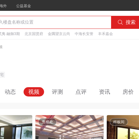
海外
公益基金

搜索
夷·融御3期
北京国贤府
金隅望京云尚
中海长安誉
丰禾嘉会
频
宅
动态
视频
评测
点评
资讯
房价
售楼处
样板间