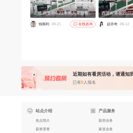
京能:西贤府6.22本周六开放售楼处了，欢迎各位
西贤府将在22日
钱顺利
06-21

在线咨询
赵亦奇
06-12
近期如有看房活动，请通知
已有
5
人报名

站点介绍
产品服务
焦点简介
新房业务
获奖荣誉
家居业务