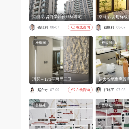
京能:西贤府第四代非标奢宅 高得房 高绿化
钱顺利
08-07

在线咨询
钱顺利
08-07
样板间
样板间
璟瑟～173平两厅三卫
赵亦奇
07-09

在线咨询
任晓宇
07-08
售楼处
售楼处