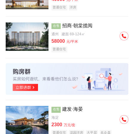
普通住宅
洋房
招商·朝棠揽阅
在售
通州
建面 69-124㎡
58000
元/平米
普通住宅
建发·海晏
在售
海淀
2300
万元/套
普通住宅
花园洋房
大平层
名企盘