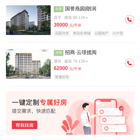
国誉燕园|朗润
在售
昌平
建面 88-134㎡
30000
元/平米
花园洋房
商业街商铺
公园地产
小户型
低总价
名企盘
招商·云璟揽阅
在售
通州
建面 79-128㎡
62000
元/平米
普通住宅