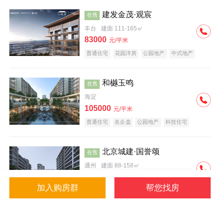
建发金茂·观宸
在售
丰台
建面 111-165㎡
83000
元/平米
普通住宅
花园洋房
公园地产
中式地产
大平层
名企盘
和樾玉鸣
在售
海淀
105000
元/平米
普通住宅
名企盘
公园地产
科技住宅
北京城建·国誉颂
在售
通州
建面 88-158㎡
43000
元/平米
加入购房群
帮您找房
花园洋房
低总价
名企盘
公园地产