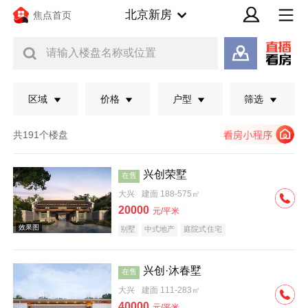
北京新房
焦点首页
请输入楼盘名称或位置
区域
价格
户型
筛选
共191个楼盘
兴创荣墅
在售
大兴
建面 188-575㎡
20000
元/平米
别墅
中式地产
庭院式住宅
兴创·沐春墅
在售
效果图
大兴
建面 111-283㎡
40000
元/平米