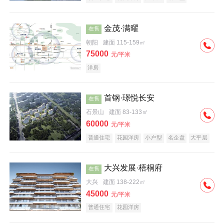
科技住宅
中式地产
河景地产
金茂·满曜
在售
朝阳
建面 115-159㎡
75000
元/平米
洋房
首钢·璟悦长安
在售
石景山
建面 83-133㎡
60000
元/平米
普通住宅
花园洋房
小户型
名企盘
大平层
大兴发展·梧桐府
在售
大兴
建面 138-222㎡
45000
元/平米
普通住宅
花园洋房