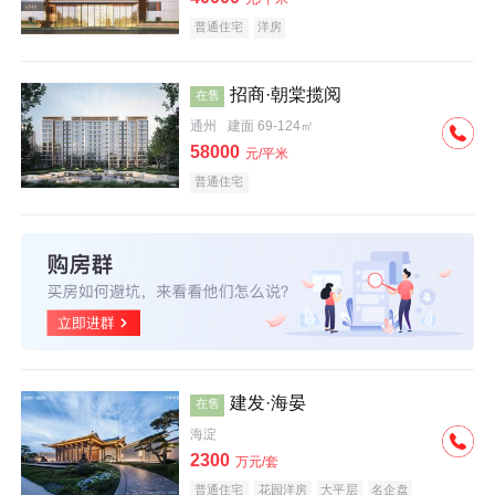
普通住宅
洋房
招商·朝棠揽阅
在售
通州
建面 69-124㎡
58000
元/平米
普通住宅
建发·海晏
在售
海淀
2300
万元/套
普通住宅
花园洋房
大平层
名企盘