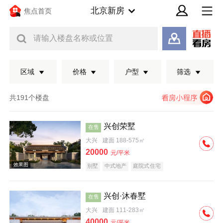
北京新房
焦点首页
请输入楼盘名称或位置
区域
价格
户型
筛选
共191个楼盘
兴创荣墅
在售
大兴
建面 188-575㎡
20000
元/平米
别墅
中式地产
庭院式住宅
兴创·沐春墅
在售
效果图
大兴
建面 111-283㎡
40000
元/平米