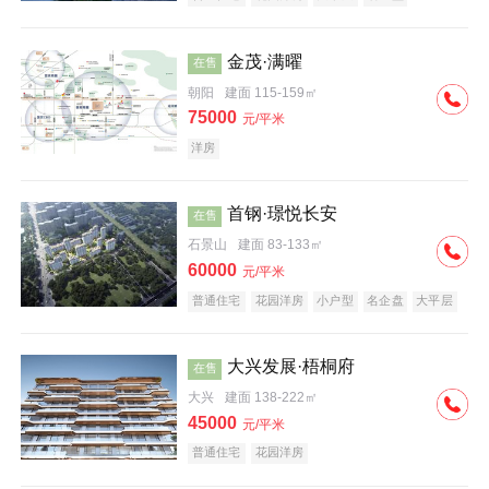
科技住宅
中式地产
河景地产
金茂·满曜
在售
朝阳
建面 115-159㎡
75000
元/平米
洋房
首钢·璟悦长安
在售
石景山
建面 83-133㎡
60000
元/平米
普通住宅
花园洋房
小户型
名企盘
大平层
大兴发展·梧桐府
在售
大兴
建面 138-222㎡
45000
元/平米
普通住宅
花园洋房