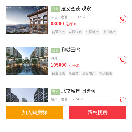
建发金茂·观宸
在售
丰台
建面 111-165㎡
83000
元/平米
普通住宅
花园洋房
公园地产
中式地产
大平层
名企盘
和樾玉鸣
在售
海淀
105000
元/平米
普通住宅
名企盘
公园地产
科技住宅
北京城建·国誉颂
在售
通州
建面 88-158㎡
43000
元/平米
加入购房群
帮您找房
花园洋房
低总价
名企盘
公园地产