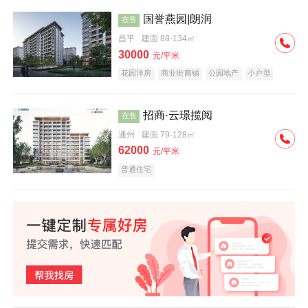
国誉燕园|朗润
在售
昌平
建面 88-134㎡
30000
元/平米
花园洋房
商业街商铺
公园地产
小户型
低总价
名企盘
招商·云璟揽阅
在售
通州
建面 79-128㎡
62000
元/平米
普通住宅