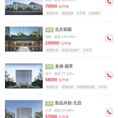
朝阳
建面 125-210㎡
70000
元/平米
普通住宅
花园洋房
大平层
公园地产
名企盘
宜居生态地产
北京宸园
在售
朝阳
建面 145-249㎡
100000
元/平米
普通住宅
宜居生态地产
大平层
龙湖·观萃
在售
昌平
建面 77-129㎡
58000
元/平米
普通住宅
花园洋房
安居型商品房
大平层
公园地产
名企盘
壹品兴创·元启
在售
大兴
建面 80-168㎡
57000
元/平米