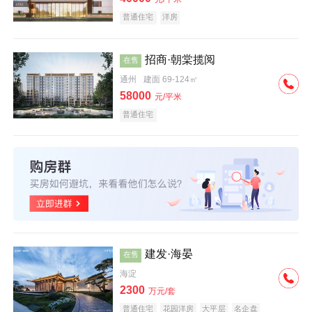
普通住宅
洋房
招商·朝棠揽阅
在售
通州
建面 69-124㎡
58000
元/平米
普通住宅
建发·海晏
在售
海淀
2300
万元/套
普通住宅
花园洋房
大平层
名企盘