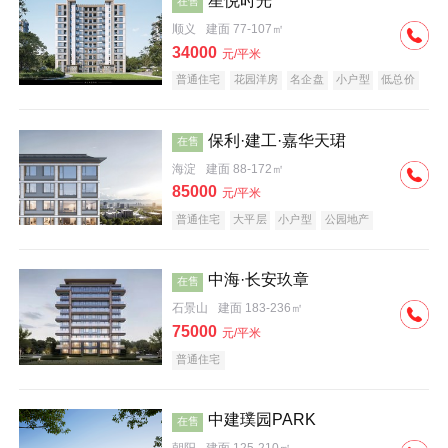
星悦时光
在售
顺义
建面 77-107㎡
34000
元/平米
普通住宅
花园洋房
名企盘
小户型
低总价
保利·建工·嘉华天珺
在售
海淀
建面 88-172㎡
85000
元/平米
普通住宅
大平层
小户型
公园地产
科技住宅
宜居生态地产
名企盘
中海·长安玖章
在售
石景山
建面 183-236㎡
75000
元/平米
普通住宅
中建璞园PARK
在售