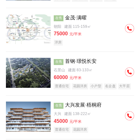
科技住宅
中式地产
河景地产
金茂·满曜
在售
朝阳
建面 115-159㎡
75000
元/平米
洋房
首钢·璟悦长安
在售
石景山
建面 83-133㎡
60000
元/平米
普通住宅
花园洋房
小户型
名企盘
大平层
大兴发展·梧桐府
在售
大兴
建面 138-222㎡
45000
元/平米
普通住宅
花园洋房