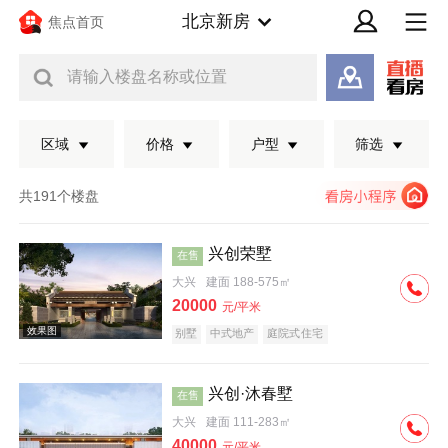
北京新房
焦点首页
请输入楼盘名称或位置
区域
价格
户型
筛选
共191个楼盘
兴创荣墅
在售
大兴
建面 188-575㎡
20000
元/平米
别墅
中式地产
庭院式住宅
兴创·沐春墅
在售
效果图
大兴
建面 111-283㎡
40000
元/平米