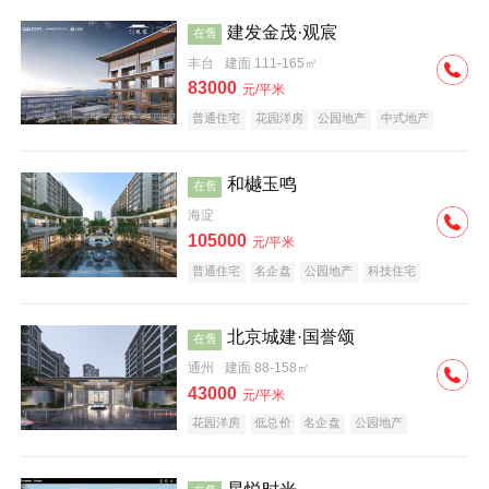
建发金茂·观宸
在售
丰台
建面 111-165㎡
83000
元/平米
普通住宅
花园洋房
公园地产
中式地产
大平层
名企盘
和樾玉鸣
在售
海淀
105000
元/平米
普通住宅
名企盘
公园地产
科技住宅
北京城建·国誉颂
在售
通州
建面 88-158㎡
43000
元/平米
花园洋房
低总价
名企盘
公园地产