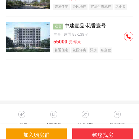
普通住宅
公园地产
宜居生态地产
名企盘
中建壹品·花香壹号
在售
丰台
建面 88-139㎡
55000
元/平米
普通住宅
花园洋房
洋房
名企盘
小程序
APP下载
站点地图
投诉建议
加入购房群
帮您找房
Copyright ©2023 Sohu.com Inc.