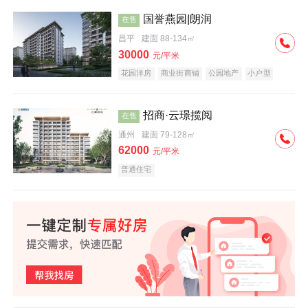
国誉燕园|朗润
在售
昌平
建面 88-134㎡
30000
元/平米
花园洋房
商业街商铺
公园地产
小户型
低总价
名企盘
招商·云璟揽阅
在售
通州
建面 79-128㎡
62000
元/平米
普通住宅