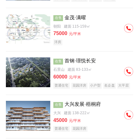
科技住宅
中式地产
河景地产
金茂·满曜
在售
朝阳
建面 115-159㎡
75000
元/平米
洋房
首钢·璟悦长安
在售
石景山
建面 83-133㎡
60000
元/平米
普通住宅
花园洋房
小户型
名企盘
大平层
大兴发展·梧桐府
在售
大兴
建面 138-222㎡
45000
元/平米
普通住宅
花园洋房