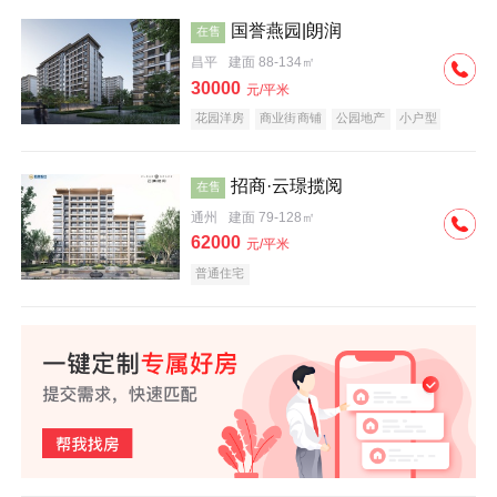
国誉燕园|朗润
在售
昌平
建面 88-134㎡
30000
元/平米
花园洋房
商业街商铺
公园地产
小户型
低总价
名企盘
招商·云璟揽阅
在售
通州
建面 79-128㎡
62000
元/平米
普通住宅