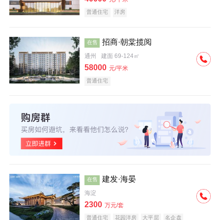
普通住宅
洋房
招商·朝棠揽阅
在售
通州
建面 69-124㎡
58000
元/平米
普通住宅
建发·海晏
在售
海淀
2300
万元/套
普通住宅
花园洋房
大平层
名企盘