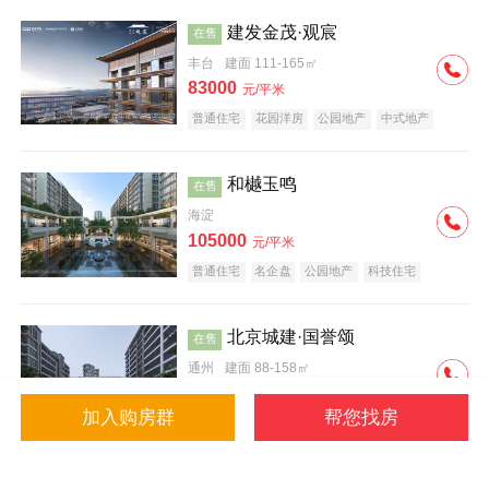
建发金茂·观宸
在售
丰台
建面 111-165㎡
83000
元/平米
普通住宅
花园洋房
公园地产
中式地产
大平层
名企盘
和樾玉鸣
在售
海淀
105000
元/平米
普通住宅
名企盘
公园地产
科技住宅
北京城建·国誉颂
在售
通州
建面 88-158㎡
43000
元/平米
加入购房群
帮您找房
花园洋房
低总价
名企盘
公园地产