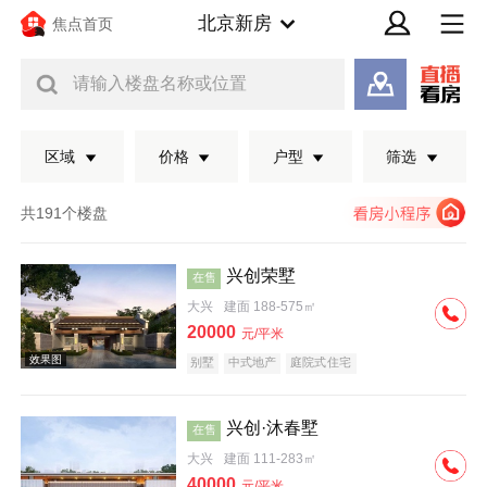
北京新房
焦点首页
请输入楼盘名称或位置
区域
价格
户型
筛选
共191个楼盘
兴创荣墅
在售
大兴
建面 188-575㎡
20000
元/平米
别墅
中式地产
庭院式住宅
兴创·沐春墅
在售
效果图
大兴
建面 111-283㎡
40000
元/平米