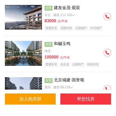
建发金茂·观宸
在售
丰台
建面 111-165㎡
83000
元/平米
普通住宅
花园洋房
公园地产
中式地产
大平层
名企盘
和樾玉鸣
在售
海淀
105000
元/平米
普通住宅
名企盘
公园地产
科技住宅
北京城建·国誉颂
在售
通州
建面 88-158㎡
43000
元/平米
加入购房群
帮您找房
花园洋房
低总价
名企盘
公园地产