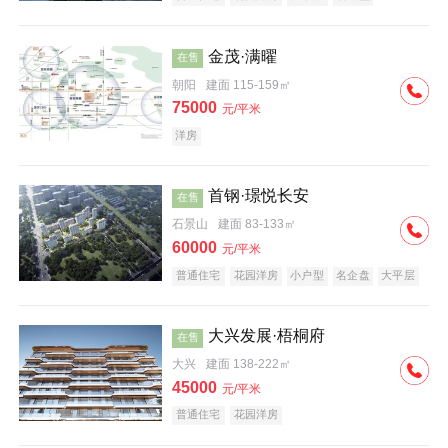
科技住宅
中式地产
河景地产
金茂·满曜
在售
朝阳
建面 115-159㎡
75000
元/平米
洋房
首钢·璟悦长安
在售
石景山
建面 83-133㎡
60000
元/平米
普通住宅
花园洋房
小户型
名企盘
大平层
大兴发展·梧桐府
在售
大兴
建面 138-222㎡
45000
元/平米
普通住宅
花园洋房