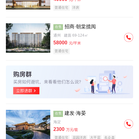
普通住宅
洋房
招商·朝棠揽阅
在售
通州
建面 69-124㎡
58000
元/平米
普通住宅
建发·海晏
在售
海淀
2300
万元/套
普通住宅
花园洋房
大平层
名企盘