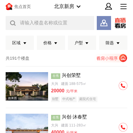
北京新房
焦点首页
请输入楼盘名称或位置
区域
价格
户型
筛选
共191个楼盘
兴创荣墅
在售
大兴
建面 188-575㎡
20000
元/平米
别墅
中式地产
庭院式住宅
兴创·沐春墅
在售
效果图
大兴
建面 111-283㎡
40000
元/平米