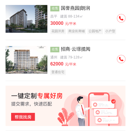
国誉燕园|朗润
在售
昌平
建面 88-134㎡
30000
元/平米
花园洋房
商业街商铺
公园地产
小户型
低总价
名企盘
招商·云璟揽阅
在售
通州
建面 79-128㎡
62000
元/平米
普通住宅