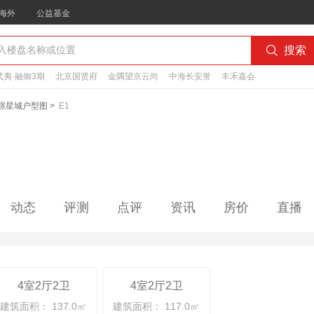
海外
公益基金

搜索
夷·融御3期
北京国贤府
金隅望京云尚
中海长安誉
丰禾嘉会
璟星城户型图
>
E1
动态
评测
点评
资讯
房价
直播
4室2厅2卫
4室2厅2卫
建筑面积： 137.0㎡
建筑面积： 117.0㎡