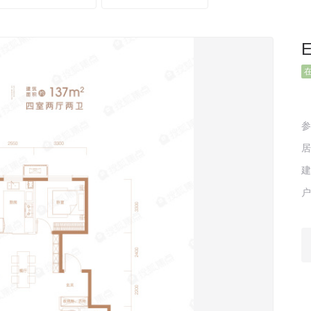
参
建
户