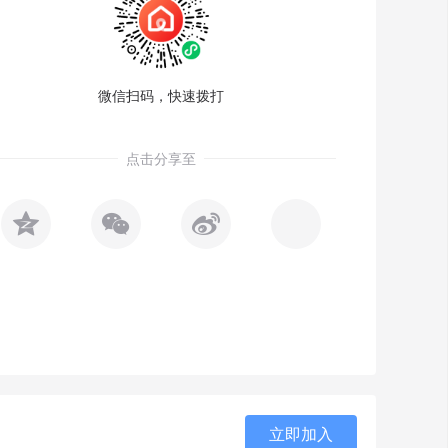
微信扫码，快速拨打
点击分享至



立即加入