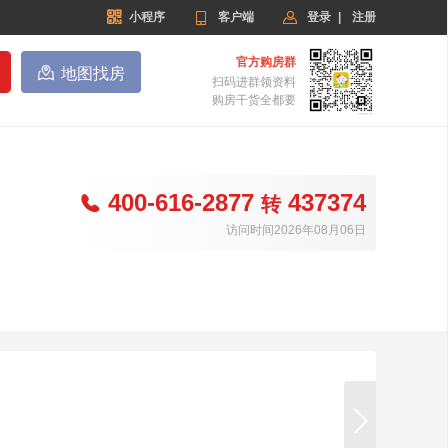


小程序

客户端
登录
|
注册
官方购房群

地图找房
扫码进群领资料
购房干货全都要
400-616-2877
437374

转
访问时间2026年08月06日
